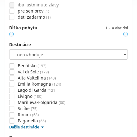
iba lastminute zľavy
pre seniorov
(1)
deti zadarmo
(1)
Dĺžka pobytu
1
a viac dní
Destinácie
Benátsko
(192)
Val di Sole
(179)
Alta Valtellina
(140)
Emilia Romagna
(124)
Lago di Garda
(121)
Livigno
(100)
Marilleva-Folgarida
(80)
Sicílie
(75)
Rimini
(68)
Paganella
(66)
Ďalšie destinácie