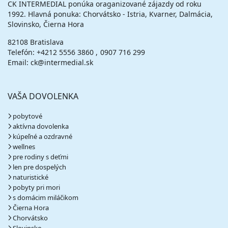
CK INTERMEDIAL ponúka oraganizované zájazdy od roku
1992. Hlavná ponuka: Chorvátsko - Istria, Kvarner, Dalmácia,
Slovinsko, Čierna Hora
82108 Bratislava
Telefón:
+4212 5556 3860
0907 716 299
Email: ck@intermedial.sk
VAŠA DOVOLENKA
pobytové
aktívna dovolenka
kúpeľné a ozdravné
wellnes
pre rodiny s deťmi
len pre dospelých
naturistické
pobyty pri mori
s domácim miláčikom
Čierna Hora
Chorvátsko