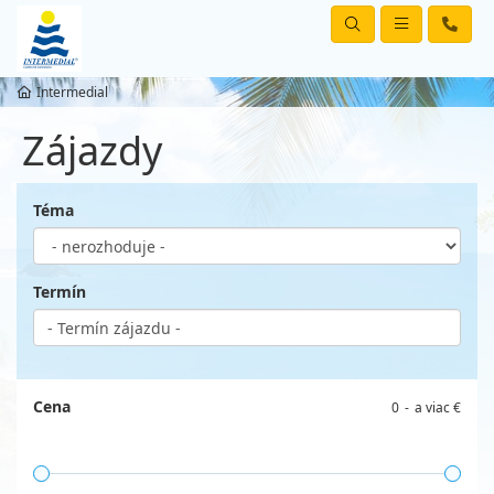
Intermedial
Zájazdy
Téma
Termín
Cena
0
a viac €