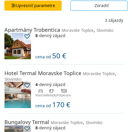
Upresniť parametre
Zoradiť
3 zájazdy
Apartmány Trobentica
,
Moravske Toplice
Slovinsko
8
-denný zájazd
50 €
cena od
Hotel Termal Moravske Toplice
,
Moravske Toplice
Slovinsko
4
-denný zájazd
Vlastná
Raňajky
Polpenzia
170 €
cena od
Bungalovy Termal
,
Moravske Toplice
Slovinsko
8
-denný zájazd