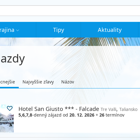
rajina
Tipy
Aktuality
jazdy
acnejšie
Najvyššie zľavy
Názov
Hotel San Giusto *** - Falcade
,
Tre Valli
Taliansko
5,6,7,8
-denný zájazd
od
20. 12. 2026
+
26
termínov