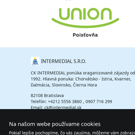
O
INTERMEDIAL S.R.O.
NÁS
CK INTERMEDIAL ponúka oraganizované zájazdy od
1992. Hlavná ponuka: Chorvátsko - Istria, Kvarner,
Dalmácia, Slovinsko, Čierna Hora
82108 Bratislava
Telefón:
+4212 5556 3860
0907 716 299
Email: ck@intermedial.sk
Na našom webe používame cookies
Pokiaľ lepšie pochopíme, čo vás zaujíma, môžeme vám zobrazov