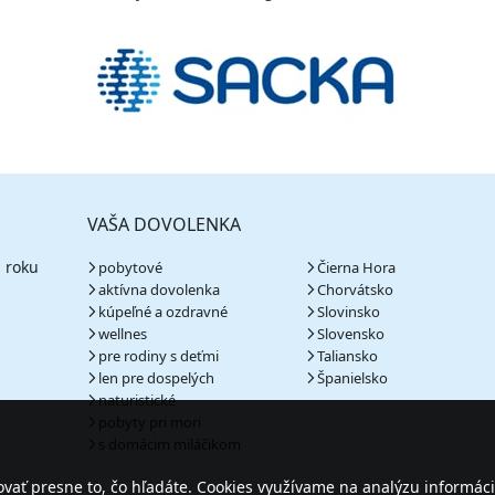
VAŠA DOVOLENKA
 roku
pobytové
Čierna Hora
aktívna dovolenka
Chorvátsko
kúpeľné a ozdravné
Slovinsko
wellnes
Slovensko
pre rodiny s deťmi
Taliansko
len pre dospelých
Španielsko
naturistické
pobyty pri mori
s domácim miláčikom
ať presne to, čo hľadáte. Cookies využívame na analýzu informáci