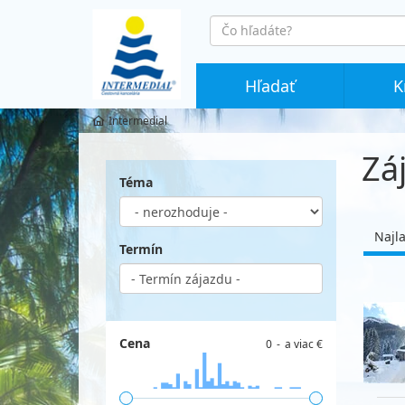
co
hledáte
Hľadať
K
Intermedial
Zá
Téma
Najl
Termín
Cena
0
a viac €