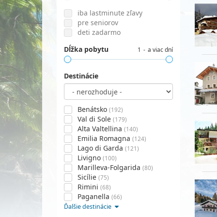
iba lastminute zľavy
pre seniorov
deti zadarmo
Dĺžka pobytu
1
a viac dní
Destinácie
Benátsko
(192)
Val di Sole
(179)
Alta Valtellina
(140)
Emilia Romagna
(124)
Lago di Garda
(121)
Livigno
(100)
Marilleva-Folgarida
(80)
Sicílie
(75)
Rimini
(68)
Paganella
(66)
Ďalšie destinácie