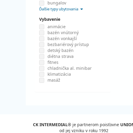
bungalov
Ďalšie typy ubytovania
Vybavenie
animácie
bazén vnútorný
bazén vonkajší
bezbariérový prístup
detský bazén
diétna strava
fitnes
chladnička al. minibar
klimatizácia
masáž
CK INTERMEDIAL®
je partnerom poisťovne
UNIO
od jej vzniku v roku 1992