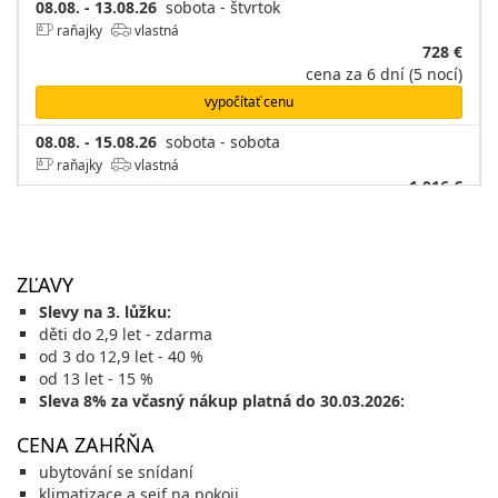
08.08. - 13.08.26
sobota - štvrtok
raňajky
vlastná
728 €
cena za 6 dní (5 nocí)
vypočítať cenu
08.08. - 15.08.26
sobota - sobota
raňajky
vlastná
1 016 €
cena za 8 dní (7 nocí)
vypočítať cenu
15.08. - 18.08.26
sobota - utorok
ZĽAVY
raňajky
vlastná
Slevy na 3. lůžku:
436 €
děti do 2,9 let - zdarma
cena za 4 dni (3 noci)
od 3 do 12,9 let - 40 %
vypočítať cenu
od 13 let - 15 %
Sleva 8% za včasný nákup platná do 30.03.2026:
15.08. - 19.08.26
sobota - streda
raňajky
vlastná
CENA ZAHŔŇA
584 €
ubytování se snídaní
cena za 5 dní (4 noci)
klimatizace a sejf na pokoji