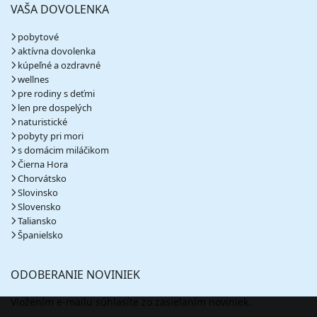
436 €
VAŠA DOVOLENKA
cena za 4 dni (3 noci)
vypočítať cenu
pobytové
aktívna dovolenka
06.09. - 10.09.26
nedeľa - štvrtok
kúpeľné a ozdravné
raňajky
vlastná
wellnes
584 €
pre rodiny s deťmi
cena za 5 dní (4 noci)
len pre dospelých
vypočítať cenu
naturistické
pobyty pri mori
06.09. - 11.09.26
nedeľa - piatok
s domácim miláčikom
raňajky
vlastná
Čierna Hora
728 €
Chorvátsko
cena za 6 dní (5 nocí)
Slovinsko
vypočítať cenu
Slovensko
Taliansko
06.09. - 13.09.26
nedeľa - nedeľa
Španielsko
raňajky
vlastná
1 016 €
cena za 8 dní (7 nocí)
ODOBERANIE NOVINIEK
vypočítať cenu
Vložením e-mailu súhlasíte zo zasielaním noviniek.
13.09. - 16.09.26
nedeľa - streda