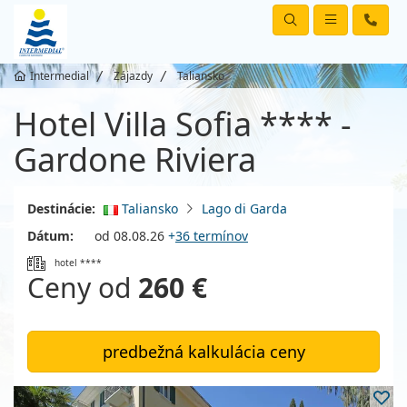
Intermedial
Zájazdy
Taliansko
Hotel Villa Sofia **** -
Gardone Riviera
Destinácie:
Taliansko
Lago di Garda
Dátum:
od 08.08.26
+
36 termínov
hotel ****
Ceny od
260 €
predbežná kalkulácia ceny