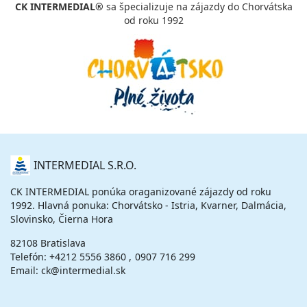
CK INTERMEDIAL®
sa špecializuje na zájazdy do Chorvátska
raňajky
vlastná
od roku 1992
584 €
cena za 5 dní (4 noci)
vypočítať cenu
30.08. - 04.09.26
nedeľa - piatok
raňajky
vlastná
728 €
cena za 6 dní (5 nocí)
vypočítať cenu
O
30.08. - 06.09.26
nedeľa - nedeľa
INTERMEDIAL S.R.O.
NÁS
raňajky
vlastná
1 016 €
CK INTERMEDIAL ponúka oraganizované zájazdy od roku
cena za 8 dní (7 nocí)
1992. Hlavná ponuka: Chorvátsko - Istria, Kvarner, Dalmácia,
Slovinsko, Čierna Hora
vypočítať cenu
82108 Bratislava
september 2026
Telefón:
+4212 5556 3860
0907 716 299
Email: ck@intermedial.sk
06.09. - 09.09.26
nedeľa - streda
raňajky
vlastná