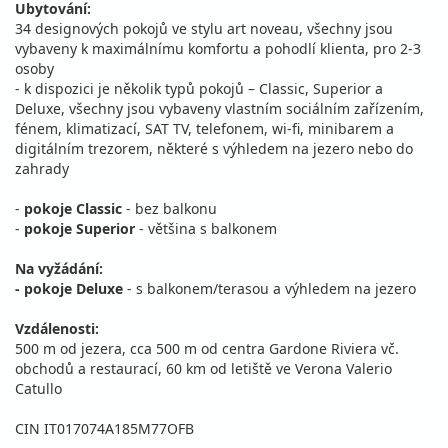
Ubytování:
34 designových pokojů ve stylu art noveau, všechny jsou
vybaveny k maximálnímu komfortu a pohodlí klienta, pro 2-3
osoby
- k dispozici je několik typů pokojů – Classic, Superior a
Deluxe, všechny jsou vybaveny vlastním sociálním zařízením,
fénem, klimatizací, SAT TV, telefonem, wi-fi, minibarem a
digitálním trezorem, některé s výhledem na jezero nebo do
zahrady
-
pokoje Classic
- bez balkonu
-
pokoje Superior
- většina s balkonem
Na vyžádání:
- pokoje Deluxe
- s balkonem/terasou a výhledem na jezero
Vzdálenosti:
500 m od jezera, cca 500 m od centra Gardone Riviera vč.
obchodů a restaurací, 60 km od letiště ve Verona Valerio
Catullo
CIN IT017074A185M77OFB