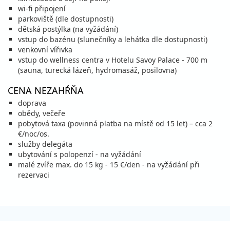
vypočítať cenu
wi-fi připojení
parkoviště (dle dostupnosti)
15.08. - 20.08.26
sobota - štvrtok
dětská postýlka (na vyžádání)
raňajky
vlastná
vstup do bazénu (slunečníky a lehátka dle dostupnosti)
728 €
venkovní vířivka
cena za 6 dní (5 nocí)
vstup do wellness centra v Hotelu Savoy Palace - 700 m
vypočítať cenu
(sauna, turecká lázeň, hydromasáž, posilovna)
15.08. - 22.08.26
sobota - sobota
CENA NEZAHŔŇA
raňajky
vlastná
doprava
1 016 €
obědy, večeře
cena za 8 dní (7 nocí)
pobytová taxa (povinná platba na místě od 15 let) – cca 2
vypočítať cenu
€/noc/os.
služby delegáta
22.08. - 25.08.26
sobota - utorok
ubytování s polopenzí - na vyžádání
raňajky
vlastná
malé zvíře max. do 15 kg - 15 €/den - na vyžádání při
436 €
rezervaci
cena za 4 dni (3 noci)
vypočítať cenu
22.08. - 26.08.26
sobota - streda
raňajky
vlastná
584 €