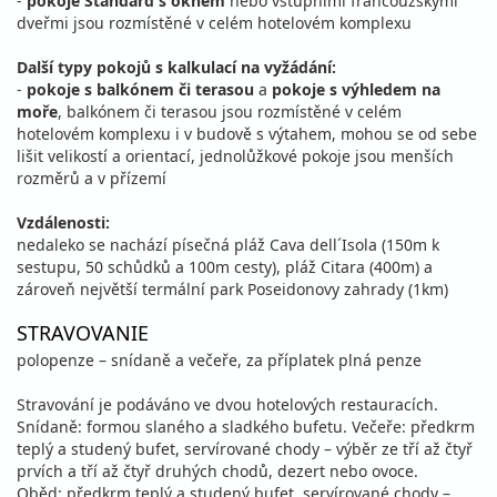
-
pokoje Standard s oknem
nebo vstupními francouzskými
dveřmi jsou rozmístěné v celém hotelovém komplexu
Další typy pokojů s kalkulací na vyžádání:
-
pokoje s balkónem či terasou
a
pokoje s výhledem na
moře
, balkónem či terasou jsou rozmístěné v celém
hotelovém komplexu i v budově s výtahem, mohou se od sebe
lišit velikostí a orientací, jednolůžkové pokoje jsou menších
rozměrů a v přízemí
Vzdálenosti:
nedaleko se nachází písečná pláž Cava dell´Isola (150m k
sestupu, 50 schůdků a 100m cesty), pláž Citara (400m) a
zároveň největší termální park Poseidonovy zahrady (1km)
STRAVOVANIE
polopenze – snídaně a večeře, za příplatek plná penze
Stravování je podáváno ve dvou hotelových restauracích.
Snídaně: formou slaného a sladkého bufetu. Večeře: předkrm
teplý a studený bufet, servírované chody – výběr ze tří až čtyř
prvích a tří až čtyř druhých chodů, dezert nebo ovoce.
Oběd: předkrm teplý a studený bufet, servírované chody –