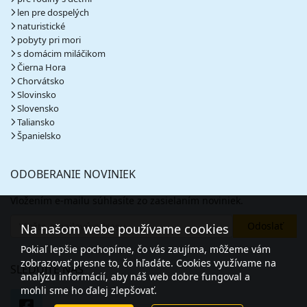
len pre dospelých
naturistické
pobyty pri mori
s domácim miláčikom
Čierna Hora
Chorvátsko
Slovinsko
Slovensko
Taliansko
Španielsko
ODOBERANIE NOVINIEK
Vložením e-mailu súhlasíte zo zasielaním noviniek.
Na našom webe používame cookies
Pokiaľ lepšie pochopíme, čo vás zaujíma, môžeme vám
zobrazovať presne to, čo hľadáte. Cookies využívame na
SLEDUJTE NÁS
analýzu informácií, aby náš web dobre fungoval a
mohli sme ho ďalej zlepšovať.