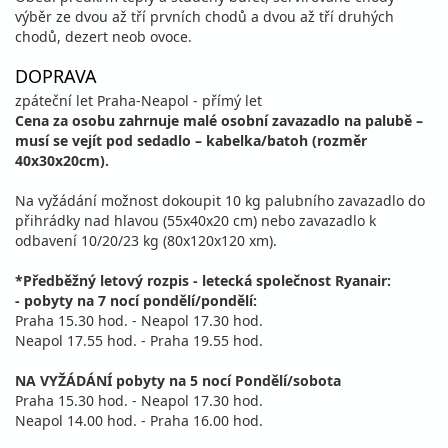
výběr ze dvou až tří prvních chodů a dvou až tří druhých
chodů, dezert neob ovoce.
DOPRAVA
zpáteční let Praha-Neapol - přímý let
Cena za osobu zahrnuje malé osobní zavazadlo na palubě –
musí se vejít pod sedadlo – kabelka/batoh (rozměr
40x30x20cm).
Na vyžádání možnost dokoupit 10 kg palubního zavazadlo do
přihrádky nad hlavou (55x40x20 cm) nebo zavazadlo k
odbavení 10/20/23 kg (80x120x120 xm).
*Předběžný letový rozpis - letecká společnost Ryanair:
- pobyty na 7 nocí pondělí/pondělí:
Praha 15.30 hod. - Neapol 17.30 hod.
Neapol 17.55 hod. - Praha 19.55 hod.
NA VYŽÁDÁNÍ pobyty na 5 nocí Pondělí/sobota
Praha 15.30 hod. - Neapol 17.30 hod.
Neapol 14.00 hod. - Praha 16.00 hod.