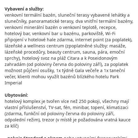
Vybavení a služby:
venkovní termální bazén, sluneční terasy vybavené lehátky a
slunečníky, panoramatické terasy, dva vnitřní termální bazény,
venkovní minerální bazén o venkovní teplotě, recepce,
hotelový bar, venkovní bar u bazénu, parkoviště, Wi-Fi
připojení v hotelové hale zdarma, internet point (za poplatek),
lázeňské a wellness centrum (zpoplatněné služby: masáže,
lázeňské procedůry, beauty centrum, sauna, pára, emoční
sprchy), hotelový svoz na pláž Citara a k Poseidonovým
zahradám (od poloviny června do poloviny září), za poplatek
možnost půjčení osušky, 1x týdně Gala večeře a 1x taneční
večer, klienti mohou využít bazénů blízkého hotelu Park
Imperial
Ubytování:
hotelový komplex je tvořen více než 250 pokoji, všechny mají
vlastní příslušenství, TV-sat, fén, minibar, topení, klimatizaci
(zdarma, funkční od poloviny června do poloviny září,
odpolední režim), trezor (v místě je požadována vratná kauce
za klíč)