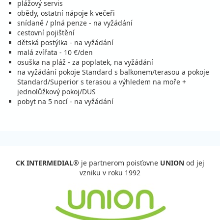
plážový servis
obědy, ostatní nápoje k večeři
snídaně / plná penze - na vyžádání
cestovní pojištění
dětská postýlka - na vyžádání
malá zvířata - 10 €/den
osuška na pláž - za poplatek, na vyžádání
na vyžádání pokoje Standard s balkonem/terasou a pokoje
Standard/Superior s terasou a výhledem na moře +
jednolůžkový pokoj/DUS
pobyt na 5 nocí - na vyžádání
CK INTERMEDIAL®
je partnerom poisťovne
UNION
od jej
vzniku v roku 1992