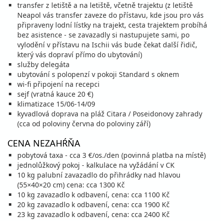
transfer z letiště a na letiště, včetně trajektu (z letiště
Neapol vás transfer zaveze do přístavu, kde jsou pro vás
připraveny lodní lístky na trajekt, cesta trajektem probíhá
bez asistence - se zavazadly si nastupujete sami, po
vylodění v přístavu na Ischii vás bude čekat další řidič,
který vás dopraví přímo do ubytování)
služby delegáta
ubytování s polopenzí v pokoji Standard s oknem
wi-fi připojení na recepci
sejf (vratná kauce 20 €)
klimatizace 15/06-14/09
kyvadlová doprava na pláž Citara / Poseidonovy zahrady
(cca od poloviny června do poloviny září)
CENA NEZAHŔŇA
pobytová taxa - cca 3 €/os./den (povinná platba na místě)
jednolůžkový pokoj - kalkulace na vyžádání v CK
10 kg palubní zavazadlo do přihrádky nad hlavou
(55×40×20 cm) cena: cca 1300 Kč
10 kg zavazadlo k odbavení, cena: cca 1100 Kč
20 kg zavazadlo k odbavení, cena: cca 1900 Kč
23 kg zavazadlo k odbavení, cena: cca 2400 Kč