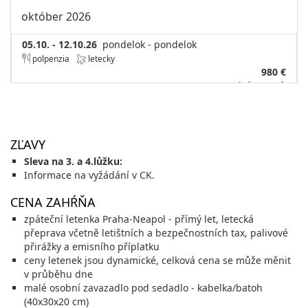
október 2026
05.10. - 12.10.26
pondelok - pondelok
polpenzia
letecky
980 €
cena za 8 dní (7 nocí)
vypočítať cenu
12.10. - 19.10.26
pondelok - pondelok
ZĽAVY
polpenzia
letecky
884 €
Sleva na 3. a 4.lůžku:
cena za 8 dní (7 nocí)
Informace na vyžádání v CK.
vypočítať cenu
CENA ZAHŔŇA
zpáteční letenka Praha-Neapol - přímý let, letecká
přeprava včetně letištních a bezpečnostních tax, palivové
přirážky a emisního příplatku
ceny letenek jsou dynamické, celková cena se může měnit
v průběhu dne
malé osobní zavazadlo pod sedadlo - kabelka/batoh
(40x30x20 cm)