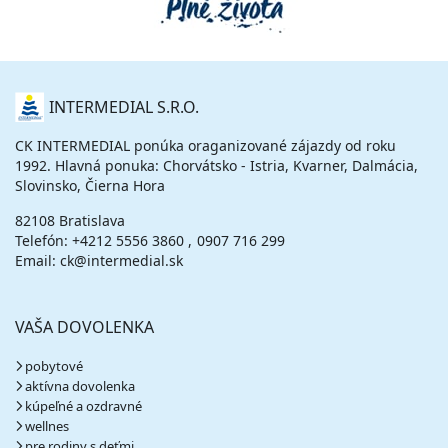
O
INTERMEDIAL S.R.O.
NÁS
CK INTERMEDIAL ponúka oraganizované zájazdy od roku
1992. Hlavná ponuka: Chorvátsko - Istria, Kvarner, Dalmácia,
Slovinsko, Čierna Hora
82108 Bratislava
Telefón:
+4212 5556 3860
0907 716 299
Email: ck@intermedial.sk
VAŠA DOVOLENKA
pobytové
aktívna dovolenka
kúpeľné a ozdravné
wellnes
pre rodiny s deťmi