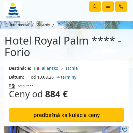
Intermedial
Zájazdy
Taliansko
Hotel Royal Palm **** -
Forio
Destinácie:
Taliansko
Ischia
Dátum:
od 10.08.26
+
4 termíny
hotel ****
Ceny od
884 €
predbežná kalkulácia ceny