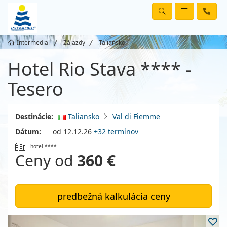
Intermedial
Zájazdy
Taliansko
Hotel Rio Stava **** -
Tesero
Destinácie:
Taliansko
Val di Fiemme
Dátum:
od 12.12.26
+
32 termínov
hotel ****
Ceny od
360 €
predbežná kalkulácia ceny