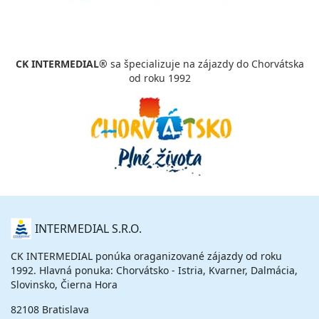
23.01. - 27.01.27
sobota - streda
polpenzia
vlastná
536 €
cena za 5 dní (4 noci)
CK INTERMEDIAL®
sa špecializuje na zájazdy do Chorvátska
vypočítať cenu
od roku 1992
23.01. - 30.01.27
sobota - sobota
polpenzia
vlastná
888 €
cena za 8 dní (7 nocí)
vypočítať cenu
30.01. - 03.02.27
sobota - streda
polpenzia
vlastná
536 €
cena za 5 dní (4 noci)
O
INTERMEDIAL S.R.O.
NÁS
vypočítať cenu
CK INTERMEDIAL ponúka oraganizované zájazdy od roku
30.01. - 06.02.27
sobota - sobota
1992. Hlavná ponuka: Chorvátsko - Istria, Kvarner, Dalmácia,
polpenzia
vlastná
Slovinsko, Čierna Hora
888 €
cena za 8 dní (7 nocí)
82108 Bratislava