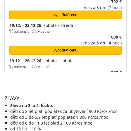
792 €
cena za 8 dní (7 nocí)
vypočítať cenu
19.12. - 23.12.26
sobota - streda
polpenzia
vlastná
600 €
cena za 5 dní (4 noci)
vypočítať cenu
19.12. - 26.12.26
sobota - sobota
polpenzia
vlastná
988 €
cena za 8 dní (7 nocí)
vypočítať cenu
26.12. - 30.12.26
sobota - streda
ZĽAVY
polpenzia
vlastná
Sleva na 3. a 4. lůžko:
796 €
děti do 2 let platí poplatek za ubytování 900 Kč/os./noc
cena za 5 dní (4 noci)
děti od 3 do 5,9 let platí poplatek 1.800 Kč/os./noc
vypočítať cenu
děti od 6 do 11,9 let platí 2.100 Kč/os./noc
od 12 let – 10 %