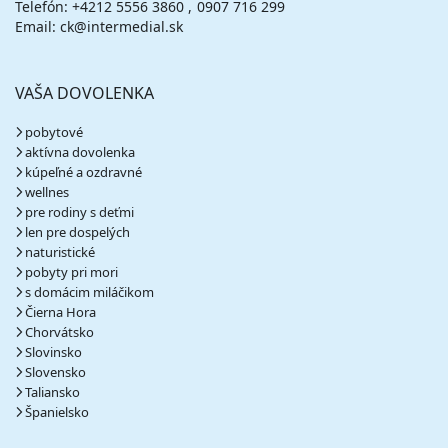
vypočítať cenu
Telefón:
+4212 5556 3860
0907 716 299
Email: ck@intermedial.sk
február 2027
VAŠA DOVOLENKA
06.02. - 10.02.27
sobota - streda
polpenzia
vlastná
pobytové
600 €
aktívna dovolenka
cena za 5 dní (4 noci)
kúpeľné a ozdravné
vypočítať cenu
wellnes
pre rodiny s deťmi
06.02. - 13.02.27
sobota - sobota
len pre dospelých
polpenzia
vlastná
naturistické
988 €
pobyty pri mori
cena za 8 dní (7 nocí)
s domácim miláčikom
vypočítať cenu
Čierna Hora
Chorvátsko
13.02. - 17.02.27
sobota - streda
Slovinsko
polpenzia
vlastná
Slovensko
600 €
Taliansko
cena za 5 dní (4 noci)
Španielsko
vypočítať cenu