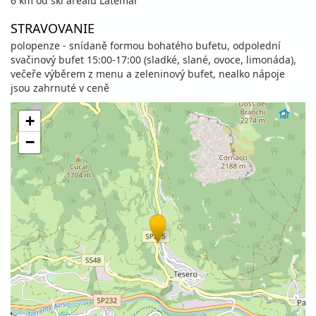
6 km od ski areálu Latemar
STRAVOVANIE
polopenze - snídaně formou bohatého bufetu, odpolední
svačinový bufet 15:00-17:00 (sladké, slané, ovoce, limonáda),
večeře výběrem z menu a zeleninový bufet, nealko nápoje
jsou zahrnuté v ceně
+
−