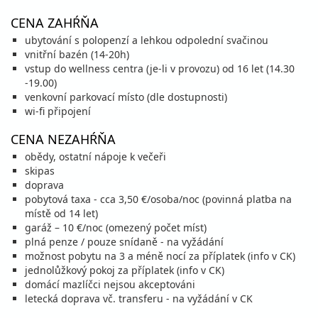
26.12. - 02.01.27
sobota - sobota
polpenzia
vlastná
CENA ZAHŔŇA
1 312 €
ubytování s polopenzí a lehkou odpolední svačinou
cena za 8 dní (7 nocí)
vnitřní bazén (14-20h)
vypočítať cenu
vstup do wellness centra (je-li v provozu) od 16 let (14.30
-19.00)
január 2027
venkovní parkovací místo (dle dostupnosti)
wi-fi připojení
02.01. - 06.01.27
sobota - streda
CENA NEZAHŔŇA
polpenzia
vlastná
796 €
obědy, ostatní nápoje k večeři
cena za 5 dní (4 noci)
skipas
doprava
vypočítať cenu
pobytová taxa - cca 3,50 €/osoba/noc (povinná platba na
02.01. - 09.01.27
sobota - sobota
místě od 14 let)
polpenzia
vlastná
garáž – 10 €/noc (omezený počet míst)
1 132 €
plná penze / pouze snídaně - na vyžádání
cena za 8 dní (7 nocí)
možnost pobytu na 3 a méně nocí za příplatek (info v CK)
jednolůžkový pokoj za příplatek (info v CK)
vypočítať cenu
domácí mazlíčci nejsou akceptováni
09.01. - 13.01.27
sobota - streda
letecká doprava vč. transferu - na vyžádání v CK
polpenzia
vlastná