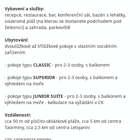
Vybavení a služby:
recepce, restaurace, bar, konferenční sál, bazén s lehátky,
soukromá pláž (na kterou se dostanete podchodem pod
železnicí) a zahrada, parkoviště
Ubytování:
dvoulůžkové až třílůžkové pokoje s vlastním sociálním
zařízením
- pokoje typu
CLASSIC
- pro 2-3 osoby, s balkonem
- pokoje typu
SUPERIOR
- pro 2-3 osoby, s balkonem a
výhledem na moře
- pokoje typu
JUNIOR SUITE
- pro 2-3 osoby, s balkonem a
výhledem na moře - kalkulace na vyžádání v CK
Vzdálenosti:
cca 50 m od písčito-oblázkové pláže, cca 5 km od centra
Taorminy, cca 2,5 km od centra Letojanni
CIR 19083097A200080