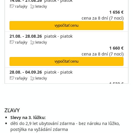
14.08. - 21.08.26
piatok - piatok
raňajky
letecky
1 656 €
cena za 8 dní (7 nocí)
vypočítať cenu
21.08. - 28.08.26
piatok - piatok
raňajky
letecky
1 660 €
cena za 8 dní (7 nocí)
vypočítať cenu
28.08. - 04.09.26
piatok - piatok
raňajky
letecky
1 532 €
cena za 8 dní (7 nocí)
vypočítať cenu
ZĽAVY
september 2026
Slevy na 3. lůžku:
04.09. - 07.09.26
děti do 2,9 let ubytování zdarma - bez nároku na lůžko,
piatok - pondelok
postýlka na vyžádání zdarma
raňajky
letecky