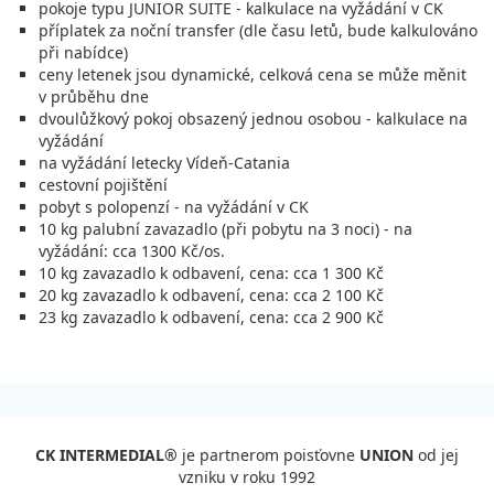
18.09. - 21.09.26
piatok - pondelok
pokoje typu JUNIOR SUITE - kalkulace na vyžádání v CK
raňajky
letecky
příplatek za noční transfer (dle času letů, bude kalkulováno
864 €
při nabídce)
cena za 4 dni (3 noci)
ceny letenek jsou dynamické, celková cena se může měnit
v průběhu dne
vypočítať cenu
dvoulůžkový pokoj obsazený jednou osobou - kalkulace na
18.09. - 25.09.26
piatok - piatok
vyžádání
raňajky
letecky
na vyžádání letecky Vídeň-Catania
1 408 €
cestovní pojištění
cena za 8 dní (7 nocí)
pobyt s polopenzí - na vyžádání v CK
10 kg palubní zavazadlo (při pobytu na 3 noci) - na
vypočítať cenu
vyžádání: cca 1300 Kč/os.
25.09. - 28.09.26
piatok - pondelok
10 kg zavazadlo k odbavení, cena: cca 1 300 Kč
20 kg zavazadlo k odbavení, cena: cca 2 100 Kč
raňajky
letecky
872 €
23 kg zavazadlo k odbavení, cena: cca 2 900 Kč
cena za 4 dni (3 noci)
vypočítať cenu
25.09. - 02.10.26
piatok - piatok
raňajky
letecky
1 396 €
CK INTERMEDIAL®
je partnerom poisťovne
UNION
od jej
cena za 8 dní (7 nocí)
vzniku v roku 1992