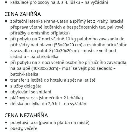
kalkulace pro osoby na 3. a 4. lůžku – na vyžádání
840 €
cena za 4 dni (3 noci)
CENA ZAHŔŇA
vypočítať cenu
zpáteční letenka Praha-Catania (přímý let z Prahy, letecká
04.09. - 11.09.26
piatok - piatok
přeprava včetně letištních a bezpečnostních tax, palivové
raňajky
letecky
přirážky a emisního příplatku)
1 420 €
při pobytu na 7 nocí včetně 10 kg palubního zavazadla do
cena za 8 dní (7 nocí)
přihrádky nad hlavou (55×40×20 cm) a osobního příručního
zavazadla na palubě (40x30x20cm) - musí se vejít pod
vypočítať cenu
sedadlo – batoh/kabelka
11.09. - 14.09.26
piatok - pondelok
při pobytu na 3 noci včetně osobního příručního zavazadla
na palubě (40x30x20cm) - musí se vejít pod sedadlo –
raňajky
letecky
848 €
batoh/kabelka
cena za 4 dni (3 noci)
transfer z letiště do hotelu a zpět na letiště
služby delegáta
vypočítať cenu
ubytování se snídaní
11.09. - 18.09.26
piatok - piatok
plážový servis (slunečník + 2 lehátka)
dětská postýlka do 2,9 let - na vyžádání
raňajky
letecky
1 404 €
CENA NEZAHŔŇA
cena za 8 dní (7 nocí)
pobytová taxa (povinná platba na místě)
vypočítať cenu
obědy, večeře