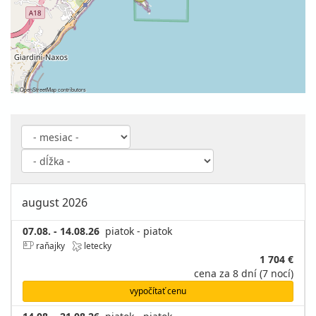
©
OpenStreetMap
contributors
august 2026
07.08. - 14.08.26
piatok - piatok
raňajky
letecky
1 704 €
cena za 8 dní (7 nocí)
vypočítať cenu