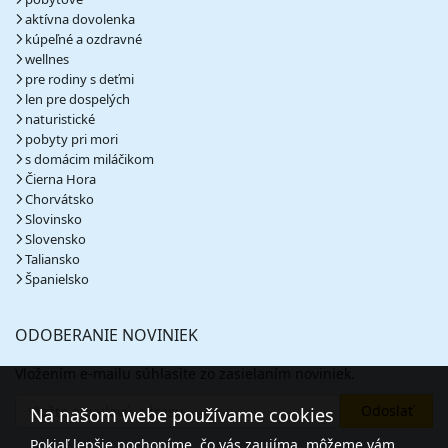
aktívna dovolenka
kúpeľné a ozdravné
wellnes
pre rodiny s deťmi
len pre dospelých
naturistické
pobyty pri mori
s domácim miláčikom
Čierna Hora
Chorvátsko
Slovinsko
Slovensko
Taliansko
Španielsko
ODOBERANIE NOVINIEK
Vložením e-mailu súhlasíte zo zasielaním noviniek.
Na našom webe používame cookies
Pokiaľ lepšie pochopíme, čo vás zaujíma, môžeme vám