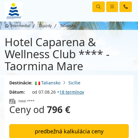
Intermedial
Zájazdy
Taliansko
Hotel Caparena &
Wellness Club **** -
Taormina Mare
Destinácie:
Taliansko
Sicílie
Dátum:
od 07.08.26
+
18 termínov
hotel ****
Ceny od
796 €
predbežná kalkulácia ceny