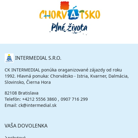
09.10. - 16.10.26
piatok - piatok
raňajky
letecky
1 332 €
cena za 8 dní (7 nocí)
vypočítať cenu
16.10. - 19.10.26
piatok - pondelok
raňajky
letecky
796 €
O
INTERMEDIAL S.R.O.
cena za 4 dni (3 noci)
NÁS
vypočítať cenu
CK INTERMEDIAL ponúka oraganizované zájazdy od roku
1992. Hlavná ponuka: Chorvátsko - Istria, Kvarner, Dalmácia,
16.10. - 23.10.26
piatok - piatok
Slovinsko, Čierna Hora
raňajky
letecky
1 312 €
82108 Bratislava
cena za 8 dní (7 nocí)
Telefón:
+4212 5556 3860
0907 716 299
vypočítať cenu
Email: ck@intermedial.sk
VAŠA DOVOLENKA
pobytové