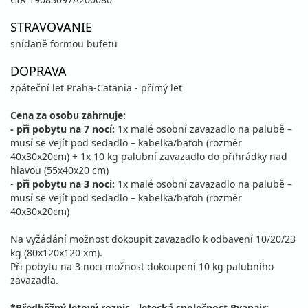
STRAVOVANIE
snídaně formou bufetu
DOPRAVA
zpáteční let Praha-Catania - přímý let
Cena za osobu zahrnuje:
- při pobytu na 7 nocí:
1x malé osobní zavazadlo na palubě –
musí se vejít pod sedadlo – kabelka/batoh (rozměr
40x30x20cm) + 1x 10 kg palubní zavazadlo do přihrádky nad
hlavou (55x40x20 cm)
-
při pobytu na 3 noci:
1x malé osobní zavazadlo na palubě –
musí se vejít pod sedadlo – kabelka/batoh (rozměr
40x30x20cm)
Na vyžádání možnost dokoupit zavazadlo k odbavení 10/20/23
kg (80x120x120 xm).
Při pobytu na 3 noci možnost dokoupení 10 kg palubního
zavazadla.
*Předběžný letový rozpis - letecká společnost Ryanair: