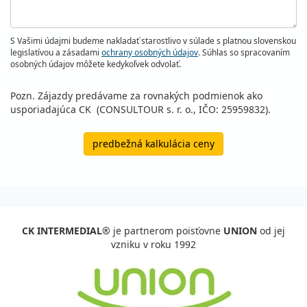
S Vašimi údajmi budeme nakladať starostlivo v súlade s platnou slovenskou
legislatívou a zásadami
ochrany osobných údajov
. Súhlas so spracovaním
osobných údajov môžete kedykoľvek odvolať.
Pozn. Zájazdy predávame za rovnakých podmienok ako
usporiadajúca CK (CONSULTOUR s. r. o., IČO: 25959832).
predbežná kalkulácia ceny
CK INTERMEDIAL®
je partnerom poisťovne
UNION
od jej
vzniku v roku 1992