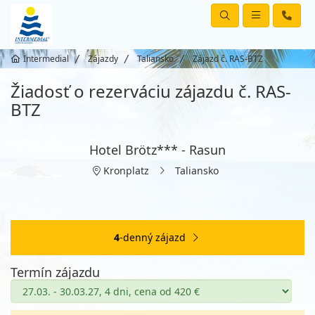
Intermedial
Zájazdy
Taliansko
Zájazd č. RAS-BTZ
Žiadosť o rezerváciu zájazdu č. RAS-
BTZ
Hotel Brötz*** - Rasun
Kronplatz
Taliansko
4
-denný zájazd
Termín zájazdu