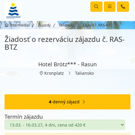
Intermedial
Zájazdy
Taliansko
Zájazd č. RAS-BTZ
Žiadosť o rezerváciu zájazdu č. RAS-
BTZ
Hotel Brötz*** - Rasun
Kronplatz
Taliansko
4
-denný zájazd
Termín zájazdu