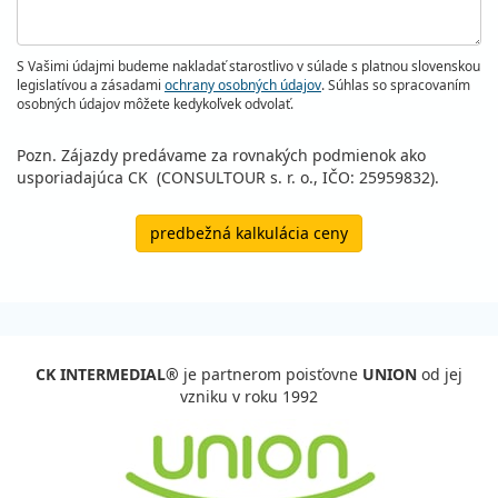
S Vašimi údajmi budeme nakladať starostlivo v súlade s platnou slovenskou
legislatívou a zásadami
ochrany osobných údajov
. Súhlas so spracovaním
osobných údajov môžete kedykoľvek odvolať.
Pozn. Zájazdy predávame za rovnakých podmienok ako
usporiadajúca CK (CONSULTOUR s. r. o., IČO: 25959832).
predbežná kalkulácia ceny
CK INTERMEDIAL®
je partnerom poisťovne
UNION
od jej
vzniku v roku 1992