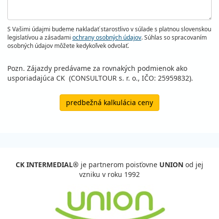
S Vašimi údajmi budeme nakladať starostlivo v súlade s platnou slovenskou
legislatívou a zásadami
ochrany osobných údajov
. Súhlas so spracovaním
osobných údajov môžete kedykoľvek odvolať.
Pozn. Zájazdy predávame za rovnakých podmienok ako
usporiadajúca CK (CONSULTOUR s. r. o., IČO: 25959832).
predbežná kalkulácia ceny
CK INTERMEDIAL®
je partnerom poisťovne
UNION
od jej
vzniku v roku 1992