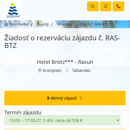
Intermedial
Zájazdy
Taliansko
Zájazd č. RAS-BTZ
Žiadosť o rezerváciu zájazdu č. RAS-
BTZ
Hotel Brötz*** - Rasun
Kronplatz
Taliansko
5
-denný zájazd
Termín zájazdu