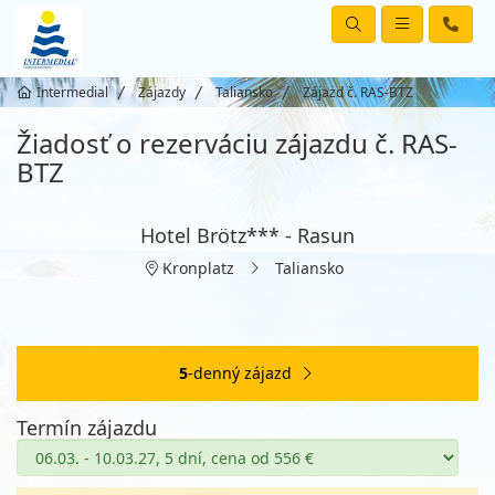
Intermedial
Zájazdy
Taliansko
Zájazd č. RAS-BTZ
Žiadosť o rezerváciu zájazdu č. RAS-
BTZ
Hotel Brötz*** - Rasun
Kronplatz
Taliansko
5
-denný zájazd
Termín zájazdu