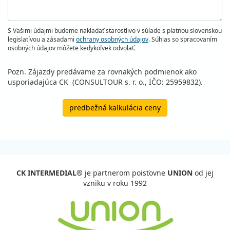
S Vašimi údajmi budeme nakladať starostlivo v súlade s platnou slovenskou
legislatívou a zásadami
ochrany osobných údajov
. Súhlas so spracovaním
osobných údajov môžete kedykoľvek odvolať.
Pozn. Zájazdy predávame za rovnakých podmienok ako
usporiadajúca CK (CONSULTOUR s. r. o., IČO: 25959832).
predbežná kalkulácia ceny
CK INTERMEDIAL®
je partnerom poisťovne
UNION
od jej
vzniku v roku 1992