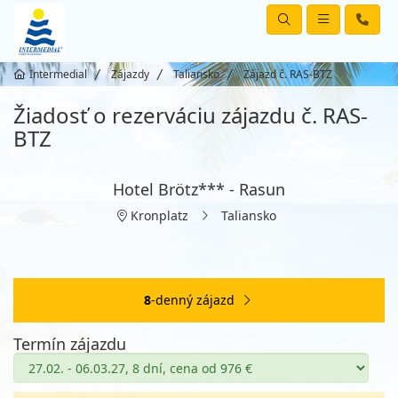
Intermedial
Zájazdy
Taliansko
Zájazd č. RAS-BTZ
Žiadosť o rezerváciu zájazdu č. RAS-
BTZ
Hotel Brötz*** - Rasun
Kronplatz
Taliansko
8
-denný zájazd
Termín zájazdu