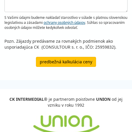
S Vašimi údajmi budeme nakladať starostlivo v súlade s platnou slovenskou
legislatívou a zásadami
ochrany osobných údajov
. Súhlas so spracovaním
osobných údajov môžete kedykoľvek odvolať.
Pozn. Zájazdy predávame za rovnakých podmienok ako
usporiadajúca CK (CONSULTOUR s. r. o., IČO: 25959832).
predbežná kalkulácia ceny
CK INTERMEDIAL®
je partnerom poisťovne
UNION
od jej
vzniku v roku 1992