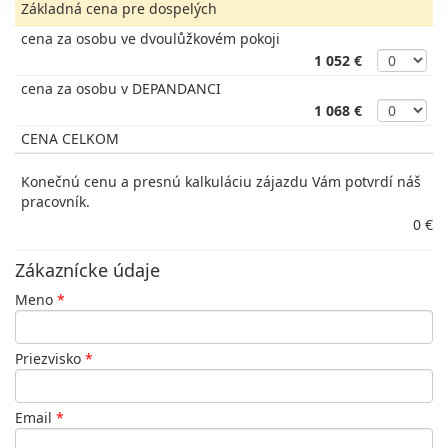
Základná cena pre dospelých
cena za osobu ve dvoulůžkovém pokoji
1 052 €
cena za osobu v DEPANDANCI
1 068 €
CENA CELKOM
Konečnú cenu a presnú kalkuláciu zájazdu Vám potvrdí náš
pracovník.
0 €
Zákaznícke údaje
Meno
*
Priezvisko
*
Email
*