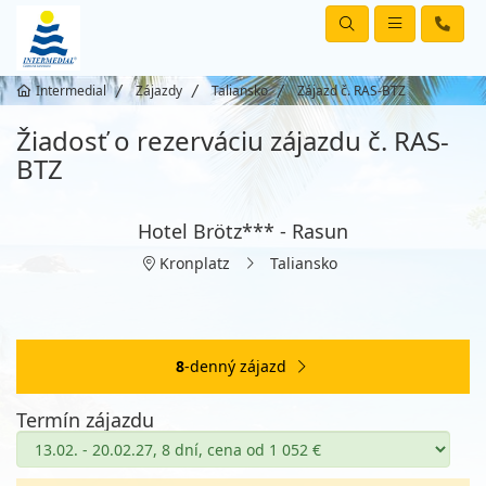
Intermedial
Zájazdy
Taliansko
Zájazd č. RAS-BTZ
Žiadosť o rezerváciu zájazdu č. RAS-
BTZ
Hotel Brötz*** - Rasun
Kronplatz
Taliansko
8
-denný zájazd
Termín zájazdu