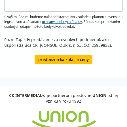
S Vašimi údajmi budeme nakladať starostlivo v súlade s platnou slovenskou
legislatívou a zásadami
ochrany osobných údajov
. Súhlas so spracovaním
osobných údajov môžete kedykoľvek odvolať.
Pozn. Zájazdy predávame za rovnakých podmienok ako
usporiadajúca CK (CONSULTOUR s. r. o., IČO: 25959832).
predbežná kalkulácia ceny
CK INTERMEDIAL®
je partnerom poisťovne
UNION
od jej
vzniku v roku 1992