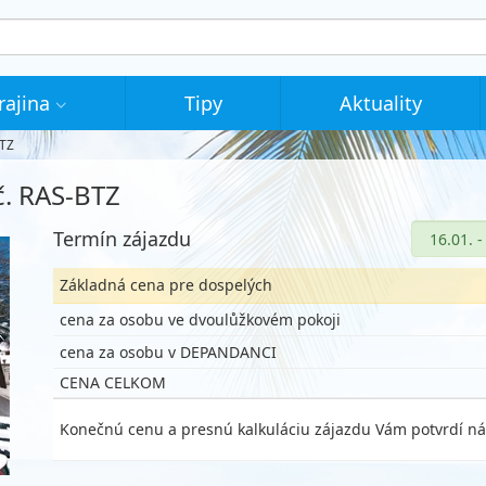
rajina
Tipy
Aktuality
BTZ
č. RAS-BTZ
Termín zájazdu
Základná cena pre dospelých
cena za osobu ve dvoulůžkovém pokoji
cena za osobu v DEPANDANCI
CENA CELKOM
Konečnú cenu a presnú kalkuláciu zájazdu Vám potvrdí ná