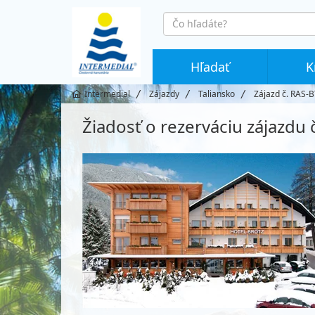
co
hledáte
Hľadať
K
Intermedial
Zájazdy
Taliansko
Zájazd č. RAS-
Žiadosť o rezerváciu zájazdu 