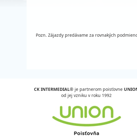
Pozn. Zájazdy predávame za rovnakých podmienok
CK INTERMEDIAL®
je partnerom poisťovne
UNIO
od jej vzniku v roku 1992