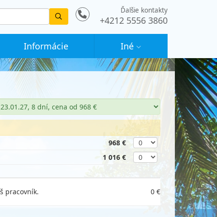
Ďalšie kontakty
Vyhledat
+4212 5556 3860
Informácie
Iné
968 €
1 016 €
š pracovník.
0 €