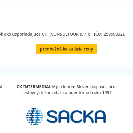
 ako usporiadajúca CK (CONSULTOUR s. r. o., IČO: 25959832).
predbežná kalkulácia ceny
N
CK INTERMEDIAL®
je členom Slovenskej asociácie
cestovných kancelárií a agentúr od roku 1997