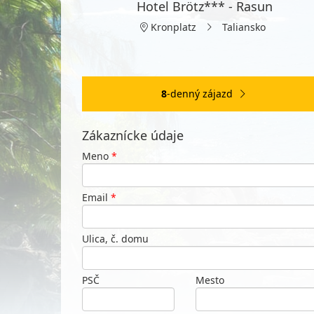
Hotel Brötz*** - Rasun
Kronplatz
Taliansko
8
-denný zájazd
Zákaznícke údaje
Meno
*
Email
*
Ulica, č. domu
PSČ
Mesto