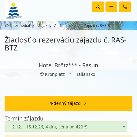
Intermedial
Zájazdy
Taliansko
Zájazd č. RAS-BTZ
Žiadosť o rezerváciu zájazdu č. RAS-
BTZ
Hotel Brötz*** - Rasun
Kronplatz
Taliansko
4
-denný zájazd
Termín zájazdu