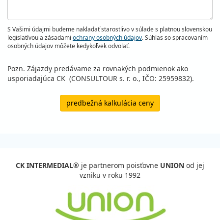
S Vašimi údajmi budeme nakladať starostlivo v súlade s platnou slovenskou
legislatívou a zásadami
ochrany osobných údajov
. Súhlas so spracovaním
osobných údajov môžete kedykoľvek odvolať.
Pozn. Zájazdy predávame za rovnakých podmienok ako
usporiadajúca CK (CONSULTOUR s. r. o., IČO: 25959832).
predbežná kalkulácia ceny
CK INTERMEDIAL®
je partnerom poisťovne
UNION
od jej
vzniku v roku 1992