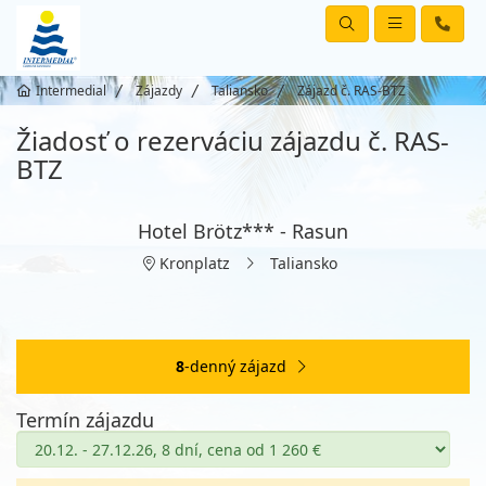
Intermedial
Zájazdy
Taliansko
Zájazd č. RAS-BTZ
Žiadosť o rezerváciu zájazdu č. RAS-
BTZ
Hotel Brötz*** - Rasun
Kronplatz
Taliansko
8
-denný zájazd
Termín zájazdu