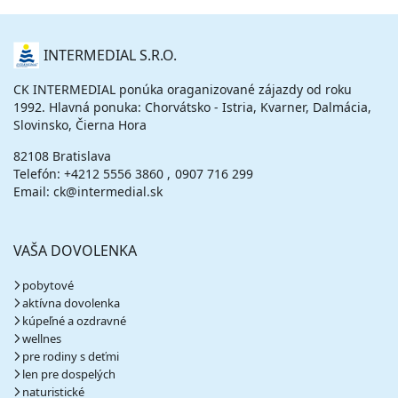
O
INTERMEDIAL S.R.O.
NÁS
CK INTERMEDIAL ponúka oraganizované zájazdy od roku
1992. Hlavná ponuka: Chorvátsko - Istria, Kvarner, Dalmácia,
Slovinsko, Čierna Hora
82108 Bratislava
Telefón:
+4212 5556 3860
0907 716 299
Email: ck@intermedial.sk
VAŠA DOVOLENKA
pobytové
aktívna dovolenka
kúpeľné a ozdravné
wellnes
pre rodiny s deťmi
len pre dospelých
naturistické