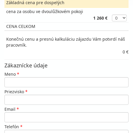
Základná cena pre dospelých
cena za osobu ve dvoulůžkovém pokoji
1 260 €
CENA CELKOM
Konečnú cenu a presnú kalkuláciu zájazdu Vám potvrdí náš
pracovník.
0 €
Zákaznícke údaje
Meno
*
Priezvisko
*
Email
*
Telefón
*