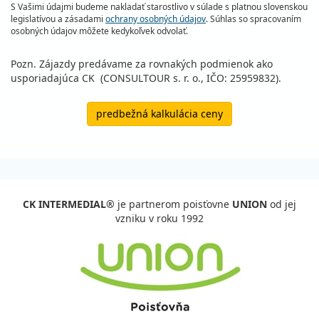
S Vašimi údajmi budeme nakladať starostlivo v súlade s platnou slovenskou
legislatívou a zásadami
ochrany osobných údajov
. Súhlas so spracovaním
osobných údajov môžete kedykoľvek odvolať.
Pozn. Zájazdy predávame za rovnakých podmienok ako
usporiadajúca CK (CONSULTOUR s. r. o., IČO: 25959832).
predbežná kalkulácia ceny
CK INTERMEDIAL®
je partnerom poisťovne
UNION
od jej
vzniku v roku 1992