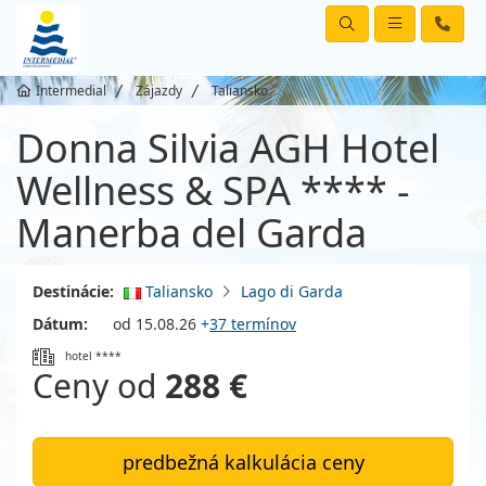
Intermedial
Zájazdy
Taliansko
Donna Silvia AGH Hotel
Wellness & SPA **** -
Manerba del Garda
Destinácie:
Taliansko
Lago di Garda
Dátum:
od 15.08.26
+
37 termínov
hotel ****
Ceny od
288 €
predbežná kalkulácia ceny