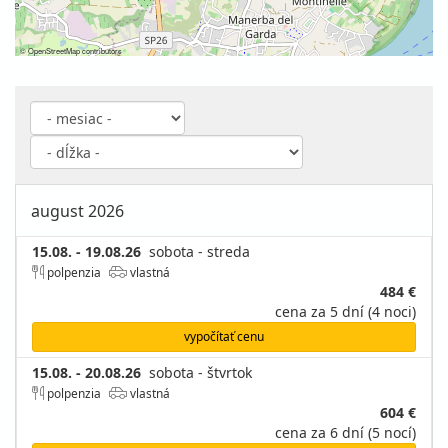
©
OpenStreetMap
contributors
august 2026
15.08. - 19.08.26
sobota - streda
polpenzia
vlastná
484 €
cena za 5 dní (4 noci)
vypočítať cenu
15.08. - 20.08.26
sobota - štvrtok
polpenzia
vlastná
604 €
cena za 6 dní (5 nocí)