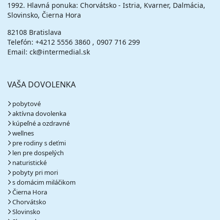
1992. Hlavná ponuka: Chorvátsko - Istria, Kvarner, Dalmácia,
polpenzia
vlastná
Slovinsko, Čierna Hora
760 €
cena za 8 dní (7 nocí)
82108 Bratislava
Telefón:
+4212 5556 3860
vypočítať cenu
0907 716 299
Email: ck@intermedial.sk
19.09. - 22.09.26
sobota - utorok
polpenzia
vlastná
328 €
VAŠA DOVOLENKA
cena za 4 dni (3 noci)
vypočítať cenu
pobytové
aktívna dovolenka
19.09. - 23.09.26
sobota - streda
kúpeľné a ozdravné
polpenzia
vlastná
wellnes
436 €
pre rodiny s deťmi
cena za 5 dní (4 noci)
len pre dospelých
vypočítať cenu
naturistické
pobyty pri mori
19.09. - 24.09.26
sobota - štvrtok
s domácim miláčikom
polpenzia
vlastná
Čierna Hora
544 €
Chorvátsko
cena za 6 dní (5 nocí)
Slovinsko
vypočítať cenu