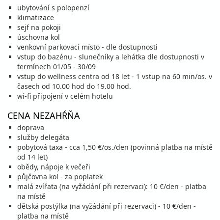
844 €
ubytování s polopenzí
cena za 8 dní (7 nocí)
klimatizace
vypočítať cenu
sejf na pokoji
úschovna kol
29.08. - 02.09.26
sobota - streda
venkovní parkovací místo - dle dostupnosti
polpenzia
vlastná
vstup do bazénu - slunečníky a lehátka dle dostupnosti v
448 €
termínech 01/05 - 30/09
cena za 5 dní (4 noci)
vstup do wellness centra od 18 let - 1 vstup na 60 min/os. v
vypočítať cenu
časech od 10.00 hod do 19.00 hod.
wi-fi připojení v celém hotelu
29.08. - 03.09.26
sobota - štvrtok
polpenzia
vlastná
CENA NEZAHŔŇA
556 €
doprava
cena za 6 dní (5 nocí)
služby delegáta
vypočítať cenu
pobytová taxa - cca 1,50 €/os./den (povinná platba na místě
od 14 let)
29.08. - 05.09.26
sobota - sobota
obědy, nápoje k večeři
polpenzia
vlastná
půjčovna kol - za poplatek
772 €
malá zvířata (na vyžádání při rezervaci): 10 €/den - platba
cena za 8 dní (7 nocí)
na místě
vypočítať cenu
dětská postýlka (na vyžádání při rezervaci) - 10 €/den -
platba na místě