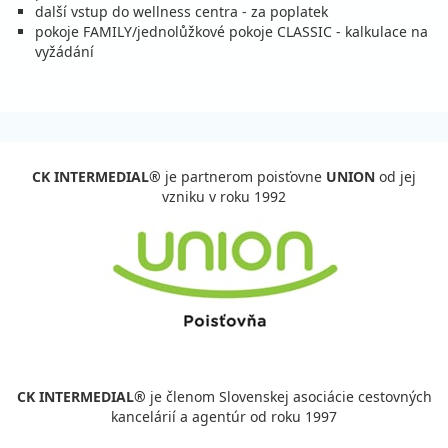
september 2026
další vstup do wellness centra - za poplatek
pokoje FAMILY/jednolůžkové pokoje CLASSIC - kalkulace na
05.09. - 08.09.26
sobota - utorok
vyžádání
polpenzia
vlastná
328 €
cena za 4 dni (3 noci)
vypočítať cenu
05.09. - 09.09.26
sobota - streda
CK INTERMEDIAL®
je partnerom poisťovne
UNION
od jej
polpenzia
vlastná
vzniku v roku 1992
436 €
cena za 5 dní (4 noci)
vypočítať cenu
05.09. - 10.09.26
sobota - štvrtok
polpenzia
vlastná
544 €
cena za 6 dní (5 nocí)
vypočítať cenu
CK INTERMEDIAL®
je členom Slovenskej asociácie cestovných
05.09. - 12.09.26
sobota - sobota
kancelárií a agentúr od roku 1997
polpenzia
vlastná