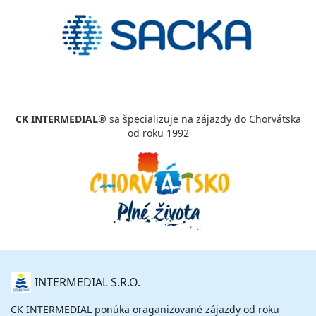
760 €
cena za 8 dní (7 nocí)
vypočítať cenu
12.09. - 15.09.26
sobota - utorok
polpenzia
vlastná
328 €
cena za 4 dni (3 noci)
CK INTERMEDIAL®
sa špecializuje na zájazdy do Chorvátska
vypočítať cenu
od roku 1992
12.09. - 16.09.26
sobota - streda
polpenzia
vlastná
436 €
cena za 5 dní (4 noci)
vypočítať cenu
12.09. - 17.09.26
sobota - štvrtok
polpenzia
vlastná
544 €
cena za 6 dní (5 nocí)
O
INTERMEDIAL S.R.O.
NÁS
vypočítať cenu
CK INTERMEDIAL ponúka oraganizované zájazdy od roku
12.09. - 19.09.26
sobota - sobota