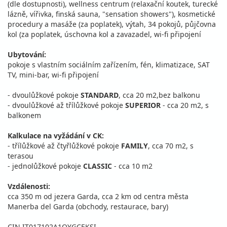
(dle dostupnosti), wellness centrum (relaxační koutek, turecké
lázně, vířivka, finská sauna, "sensation showers"), kosmetické
procedury a masáže (za poplatek), výtah, 34 pokojů, půjčovna
kol (za poplatek, úschovna kol a zavazadel, wi-fi připojení
Ubytování:
pokoje s vlastním sociálním zařízením, fén, klimatizace, SAT
TV, mini-bar, wi-fi připojení
- dvoulůžkové pokoje
STANDARD
, cca 20 m2,bez balkonu
- dvoulůžkové až třílůžkové pokoje
SUPERIOR
- cca 20 m2, s
balkonem
Kalkulace na vyžádání v CK:
- třílůžkové až čtyřlůžkové pokoje
FAMILY
, cca 70 m2, s
terasou
- jednolůžkové pokoje
CLASSIC
- cca 10 m2
Vzdálenosti:
cca 350 m od jezera Garda, cca 2 km od centra města
Manerba del Garda (obchody, restaurace, bary)
CIN IT017102A1OYGCEKSI