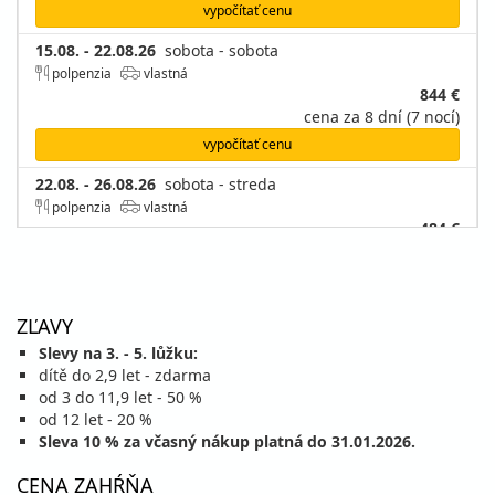
vypočítať cenu
15.08. - 22.08.26
sobota - sobota
polpenzia
vlastná
844 €
cena za 8 dní (7 nocí)
vypočítať cenu
22.08. - 26.08.26
sobota - streda
polpenzia
vlastná
484 €
cena za 5 dní (4 noci)
vypočítať cenu
22.08. - 27.08.26
sobota - štvrtok
ZĽAVY
polpenzia
vlastná
Slevy na 3. - 5. lůžku:
604 €
dítě do 2,9 let - zdarma
cena za 6 dní (5 nocí)
od 3 do 11,9 let - 50 %
vypočítať cenu
od 12 let - 20 %
Sleva 10 % za včasný nákup platná do 31.01.2026.
22.08. - 29.08.26
sobota - sobota
polpenzia
vlastná
CENA ZAHŔŇA