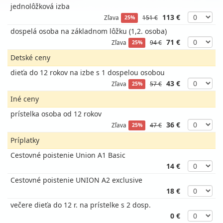
jednolôžková izba
113 €
Zľava
151 €
25%
dospelá osoba na základnom lôžku (1,2. osoba)
71 €
Zľava
94 €
25%
Detské ceny
dieťa do 12 rokov na izbe s 1 dospelou osobou
43 €
Zľava
57 €
25%
Iné ceny
prístelka osoba od 12 rokov
36 €
Zľava
47 €
25%
Príplatky
Cestovné poistenie Union A1 Basic
14 €
Cestovné poistenie UNION A2 exclusive
18 €
večere dieťa do 12 r. na prístelke s 2 dosp.
0 €