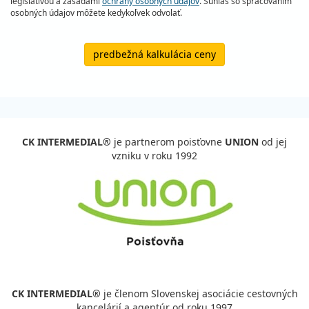
legislatívou a zásadami
ochrany osobných údajov
. Súhlas so spracovaním
osobných údajov môžete kedykoľvek odvolať.
predbežná kalkulácia ceny
CK INTERMEDIAL®
je partnerom poisťovne
UNION
od jej
vzniku v roku 1992
CK INTERMEDIAL®
je členom Slovenskej asociácie cestovných
kancelárií a agentúr od roku 1997