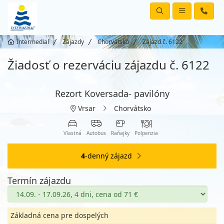
Intermedial
Zájazdy
Chorvátsko
Zájazd č. 6122
Žiadosť o rezerváciu zájazdu č. 6122
Rezort Koversada- pavilóny
Vrsar
Chorvátsko
Vlastná
Autobus
Raňajky
Polpenzia
4
-denný zájazd
Termín zájazdu
Základná cena pre dospelých