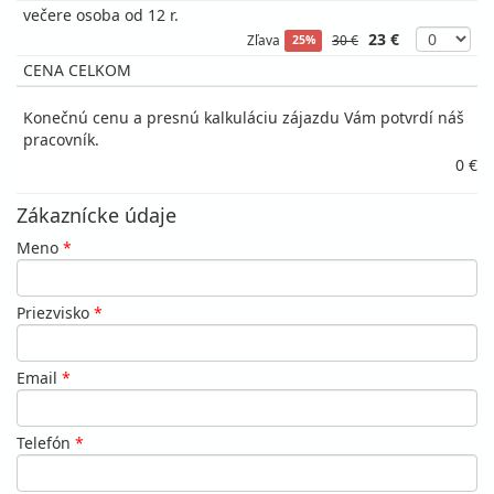
večere osoba od 12 r.
23 €
Zľava
30 €
25%
CENA CELKOM
Konečnú cenu a presnú kalkuláciu zájazdu Vám potvrdí náš
pracovník.
0 €
Zákaznícke údaje
Meno
*
Priezvisko
*
Email
*
Telefón
*