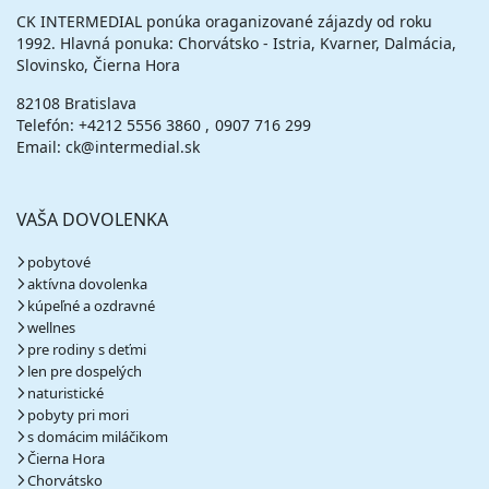
CK INTERMEDIAL ponúka oraganizované zájazdy od roku
1992. Hlavná ponuka: Chorvátsko - Istria, Kvarner, Dalmácia,
Slovinsko, Čierna Hora
82108 Bratislava
Telefón:
+4212 5556 3860
0907 716 299
Email: ck@intermedial.sk
VAŠA DOVOLENKA
pobytové
aktívna dovolenka
kúpeľné a ozdravné
wellnes
pre rodiny s deťmi
len pre dospelých
naturistické
pobyty pri mori
s domácim miláčikom
Čierna Hora
Chorvátsko