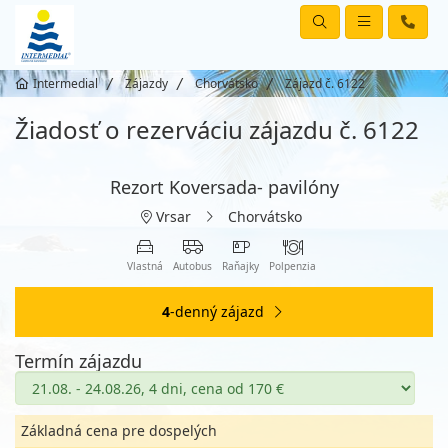
Intermedial
Zájazdy
Chorvátsko
Zájazd č. 6122
Žiadosť o rezerváciu zájazdu č. 6122
Rezort Koversada- pavilóny
Vrsar
Chorvátsko
Vlastná
Autobus
Raňajky
Polpenzia
4
-denný zájazd
Termín zájazdu
Základná cena pre dospelých