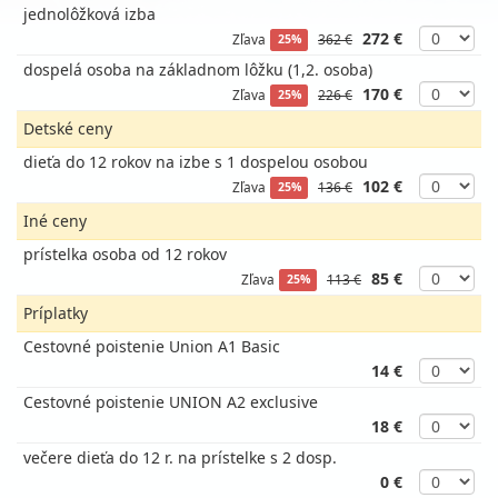
jednolôžková izba
272 €
Zľava
362 €
25%
dospelá osoba na základnom lôžku (1,2. osoba)
170 €
Zľava
226 €
25%
Detské ceny
dieťa do 12 rokov na izbe s 1 dospelou osobou
102 €
Zľava
136 €
25%
Iné ceny
prístelka osoba od 12 rokov
85 €
Zľava
113 €
25%
Príplatky
Cestovné poistenie Union A1 Basic
14 €
Cestovné poistenie UNION A2 exclusive
18 €
večere dieťa do 12 r. na prístelke s 2 dosp.
0 €