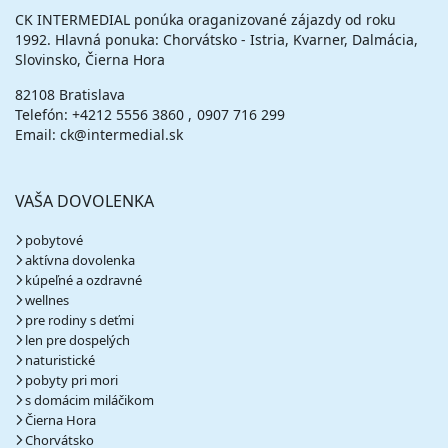
CK INTERMEDIAL ponúka oraganizované zájazdy od roku
1992. Hlavná ponuka: Chorvátsko - Istria, Kvarner, Dalmácia,
Slovinsko, Čierna Hora
82108 Bratislava
Telefón:
+4212 5556 3860
0907 716 299
Email: ck@intermedial.sk
VAŠA DOVOLENKA
pobytové
aktívna dovolenka
kúpeľné a ozdravné
wellnes
pre rodiny s deťmi
len pre dospelých
naturistické
pobyty pri mori
s domácim miláčikom
Čierna Hora
Chorvátsko