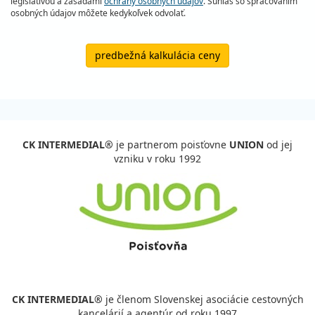
legislatívou a zásadami
ochrany osobných údajov
. Súhlas so spracovaním
osobných údajov môžete kedykoľvek odvolať.
predbežná kalkulácia ceny
CK INTERMEDIAL®
je partnerom poisťovne
UNION
od jej
vzniku v roku 1992
CK INTERMEDIAL®
je členom Slovenskej asociácie cestovných
kancelárií a agentúr od roku 1997