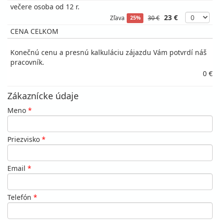
večere osoba od 12 r.
23 €
Zľava
30 €
25%
CENA CELKOM
Konečnú cenu a presnú kalkuláciu zájazdu Vám potvrdí náš
pracovník.
0 €
Zákaznícke údaje
Meno
*
Priezvisko
*
Email
*
Telefón
*