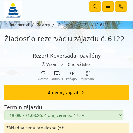
Intermedial
Zájazdy
Chorvátsko
Zájazd č. 6122
Žiadosť o rezerváciu zájazdu č. 6122
Rezort Koversada- pavilóny
Vrsar
Chorvátsko
Vlastná
Autobus
Raňajky
Polpenzia
4
-denný zájazd
Termín zájazdu
Základná cena pre dospelých