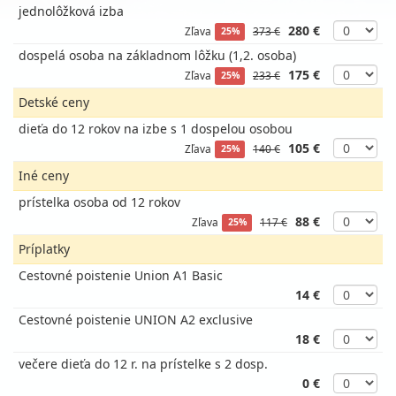
jednolôžková izba
280 €
Zľava
373 €
25%
dospelá osoba na základnom lôžku (1,2. osoba)
175 €
Zľava
233 €
25%
Detské ceny
dieťa do 12 rokov na izbe s 1 dospelou osobou
105 €
Zľava
140 €
25%
Iné ceny
prístelka osoba od 12 rokov
88 €
Zľava
117 €
25%
Príplatky
Cestovné poistenie Union A1 Basic
14 €
Cestovné poistenie UNION A2 exclusive
18 €
večere dieťa do 12 r. na prístelke s 2 dosp.
0 €