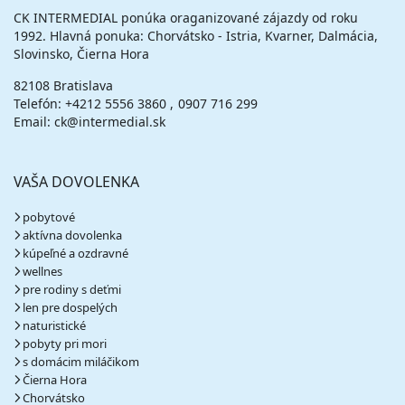
CK INTERMEDIAL ponúka oraganizované zájazdy od roku
1992. Hlavná ponuka: Chorvátsko - Istria, Kvarner, Dalmácia,
Slovinsko, Čierna Hora
82108 Bratislava
Telefón:
+4212 5556 3860
0907 716 299
Email: ck@intermedial.sk
VAŠA DOVOLENKA
pobytové
aktívna dovolenka
kúpeľné a ozdravné
wellnes
pre rodiny s deťmi
len pre dospelých
naturistické
pobyty pri mori
s domácim miláčikom
Čierna Hora
Chorvátsko