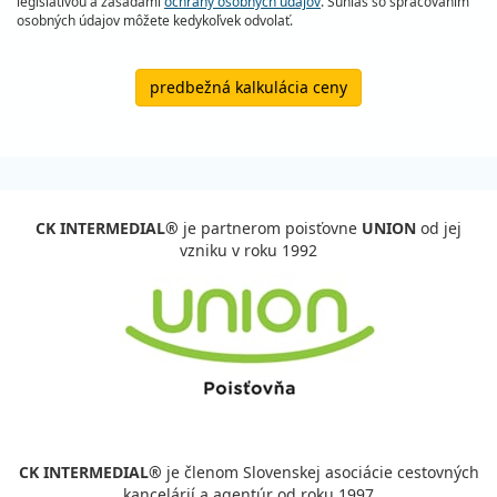
legislatívou a zásadami
ochrany osobných údajov
. Súhlas so spracovaním
osobných údajov môžete kedykoľvek odvolať.
predbežná kalkulácia ceny
CK INTERMEDIAL®
je partnerom poisťovne
UNION
od jej
vzniku v roku 1992
CK INTERMEDIAL®
je členom Slovenskej asociácie cestovných
kancelárií a agentúr od roku 1997