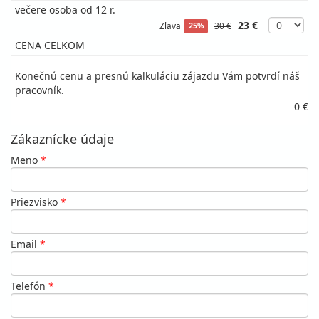
večere osoba od 12 r.
23 €
Zľava
30 €
25%
CENA CELKOM
Konečnú cenu a presnú kalkuláciu zájazdu Vám potvrdí náš
pracovník.
0 €
Zákaznícke údaje
Meno
*
Priezvisko
*
Email
*
Telefón
*