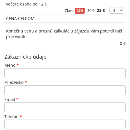
večere osoba od 12 r.
23 €
Zľava
30 €
25%
CENA CELKOM
Konečnú cenu a presnú kalkuláciu zájazdu Vám potvrdí náš
pracovník.
0 €
Zákaznícke údaje
Meno
*
Priezvisko
*
Email
*
Telefón
*