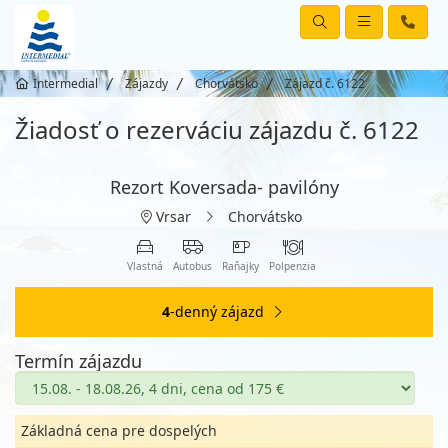
Intermedial
Zájazdy
Chorvátsko
Zájazd č. 6122
Žiadosť o rezerváciu zájazdu č. 6122
Rezort Koversada- pavilóny
Vrsar
Chorvátsko
Vlastná
Autobus
Raňajky
Polpenzia
4
-denný zájazd
Termín zájazdu
Základná cena pre dospelých