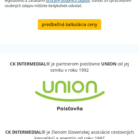
legislatívou a zásadami
ochrany osobných údajov
. Súhlas so spracovaním
osobných údajov môžete kedykoľvek odvolať.
predbežná kalkulácia ceny
CK INTERMEDIAL®
je partnerom poisťovne
UNION
od jej
vzniku v roku 1992
CK INTERMEDIAL®
je členom Slovenskej asociácie cestovných
kancelárií a agentúr od roku 1997