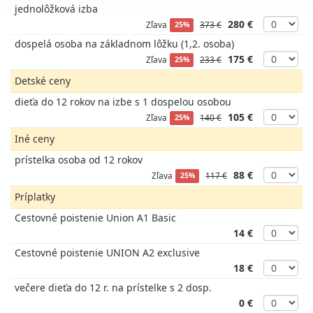
jednolôžková izba
280 €
Zľava
373 €
25%
dospelá osoba na základnom lôžku (1,2. osoba)
175 €
Zľava
233 €
25%
Detské ceny
dieťa do 12 rokov na izbe s 1 dospelou osobou
105 €
Zľava
140 €
25%
Iné ceny
prístelka osoba od 12 rokov
88 €
Zľava
117 €
25%
Príplatky
Cestovné poistenie Union A1 Basic
14 €
Cestovné poistenie UNION A2 exclusive
18 €
večere dieťa do 12 r. na prístelke s 2 dosp.
0 €