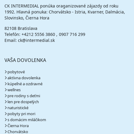
CK INTERMEDIAL ponúka oraganizované zájazdy od roku
1992. Hlavná ponuka: Chorvátsko - Istria, Kvarner, Dalmácia,
Slovinsko, Čierna Hora
82108 Bratislava
Telefón:
+4212 5556 3860
0907 716 299
Email: ck@intermedial.sk
VAŠA DOVOLENKA
pobytové
aktívna dovolenka
kúpeľné a ozdravné
wellnes
pre rodiny s deťmi
len pre dospelých
naturistické
pobyty pri mori
s domácim miláčikom
Čierna Hora
Chorvátsko