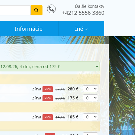
Ďalšie kontakty
Vyhledat
+4212 5556 3860
Informácie
Iné
280 €
Zľava
373 €
25%
175 €
Zľava
233 €
25%
105 €
Zľava
140 €
25%