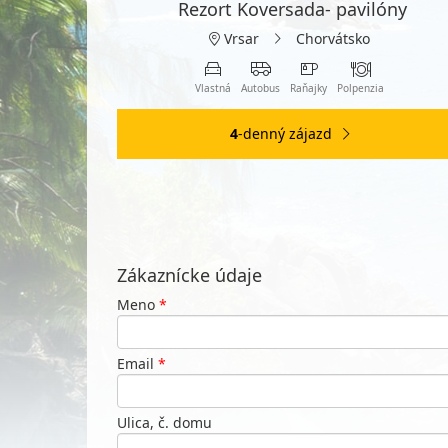
Rezort Koversada- pavilóny
Vrsar
Chorvátsko
Vlastná
Autobus
Raňajky
Polpenzia
4
-denný zájazd
Zákaznícke údaje
Meno
*
Email
*
Ulica, č. domu