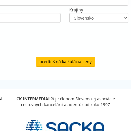
Krajiny
predbežná kalkulácia ceny
N
CK INTERMEDIAL®
je členom Slovenskej asociácie
cestovných kancelárií a agentúr od roku 1997