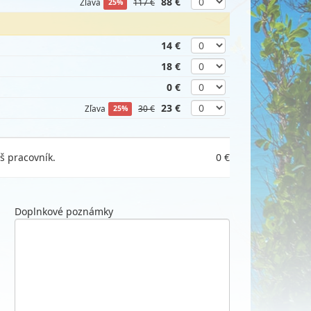
88 €
Zľava
117 €
25%
14 €
18 €
0 €
23 €
Zľava
30 €
25%
š pracovník.
0 €
Doplnkové poznámky