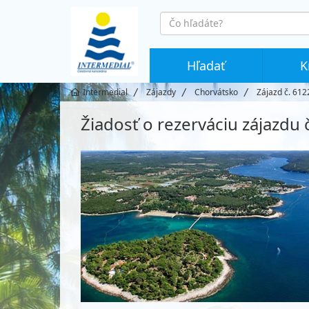
co
hledáte
Hľadať
K
Intermedial
Zájazdy
Chorvátsko
Zájazd č. 612
Žiadosť o rezerváciu zájazdu 