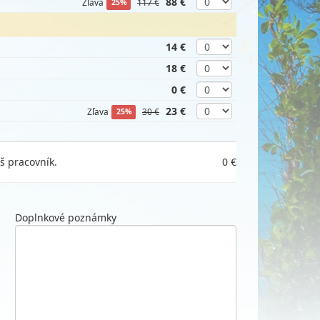
88 €
Zľava
117 €
25%
14 €
18 €
0 €
23 €
Zľava
30 €
25%
š pracovník.
0 €
Doplnkové poznámky