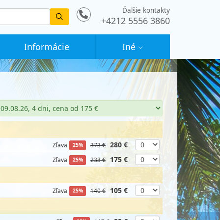
Ďalšie kontakty
Vyhledat
+4212 5556 3860
Informácie
Iné
280 €
Zľava
373 €
25%
175 €
Zľava
233 €
25%
105 €
Zľava
140 €
25%