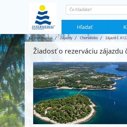
co
hledáte
Hľadať
K
Intermedial
Zájazdy
Chorvátsko
Zájazd č. 612
Žiadosť o rezerváciu zájazdu 