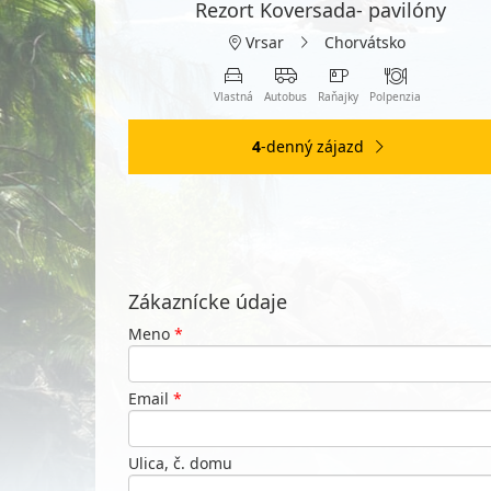
Rezort Koversada- pavilóny
Vrsar
Chorvátsko
Vlastná
Autobus
Raňajky
Polpenzia
4
-denný zájazd
Zákaznícke údaje
Meno
*
Email
*
Ulica, č. domu