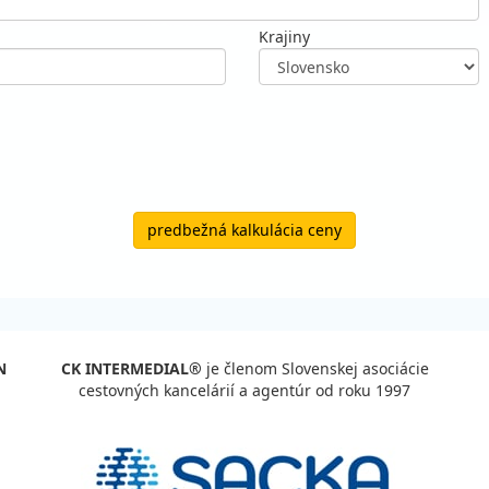
Krajiny
predbežná kalkulácia ceny
N
CK INTERMEDIAL®
je členom Slovenskej asociácie
cestovných kancelárií a agentúr od roku 1997