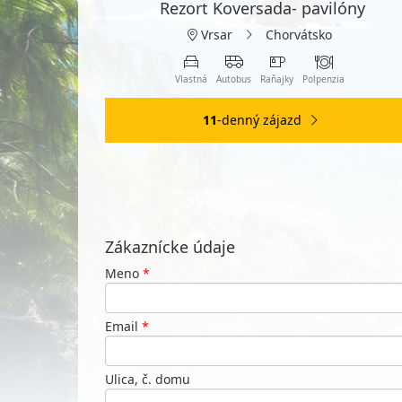
Rezort Koversada- pavilóny
Vrsar
Chorvátsko
Vlastná
Autobus
Raňajky
Polpenzia
11
-denný zájazd
Zákaznícke údaje
Meno
*
Email
*
Ulica, č. domu