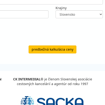
Krajiny
predbežná kalkulácia ceny
N
CK INTERMEDIAL®
je členom Slovenskej asociácie
cestovných kancelárií a agentúr od roku 1997