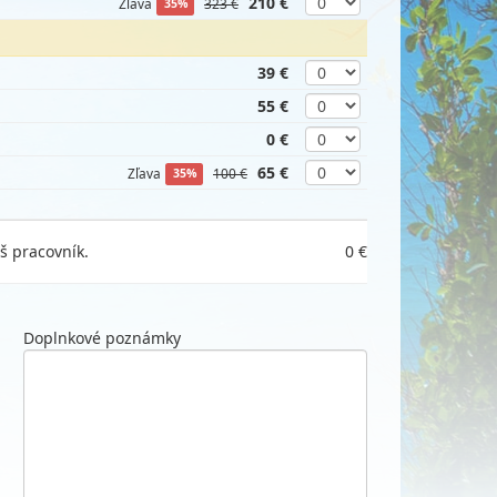
210 €
Zľava
323 €
35%
39 €
55 €
0 €
65 €
Zľava
100 €
35%
š pracovník.
0 €
Doplnkové poznámky