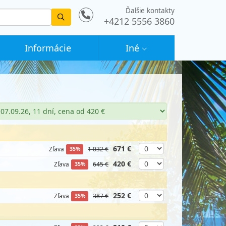
Ďalšie kontakty
Vyhledat
+4212 5556 3860
Informácie
Iné
671 €
Zľava
1 032 €
35%
420 €
Zľava
645 €
35%
252 €
Zľava
387 €
35%