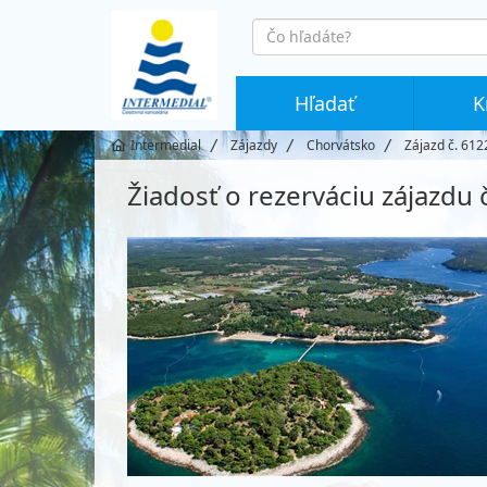
co
hledáte
Hľadať
K
Intermedial
Zájazdy
Chorvátsko
Zájazd č. 612
Žiadosť o rezerváciu zájazdu 