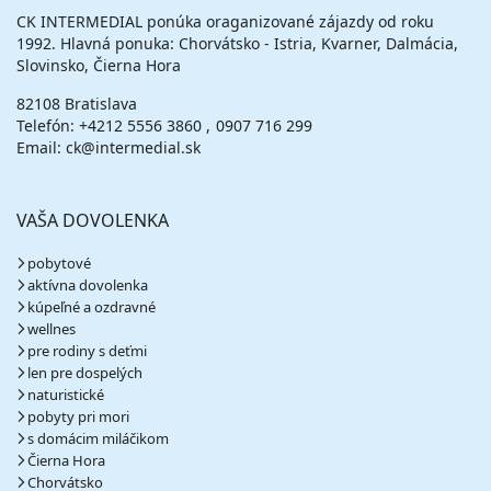
CK INTERMEDIAL ponúka oraganizované zájazdy od roku
1992. Hlavná ponuka: Chorvátsko - Istria, Kvarner, Dalmácia,
Slovinsko, Čierna Hora
82108 Bratislava
Telefón:
+4212 5556 3860
0907 716 299
Email: ck@intermedial.sk
VAŠA DOVOLENKA
pobytové
aktívna dovolenka
kúpeľné a ozdravné
wellnes
pre rodiny s deťmi
len pre dospelých
naturistické
pobyty pri mori
s domácim miláčikom
Čierna Hora
Chorvátsko