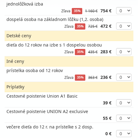
jednolôžková izba
754 €
Zľava
1 160 €
35%
dospelá osoba na základnom lôžku (1,2. osoba)
472 €
Zľava
725 €
35%
Detské ceny
dieťa do 12 rokov na izbe s 1 dospelou osobou
283 €
Zľava
435 €
35%
Iné ceny
prístelka osoba od 12 rokov
236 €
Zľava
363 €
35%
Príplatky
Cestovné poistenie Union A1 Basic
39 €
Cestovné poistenie UNION A2 exclusive
55 €
večere dieťa do 12 r. na prístelke s 2 dosp.
0 €