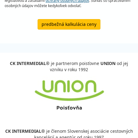
legislatívou a zásadami
ochrany osobných údajov
. Súhlas so spracovaním
osobných údajov môžete kedykoľvek odvolať.
predbežná kalkulácia ceny
CK INTERMEDIAL®
je partnerom poisťovne
UNION
od jej
vzniku v roku 1992
CK INTERMEDIAL®
je členom Slovenskej asociácie cestovných
kancelárií a agentúr od roku 1997