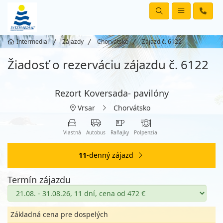
Intermedial
Zájazdy
Chorvátsko
Zájazd č. 6122
Žiadosť o rezerváciu zájazdu č. 6122
Rezort Koversada- pavilóny
Vrsar
Chorvátsko
Vlastná
Autobus
Raňajky
Polpenzia
11
-denný zájazd
Termín zájazdu
Základná cena pre dospelých