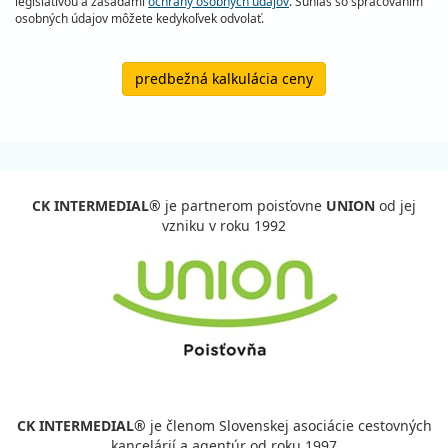
legislatívou a zásadami
ochrany osobných údajov
. Súhlas so spracovaním
osobných údajov môžete kedykoľvek odvolať.
predbežná kalkulácia ceny
CK INTERMEDIAL®
je partnerom poisťovne
UNION
od jej
vzniku v roku 1992
CK INTERMEDIAL®
je členom Slovenskej asociácie cestovných
kancelárií a agentúr od roku 1997