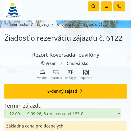
Intermedial
Zájazdy
Chorvátsko
Zájazd č. 6122
Žiadosť o rezerváciu zájazdu č. 6122
Rezort Koversada- pavilóny
Vrsar
Chorvátsko
Vlastná
Autobus
Raňajky
Polpenzia
8
-denný zájazd
Termín zájazdu
Základná cena pre dospelých