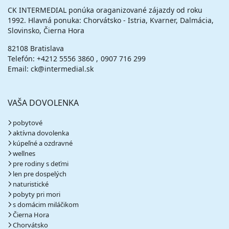
CK INTERMEDIAL ponúka oraganizované zájazdy od roku
1992. Hlavná ponuka: Chorvátsko - Istria, Kvarner, Dalmácia,
Slovinsko, Čierna Hora
82108 Bratislava
Telefón:
+4212 5556 3860
0907 716 299
Email: ck@intermedial.sk
VAŠA DOVOLENKA
pobytové
aktívna dovolenka
kúpeľné a ozdravné
wellnes
pre rodiny s deťmi
len pre dospelých
naturistické
pobyty pri mori
s domácim miláčikom
Čierna Hora
Chorvátsko