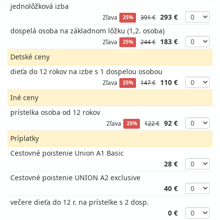
jednolôžková izba
293 €
Zľava
391 €
25%
dospelá osoba na základnom lôžku (1,2. osoba)
183 €
Zľava
244 €
25%
Detské ceny
dieťa do 12 rokov na izbe s 1 dospelou osobou
110 €
Zľava
147 €
25%
Iné ceny
prístelka osoba od 12 rokov
92 €
Zľava
122 €
25%
Príplatky
Cestovné poistenie Union A1 Basic
28 €
Cestovné poistenie UNION A2 exclusive
40 €
večere dieťa do 12 r. na prístelke s 2 dosp.
0 €