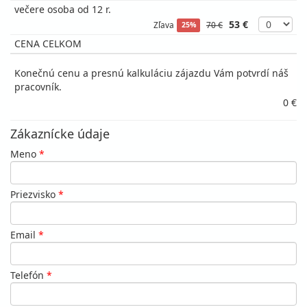
večere osoba od 12 r.
53 €
Zľava
70 €
25%
CENA CELKOM
Konečnú cenu a presnú kalkuláciu zájazdu Vám potvrdí náš
pracovník.
0 €
Zákaznícke údaje
Meno
*
Priezvisko
*
Email
*
Telefón
*