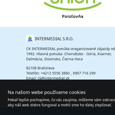
O
INTERMEDIAL S.R.O.
NÁS
CK INTERMEDIAL ponúka oraganizované zájazdy od
1992. Hlavná ponuka: Chorvátsko - Istria, Kvarner,
Dalmácia, Slovinsko, Čierna Hora
82108 Bratislava
Telefón:
+4212 5556 3860
0907 716 299
Email: ck@intermedial.sk
Na našom webe používame cookies
Pokiaľ lepšie pochopíme, čo vás zaujíma, môžeme vám zobrazov
aby náš web dobre fungoval a mohli sme ho ďalej zlepšovať.