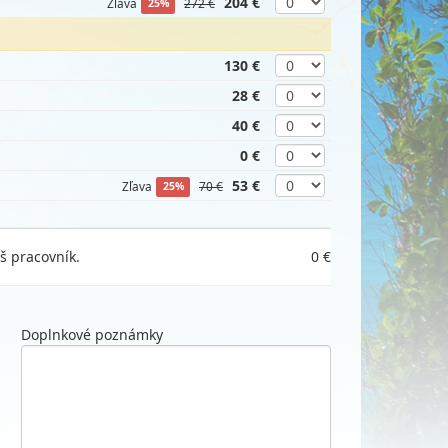
204 €
Zľava
272 €
25%
130 €
28 €
40 €
0 €
53 €
Zľava
70 €
25%
š pracovník.
0 €
Doplnkové poznámky