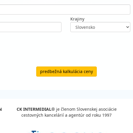
Krajiny
predbežná kalkulácia ceny
N
CK INTERMEDIAL®
je členom Slovenskej asociácie
cestovných kancelárií a agentúr od roku 1997