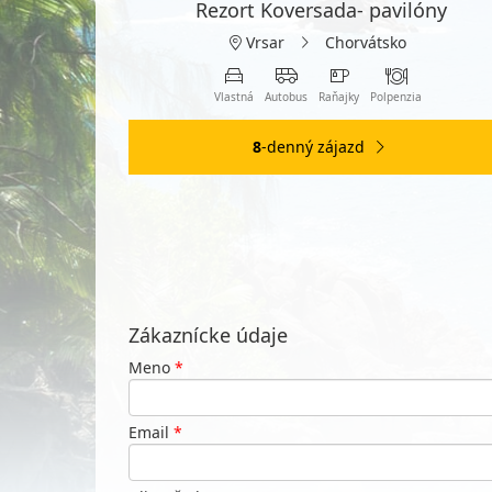
Rezort Koversada- pavilóny
Vrsar
Chorvátsko
Vlastná
Autobus
Raňajky
Polpenzia
8
-denný zájazd
Zákaznícke údaje
Meno
*
Email
*