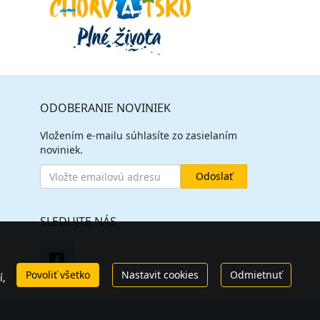
ODOBERANIE NOVINIEK
Vložením e-mailu súhlasíte zo zasielaním
noviniek.
SLEDUJTE NÁS
Povoliť všetko
Nastavit cookies
Odmietnuť
í,