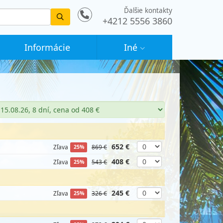
Ďalšie kontakty
Vyhledat
+4212 5556 3860
Informácie
Iné
652 €
Zľava
869 €
25%
408 €
Zľava
543 €
25%
245 €
Zľava
326 €
25%