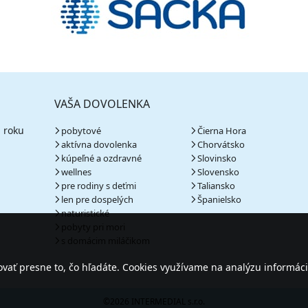
VAŠA DOVOLENKA
 roku
pobytové
Čierna Hora
aktívna dovolenka
Chorvátsko
kúpeľné a ozdravné
Slovinsko
wellnes
Slovensko
pre rodiny s deťmi
Taliansko
len pre dospelých
Španielsko
naturistické
pobyty pri mori
s domácim miláčikom
ať presne to, čo hľadáte. Cookies využívame na analýzu informáci
©2026 INTERMEDIAL s.r.o.