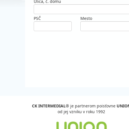
Ulica, č. domu
PSČ
Mesto
CK INTERMEDIAL®
je partnerom poisťovne
UNIO
od jej vzniku v roku 1992