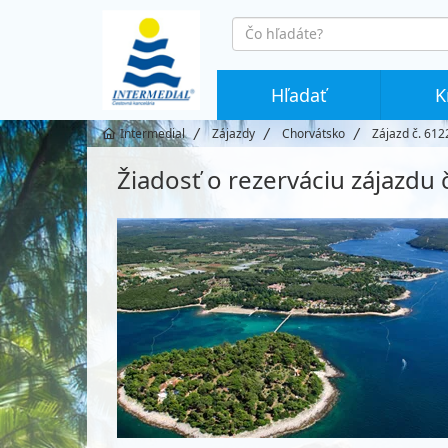
co
hledáte
Hľadať
K
Intermedial
Zájazdy
Chorvátsko
Zájazd č. 612
Žiadosť o rezerváciu zájazdu 