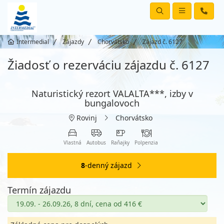
Intermedial
Zájazdy
Chorvátsko
Zájazd č. 6127
Žiadosť o rezerváciu zájazdu č. 6127
Naturistický rezort VALALTA***, izby v
bungalovoch
Rovinj
Chorvátsko
Vlastná
Autobus
Raňajky
Polpenzia
8
-denný zájazd
Termín zájazdu