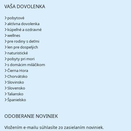
VAŠA DOVOLENKA
pobytové
aktívna dovolenka
kúpeľné a ozdravné
wellnes
pre rodiny s deťmi
len pre dospelých
naturistické
pobyty pri mori
s domácim miláčikom
Čierna Hora
Chorvátsko
Slovinsko
Slovensko
Taliansko
Španielsko
ODOBERANIE NOVINIEK
Vložením e-mailu súhlasíte zo zasielaním noviniek.