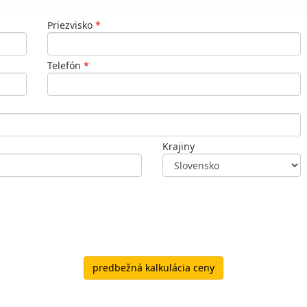
Priezvisko
*
Telefón
*
Krajiny
predbežná kalkulácia ceny