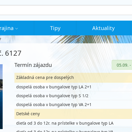
rajina
Tipy
Aktuality
7
č. 6127
Termín zájazdu
Základná cena pre dospelých
dospelá osoba v bungalove typ LA 2+1
dospelá osoba v bungalove typ S 1/2
dospelá osoba v bungalove typ VA 2+1
Detské ceny
dieťa od 3 do 12r. na prístelke v bungalove typ LA
dieťa od 3 do 12r. na prístelke v bungalove typ VA