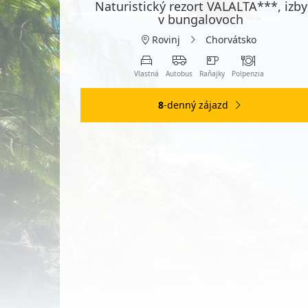
Naturistický rezort VALALTA***, izby
v bungalovoch
Rovinj
Chorvátsko
Vlastná
Autobus
Raňajky
Polpenzia
8
-denný zájazd