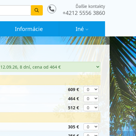
Ďalšie kontakty
Vyhledat
+4212 5556 3860
Informácie
Iné
609 €
464 €
512 €
305 €
256 €