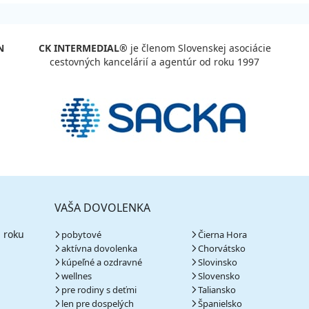
N
CK INTERMEDIAL®
je členom Slovenskej asociácie
cestovných kancelárií a agentúr od roku 1997
VAŠA DOVOLENKA
 roku
pobytové
Čierna Hora
aktívna dovolenka
Chorvátsko
kúpeľné a ozdravné
Slovinsko
wellnes
Slovensko
pre rodiny s deťmi
Taliansko
len pre dospelých
Španielsko