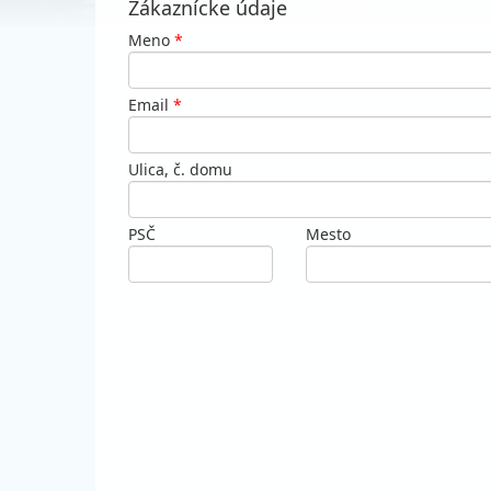
Zákaznícke údaje
Meno
*
Email
*
Ulica, č. domu
PSČ
Mesto