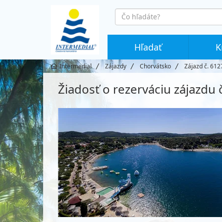
co
hledáte
Hľadať
K
Intermedial
Zájazdy
Chorvátsko
Zájazd č. 612
Žiadosť o rezerváciu zájazdu 