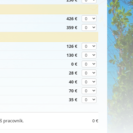
426 €
359 €
126 €
130 €
0 €
28 €
40 €
70 €
35 €
š pracovník.
0 €