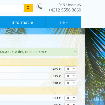
Ďalšie kontakty
Vyhledat
+4212 5556 3860
Informácie
Iné
705 €
525 €
590 €
353 €
295 €