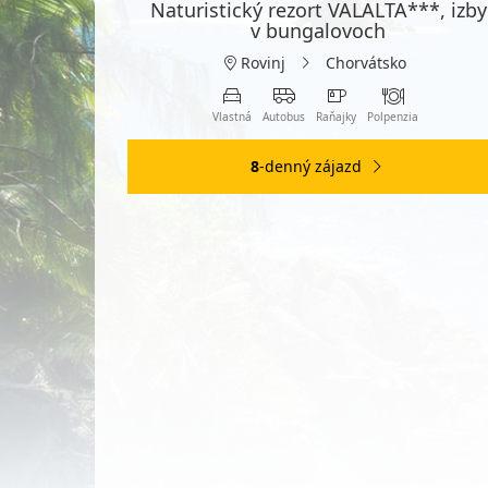
Naturistický rezort VALALTA***, izby
v bungalovoch
Rovinj
Chorvátsko
Vlastná
Autobus
Raňajky
Polpenzia
8
-denný zájazd