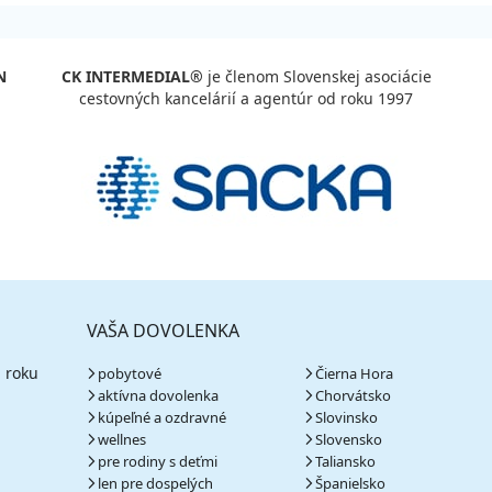
N
CK INTERMEDIAL®
je členom Slovenskej asociácie
cestovných kancelárií a agentúr od roku 1997
VAŠA DOVOLENKA
 roku
pobytové
Čierna Hora
aktívna dovolenka
Chorvátsko
kúpeľné a ozdravné
Slovinsko
wellnes
Slovensko
pre rodiny s deťmi
Taliansko
len pre dospelých
Španielsko