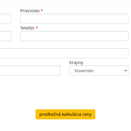
Priezvisko
*
Telefón
*
Krajiny
predbežná kalkulácia ceny