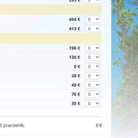
494 €
413 €
196 €
130 €
0 €
28 €
40 €
70 €
35 €
š pracovník.
0 €