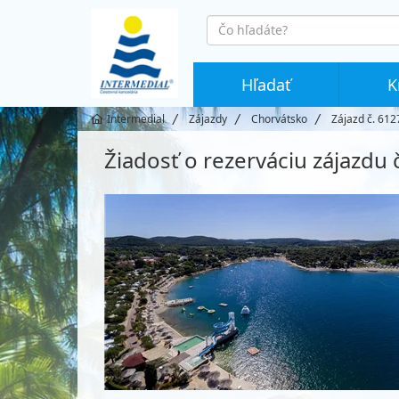
co
hledáte
Hľadať
K
Intermedial
Zájazdy
Chorvátsko
Zájazd č. 612
Žiadosť o rezerváciu zájazdu 