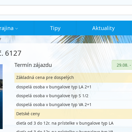
rajina
Tipy
Aktuality
7
č. 6127
Termín zájazdu
Základná cena pre dospelých
dospelá osoba v bungalove typ LA 2+1
dospelá osoba v bungalove typ S 1/2
dospelá osoba v bungalove typ VA 2+1
Detské ceny
dieťa od 3 do 12r. na prístelke v bungalove typ LA
dieťa od 3 do 12r. na prístelke v bungalove typ VA