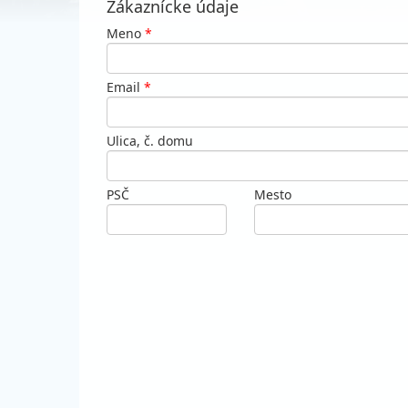
Zákaznícke údaje
Meno
*
Email
*
Ulica, č. domu
PSČ
Mesto