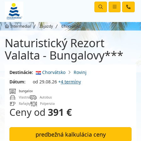
Intermedial
Zájazdy
Chorvátsko
Naturistický Rezort
Valalta - Bungalovy***
Destinácie:
Chorvátsko
Rovinj
Dátum:
od 29.08.26
+
4 termíny
bungalov
Vlastná
Autobus
Raňajky
Polpenzia
Ceny od
391 €
predbežná kalkulácia ceny