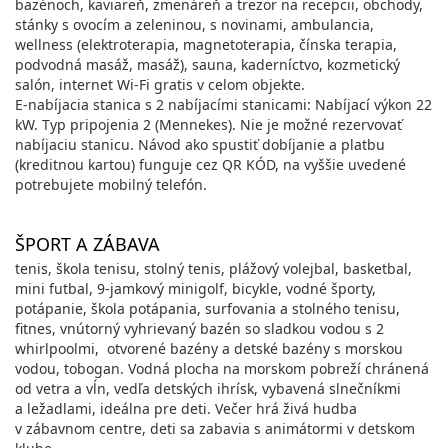
bazénoch, kaviareň, zmenáreň a trezor na recepcii, obchody,
stánky s ovocím a zeleninou, s novinami, ambulancia,
wellness (elektroterapia, magnetoterapia, čínska terapia,
podvodná masáž, masáž), sauna, kaderníctvo, kozmetický
salón, internet Wi-Fi gratis v celom objekte.
E-nabíjacia stanica s 2 nabíjacími stanicami: Nabíjací výkon 22
kW. Typ pripojenia 2 (Mennekes). Nie je možné rezervovať
nabíjaciu stanicu. Návod ako spustiť dobíjanie a platbu
(kreditnou kartou) funguje cez QR KÓD, na vyššie uvedené
potrebujete mobilný telefón.
ŠPORT A ZÁBAVA
tenis, škola tenisu, stolný tenis, plážový volejbal, basketbal,
mini futbal, 9-jamkový minigolf, bicykle, vodné športy,
potápanie, škola potápania, surfovania a stolného tenisu,
fitnes, vnútorný vyhrievaný bazén so sladkou vodou s 2
whirlpoolmi, otvorené bazény a detské bazény s morskou
vodou, tobogan. Vodná plocha na morskom pobreží chránená
od vetra a vĺn, vedľa detských ihrísk, vybavená slnečníkmi
a ležadlami, ideálna pre deti. Večer hrá živá hudba
v zábavnom centre, deti sa zabavia s animátormi v detskom