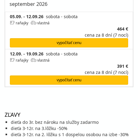
september 2026
05.09. - 12.09.26
sobota - sobota
raňajky
vlastná
464 €
cena za 8 dní (7 nocí)
vypočítať cenu
12.09. - 19.09.26
sobota - sobota
raňajky
vlastná
391 €
cena za 8 dní (7 nocí)
vypočítať cenu
19.09. - 26.09.26
sobota - sobota
raňajky
vlastná
416 €
cena za 8 dní (7 nocí)
ZĽAVY
vypočítať cenu
dieťa do 3r. bez nároku na služby zadarmo
dieťa 3-12r. na 3.lôžku -50%
dieťa 3-12r. na 2. lôžku s 1 dospelou osobou na izbe -30%