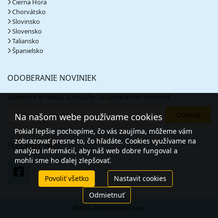
Čierna Hora
Chorvátsko
Slovinsko
Slovensko
Taliansko
Španielsko
ODOBERANIE NOVINIEK
Vložením e-mailu súhlasíte zo zasielaním noviniek.
Na našom webe používame cookies
Pokiaľ lepšie pochopíme, čo vás zaujíma, môžeme vám
zobrazovať presne to, čo hľadáte. Cookies využívame na
SLEDUJTE NÁS
analýzu informácií, aby náš web dobre fungoval a
mohli sme ho ďalej zlepšovať.
Povoliť všetko
Nastavit cookies
Odmietnuť
©2026 INTERMEDIAL s.r.o.