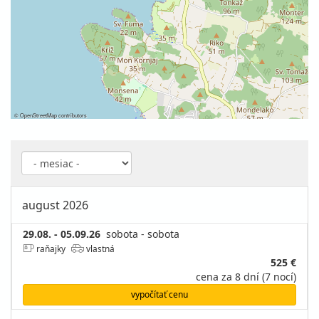
©
OpenStreetMap
contributors
august 2026
29.08. - 05.09.26
sobota - sobota
raňajky
vlastná
525 €
cena za 8 dní (7 nocí)
vypočítať cenu