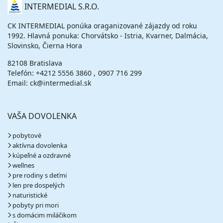
O
INTERMEDIAL S.R.O.
NÁS
CK INTERMEDIAL ponúka oraganizované zájazdy od roku
1992. Hlavná ponuka: Chorvátsko - Istria, Kvarner, Dalmácia,
Slovinsko, Čierna Hora
82108 Bratislava
Telefón:
+4212 5556 3860
0907 716 299
Email: ck@intermedial.sk
VAŠA DOVOLENKA
pobytové
aktívna dovolenka
kúpeľné a ozdravné
wellnes
pre rodiny s deťmi
len pre dospelých
naturistické
pobyty pri mori
s domácim miláčikom