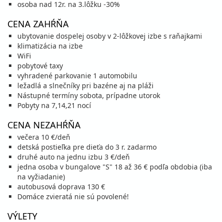
osoba nad 12r. na 3.lôžku -30%
CENA ZAHŔŇA
ubytovanie dospelej osoby v 2-lôžkovej izbe s raňajkami
klimatizácia na izbe
WiFi
pobytové taxy
vyhradené parkovanie 1 automobilu
ležadlá a slnečníky pri bazéne aj na pláži
Nástupné termíny sobota, prípadne utorok
Pobyty na 7,14,21 nocí
CENA NEZAHŔŇA
večera 10 €/deň
detská postieľka pre dieťa do 3 r. zadarmo
druhé auto na jednu izbu 3 €/deň
jedna osoba v bungalove "S" 18 až 36 € podľa obdobia (iba
na vyžiadanie)
autobusová doprava 130 €
Domáce zvieratá nie sú povolené!
VÝLETY