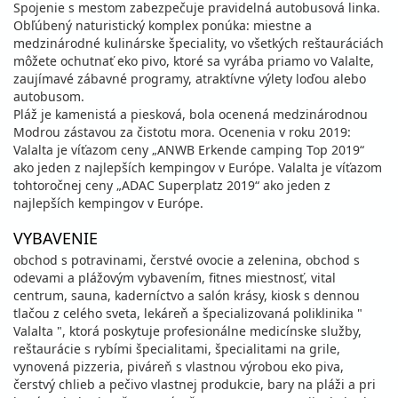
Spojenie s mestom zabezpečuje pravidelná autobusová linka.
Obľúbený naturistický komplex ponúka: miestne a
medzinárodné kulinárske špeciality, vo všetkých reštauráciách
môžete ochutnať eko pivo, ktoré sa vyrába priamo vo Valalte,
zaujímavé zábavné programy, atraktívne výlety loďou alebo
autobusom.
Pláž je kamenistá a piesková, bola ocenená medzinárodnou
Modrou zástavou za čistotu mora. Ocenenia v roku 2019:
Valalta je víťazom ceny „ANWB Erkende camping Top 2019“
ako jeden z najlepších kempingov v Európe. Valalta je víťazom
tohtoročnej ceny „ADAC Superplatz 2019“ ako jeden z
najlepších kempingov v Európe.
VYBAVENIE
obchod s potravinami, čerstvé ovocie a zelenina, obchod s
odevami a plážovým vybavením, fitnes miestnosť, vital
centrum, sauna, kaderníctvo a salón krásy, kiosk s dennou
tlačou z celého sveta, lekáreň a špecializovaná poliklinika "
Valalta ", ktorá poskytuje profesionálne medicínske služby,
reštaurácie s rybími špecialitami, špecialitami na grile,
vynovená pizzeria, piváreň s vlastnou výrobou eko piva,
čerstvý chlieb a pečivo vlastnej produkcie, bary na pláži a pri