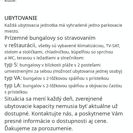
klube.
UBYTOVANIE
Každá ubytovacia jednotka má vyhradené jedno parkovacie
miesto.
Prízemné bungalovy so stravovaním
v reštaurácii,
všetky sú vybavené klimatizáciou, TV-SAT,
stolom a stoličkami, chladničkou, kúpeľňou so sprchou
a WC, terasou s ležadlami a slnečníkom:
typ S:
bungalovy v blízkosti pláže s 2 posteľami
umiestnenými za sebou (možnosť ubytovania jednej osoby)
typ VA:
bungalov s 2-lôžkovou spálňou s prístelkou
typ LA:
bungalov s 2-lôžkovou spálňou a obývacou časťou
s prístelkou
Situácia sa mení každý deň, zverejnené
ubytovacie kapacity nemusia byť aktuálne už
dostupné. Kontaktujte nás, a poskytneme Vám
presné informácie o dostupnosti aj cene.
Ďakujeme za porozumenie.