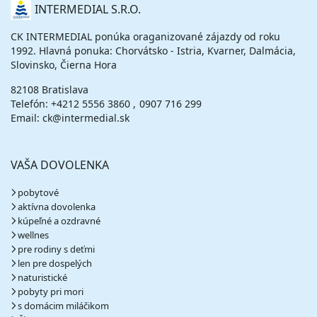
O
INTERMEDIAL S.R.O.
NÁS
CK INTERMEDIAL ponúka oraganizované zájazdy od roku
1992. Hlavná ponuka: Chorvátsko - Istria, Kvarner, Dalmácia,
Slovinsko, Čierna Hora
82108 Bratislava
Telefón:
+4212 5556 3860
0907 716 299
Email: ck@intermedial.sk
VAŠA DOVOLENKA
pobytové
aktívna dovolenka
kúpeľné a ozdravné
wellnes
pre rodiny s deťmi
len pre dospelých
naturistické
pobyty pri mori
s domácim miláčikom