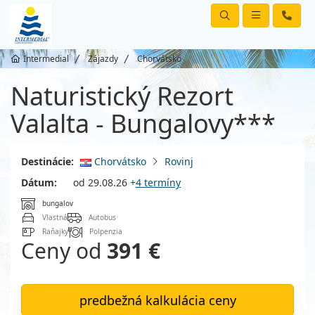
Intermedial
Zájazdy
Chorvátsko
Naturistický Rezort
Valalta - Bungalovy***
Destinácie:
Chorvátsko
Rovinj
Dátum:
od 29.08.26
+
4 termíny
bungalov
Vlastná
Autobus
Raňajky
Polpenzia
Ceny od
391 €
predbežná kalkulácia ceny