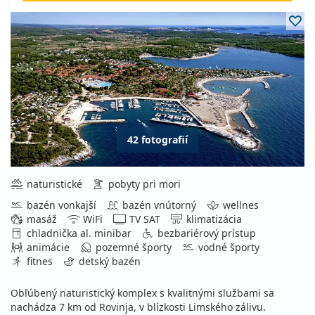
42 fotografií
naturistické
pobyty pri mori
bazén vonkajší
bazén vnútorný
wellnes
masáž
WiFi
TV SAT
klimatizácia
chladnička al. minibar
bezbariérový prístup
animácie
pozemné športy
vodné športy
fitnes
detský bazén
Obľúbený naturistický komplex s kvalitnými službami sa
nachádza 7 km od Rovinja, v blízkosti Limského zálivu.