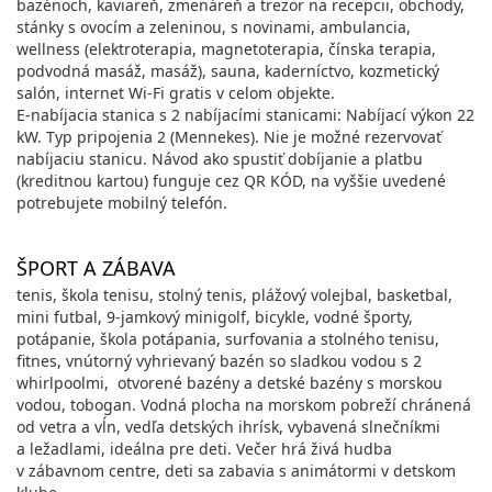
bazénoch, kaviareň, zmenáreň a trezor na recepcii, obchody,
stánky s ovocím a zeleninou, s novinami, ambulancia,
wellness (elektroterapia, magnetoterapia, čínska terapia,
podvodná masáž, masáž), sauna, kaderníctvo, kozmetický
salón, internet Wi-Fi gratis v celom objekte.
E-nabíjacia stanica s 2 nabíjacími stanicami: Nabíjací výkon 22
kW. Typ pripojenia 2 (Mennekes). Nie je možné rezervovať
nabíjaciu stanicu. Návod ako spustiť dobíjanie a platbu
(kreditnou kartou) funguje cez QR KÓD, na vyššie uvedené
potrebujete mobilný telefón.
ŠPORT A ZÁBAVA
tenis, škola tenisu, stolný tenis, plážový volejbal, basketbal,
mini futbal, 9-jamkový minigolf, bicykle, vodné športy,
potápanie, škola potápania, surfovania a stolného tenisu,
fitnes, vnútorný vyhrievaný bazén so sladkou vodou s 2
whirlpoolmi, otvorené bazény a detské bazény s morskou
vodou, tobogan. Vodná plocha na morskom pobreží chránená
od vetra a vĺn, vedľa detských ihrísk, vybavená slnečníkmi
a ležadlami, ideálna pre deti. Večer hrá živá hudba
v zábavnom centre, deti sa zabavia s animátormi v detskom