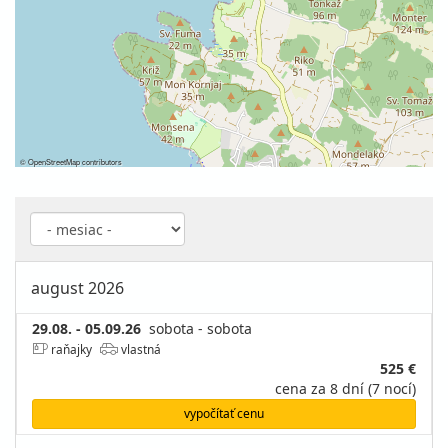
©
OpenStreetMap
contributors
august 2026
29.08. - 05.09.26
sobota - sobota
raňajky
vlastná
525 €
cena za 8 dní (7 nocí)
vypočítať cenu