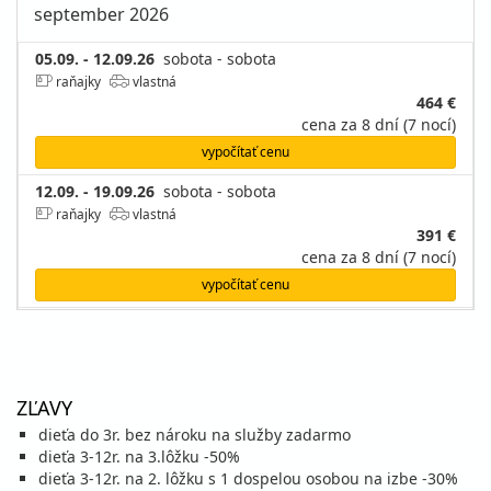
september 2026
05.09. - 12.09.26
sobota - sobota
raňajky
vlastná
464 €
cena za 8 dní (7 nocí)
vypočítať cenu
12.09. - 19.09.26
sobota - sobota
raňajky
vlastná
391 €
cena za 8 dní (7 nocí)
vypočítať cenu
19.09. - 26.09.26
sobota - sobota
raňajky
vlastná
416 €
cena za 8 dní (7 nocí)
ZĽAVY
vypočítať cenu
dieťa do 3r. bez nároku na služby zadarmo
dieťa 3-12r. na 3.lôžku -50%
dieťa 3-12r. na 2. lôžku s 1 dospelou osobou na izbe -30%