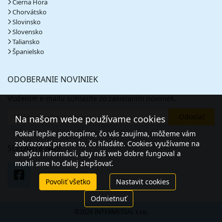
Čierna Hora
Chorvátsko
Slovinsko
Slovensko
Taliansko
Španielsko
ODOBERANIE NOVINIEK
Vložením e-mailu súhlasíte zo zasielaním noviniek.
Na našom webe používame cookies
Pokiaľ lepšie pochopíme, čo vás zaujíma, môžeme vám
zobrazovať presne to, čo hľadáte. Cookies využívame na
SLEDUJTE NÁS
analýzu informácií, aby náš web dobre fungoval a
mohli sme ho ďalej zlepšovať.
Povoliť všetko
Nastavit cookies
Odmietnuť
©2026 INTERMEDIAL s.r.o.