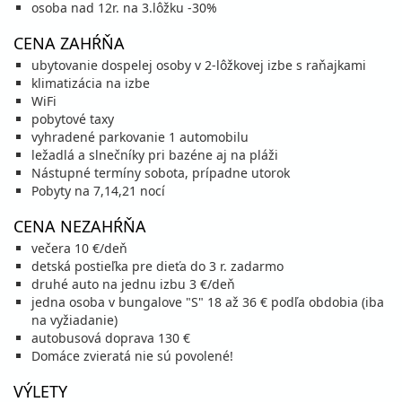
osoba nad 12r. na 3.lôžku -30%
CENA ZAHŔŇA
ubytovanie dospelej osoby v 2-lôžkovej izbe s raňajkami
klimatizácia na izbe
WiFi
pobytové taxy
vyhradené parkovanie 1 automobilu
ležadlá a slnečníky pri bazéne aj na pláži
Nástupné termíny sobota, prípadne utorok
Pobyty na 7,14,21 nocí
CENA NEZAHŔŇA
večera 10 €/deň
detská postieľka pre dieťa do 3 r. zadarmo
druhé auto na jednu izbu 3 €/deň
jedna osoba v bungalove "S" 18 až 36 € podľa obdobia (iba
na vyžiadanie)
autobusová doprava 130 €
Domáce zvieratá nie sú povolené!
VÝLETY