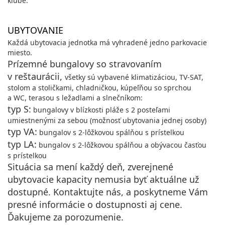
klube.
UBYTOVANIE
Každá ubytovacia jednotka má vyhradené jedno parkovacie
miesto.
Prízemné bungalovy so stravovaním
v reštaurácii,
všetky sú vybavené klimatizáciou, TV-SAT,
stolom a stoličkami, chladničkou, kúpeľňou so sprchou
a WC, terasou s ležadlami a slnečníkom:
typ S:
bungalovy v blízkosti pláže s 2 posteľami
umiestnenými za sebou (možnosť ubytovania jednej osoby)
typ VA:
bungalov s 2-lôžkovou spálňou s prístelkou
typ LA:
bungalov s 2-lôžkovou spálňou a obývacou časťou
s prístelkou
Situácia sa mení každý deň, zverejnené
ubytovacie kapacity nemusia byť aktuálne už
dostupné. Kontaktujte nás, a poskytneme Vám
presné informácie o dostupnosti aj cene.
Ďakujeme za porozumenie.