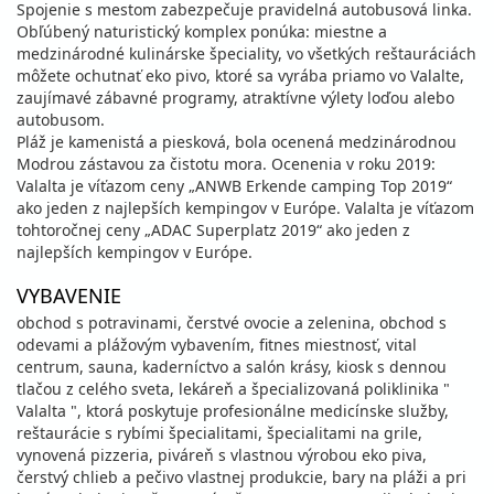
Spojenie s mestom zabezpečuje pravidelná autobusová linka.
Obľúbený naturistický komplex ponúka: miestne a
medzinárodné kulinárske špeciality, vo všetkých reštauráciách
môžete ochutnať eko pivo, ktoré sa vyrába priamo vo Valalte,
zaujímavé zábavné programy, atraktívne výlety loďou alebo
autobusom.
Pláž je kamenistá a piesková, bola ocenená medzinárodnou
Modrou zástavou za čistotu mora. Ocenenia v roku 2019:
Valalta je víťazom ceny „ANWB Erkende camping Top 2019“
ako jeden z najlepších kempingov v Európe. Valalta je víťazom
tohtoročnej ceny „ADAC Superplatz 2019“ ako jeden z
najlepších kempingov v Európe.
VYBAVENIE
obchod s potravinami, čerstvé ovocie a zelenina, obchod s
odevami a plážovým vybavením, fitnes miestnosť, vital
centrum, sauna, kaderníctvo a salón krásy, kiosk s dennou
tlačou z celého sveta, lekáreň a špecializovaná poliklinika "
Valalta ", ktorá poskytuje profesionálne medicínske služby,
reštaurácie s rybími špecialitami, špecialitami na grile,
vynovená pizzeria, piváreň s vlastnou výrobou eko piva,
čerstvý chlieb a pečivo vlastnej produkcie, bary na pláži a pri