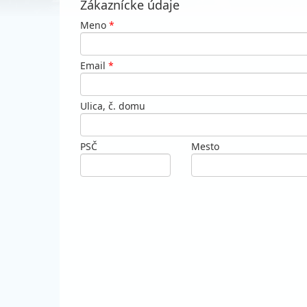
Zákaznícke údaje
Meno
*
Email
*
Ulica, č. domu
PSČ
Mesto