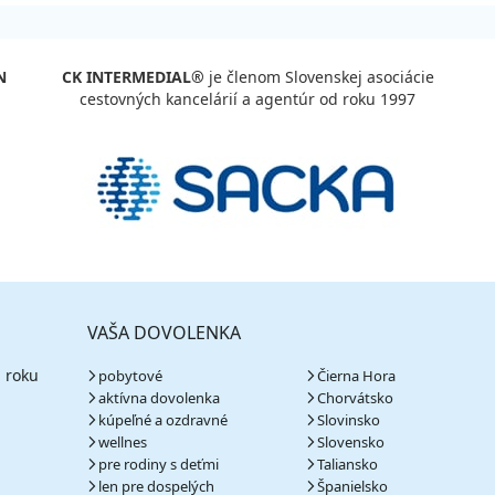
N
CK INTERMEDIAL®
je členom Slovenskej asociácie
cestovných kancelárií a agentúr od roku 1997
VAŠA DOVOLENKA
 roku
pobytové
Čierna Hora
aktívna dovolenka
Chorvátsko
kúpeľné a ozdravné
Slovinsko
wellnes
Slovensko
pre rodiny s deťmi
Taliansko
len pre dospelých
Španielsko