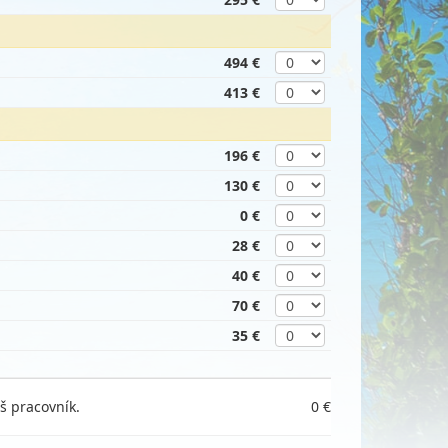
494 €
413 €
196 €
130 €
0 €
28 €
40 €
70 €
35 €
š pracovník.
0 €