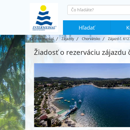
co
hledáte
Hľadať
K
Intermedial
Zájazdy
Chorvátsko
Zájazd č. 612
Žiadosť o rezerváciu zájazdu 