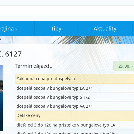
rajina
Tipy
Aktuality
7
č. 6127
Termín zájazdu
Základná cena pre dospelých
dospelá osoba v bungalove typ LA 2+1
dospelá osoba v bungalove typ S 1/2
dospelá osoba v bungalove typ VA 2+1
Detské ceny
dieťa od 3 do 12r. na prístelke v bungalove typ LA
dieťa od 3 do 12r. na prístelke v bungalove typ VA