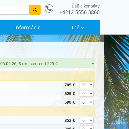
Ďalšie kontakty
Vyhledat
+4212 5556 3860
Informácie
Iné
705 €
525 €
590 €
353 €
295 €