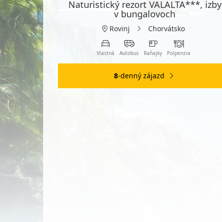
Naturistický rezort VALALTA***, izby
v bungalovoch
Rovinj
Chorvátsko
Vlastná
Autobus
Raňajky
Polpenzia
8
-denný zájazd