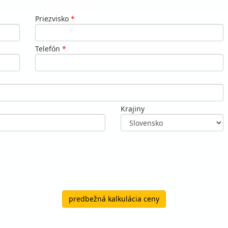
Priezvisko
*
Telefón
*
Krajiny
predbežná kalkulácia ceny