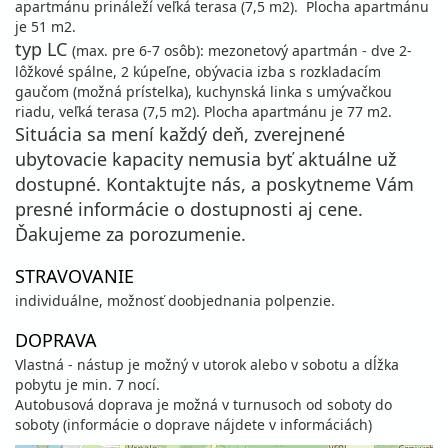
apartmánu prináleží veľká terasa (7,5 m2). Plocha apartmánu
je 51 m2.
typ LC
(max. pre 6-7 osôb): mezonetový apartmán - dve 2-
lôžkové spálne, 2 kúpeľne, obývacia izba s rozkladacím
gaučom (možná prístelka), kuchynská linka s umývačkou
riadu, veľká terasa (7,5 m2). Plocha apartmánu je 77 m2.
Situácia sa mení každý deň, zverejnené
ubytovacie kapacity nemusia byť aktuálne už
dostupné. Kontaktujte nás, a poskytneme Vám
presné informácie o dostupnosti aj cene.
Ďakujeme za porozumenie.
STRAVOVANIE
individuálne, možnosť doobjednania polpenzie.
DOPRAVA
Vlastná - nástup je možný v utorok alebo v sobotu a dĺžka
pobytu je min. 7 nocí.
Autobusová doprava je možná v turnusoch od soboty do
soboty (informácie o doprave nájdete v informáciách)