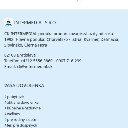
O
INTERMEDIAL S.R.O.
NÁS
CK INTERMEDIAL ponúka oraganizované zájazdy od roku
1992. Hlavná ponuka: Chorvátsko - Istria, Kvarner, Dalmácia,
Slovinsko, Čierna Hora
82108 Bratislava
Telefón:
+4212 5556 3860
0907 716 299
Email: ck@intermedial.sk
VAŠA DOVOLENKA
pobytové
aktívna dovolenka
kúpeľné a ozdravné
wellnes
pre rodiny s deťmi
len pre dospelých