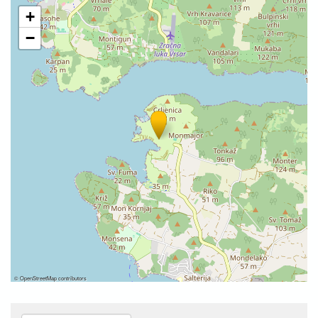
+
−
©
OpenStreetMap
contributors