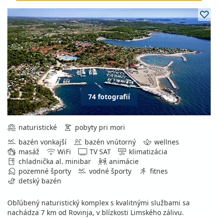
74 fotografií
naturistické
pobyty pri mori
bazén vonkajší
bazén vnútorný
wellnes
masáž
WiFi
TV SAT
klimatizácia
chladnička al. minibar
animácie
pozemné športy
vodné športy
fitnes
detský bazén
Obľúbený naturistický komplex s kvalitnými službami sa
nachádza 7 km od Rovinja, v blízkosti Limského zálivu.