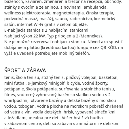
bazénoch, kaviareň, zmenáreň a trezor na recepcii, obchody,
stánky s ovocím a zeleninou, s novinami, ambulancia,
wellness (elektroterapia, magnetoterapia, čínska terapia,
podvodná masáž, masáž), sauna, kaderníctvo, kozmetický
salón, internet Wi-Fi gratis v celom objekte.
E-nabíjacia stanica s 2 nabíjacími stanicami:
Nabíjací výkon 22 kW. Typ pripojenia 2 (Mennekes).
Nie je možné rezervovať nabíjaciu stanicu. Návod ako spustiť
dobíjanie a platbu (kreditnou kartou) funguje cez QR KÓD, na
vyššie uvedené potrebujete mobilný telefón.
ŠPORT A ZÁBAVA
tenis, škola tenisu, stolný tenis, plážový volejbal, basketbal,
mini futbal, 9-jamkový minigolf, bicykle, vodné športy,
potápanie, škola potápania, surfovania a stolného tenisu,
fitnes, vnútorný vyhrievaný bazén so sladkou vodou s 2
whirlpoolmi, otvorené bazény a detské bazény s morskou
vodou, tobogan. Vodná plocha na morskom pobreží chránená
od vetra a vĺn, vedľa detských ihrísk, vybavená slnečníkmi
a ležadlami, ideálna pre deti. Večer hrá živá hudba
v zábavnom centre, deti sa zabavia s animátormi v detskom