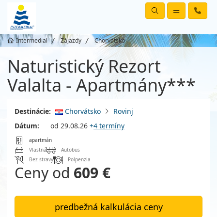
Intermedial
Zájazdy
Chorvátsko
Naturistický Rezort
Valalta - Apartmány***
Destinácie:
Chorvátsko
Rovinj
Dátum:
od 29.08.26
+
4 termíny
apartmán
Vlastná
Autobus
Bez stravy
Polpenzia
Ceny od
609 €
predbežná kalkulácia ceny