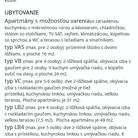
klube.
UBYTOVANIE
Apartmány s možnosťou varenia
so zariadenou
kuchynkou s mikrovlnnou rúrou a kávovarom, chladničkou,
stolom so stoličkami, TV SAT, sejfom, klimatizáciou, kúpeľnou
so sprchou a WC a terasou s ležadlami a slnečníkom.
typ VAS
(max. pre 2 osoby): prízemné štúdio s dvomi
lôžkami, o ploche 16 m2.
typ VB
(max. pre 4 osoby): 2-lôžková spálňa, obývacia izba s
gaučom pre 2 osoby. V kuchyni umývačka riadu, v kúpeľni
sušič na vlasy, o ploche 24 m2.
typ VC
(max. pre 5-6 osôb): dve 2-lôžkové spálne, obývacia
izba s rozkladacím gaučom (možná je tiež
prístelka), kuchynskou linkou, umývačkou riadu, veľkou
terasou. Plocha apartmánu je 31 m2.
typ LB2
(max. pre 4 osoby): 2-lôžková spálňa, obývacia izba
s rozkladacím gaučom, kuchynskou linkou, umývačkou riadu,
veľkou terasou (7,5 m2). Plocha apartmánu je 49 m2.
typ LB4
(max. pre 5 osôb): dve 2-lôžkové spálne, obývacia
izba s prístelkou, kuchynskou linkou s umývačkou riadu. K