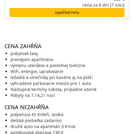
cena za 8 dní (7 nocí)
vypočítať cenu
19.09. - 26.09.26
sobota - sobota
vlastná
vlastná
609 €
cena za 8 dní (7 nocí)
CENA ZAHŔŇA
vypočítať cenu
pobytové taxy
prenájom apartmánu
výmenu uterákov a posteľnej bielizne
WiFi, energie, upratovanie
ležadlá a slnečníky pri bazéne aj na pláži
vyhradené parkovacie miesto pre 1 auto
Nástupné termíny sobota, prípadne utorok
Pobyty na 7,14,21 nocí
CENA NEZAHŔŇA
polpenzia 42 €/deň, osoba
detská postieľka zadarmo
druhé auto na apartmán 3 €/noc
autobusová doprava 130 €