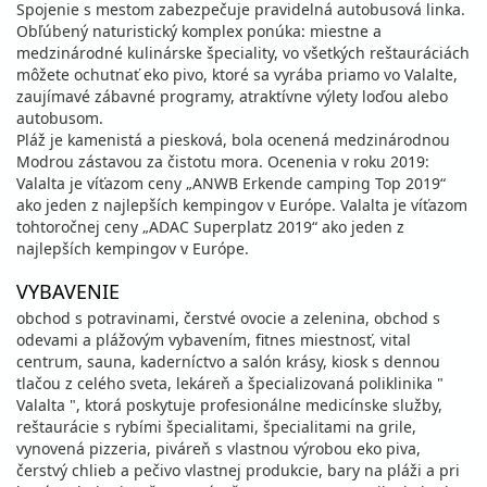
Spojenie s mestom zabezpečuje pravidelná autobusová linka.
Obľúbený naturistický komplex ponúka: miestne a
medzinárodné kulinárske špeciality, vo všetkých reštauráciách
môžete ochutnať eko pivo, ktoré sa vyrába priamo vo Valalte,
zaujímavé zábavné programy, atraktívne výlety loďou alebo
autobusom.
Pláž je kamenistá a piesková, bola ocenená medzinárodnou
Modrou zástavou za čistotu mora. Ocenenia v roku 2019:
Valalta je víťazom ceny „ANWB Erkende camping Top 2019“
ako jeden z najlepších kempingov v Európe. Valalta je víťazom
tohtoročnej ceny „ADAC Superplatz 2019“ ako jeden z
najlepších kempingov v Európe.
VYBAVENIE
obchod s potravinami, čerstvé ovocie a zelenina, obchod s
odevami a plážovým vybavením, fitnes miestnosť, vital
centrum, sauna, kaderníctvo a salón krásy, kiosk s dennou
tlačou z celého sveta, lekáreň a špecializovaná poliklinika "
Valalta ", ktorá poskytuje profesionálne medicínske služby,
reštaurácie s rybími špecialitami, špecialitami na grile,
vynovená pizzeria, piváreň s vlastnou výrobou eko piva,
čerstvý chlieb a pečivo vlastnej produkcie, bary na pláži a pri