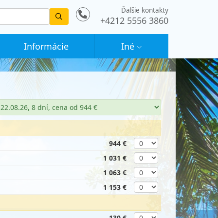
Ďalšie kontakty
Vyhledat
+4212 5556 3860
Informácie
Iné
944 €
1 031 €
1 063 €
1 153 €
130 €