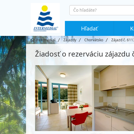
co
hledáte
Hľadať
K
Intermedial
Zájazdy
Chorvátsko
Zájazd č. 611
Žiadosť o rezerváciu zájazdu 