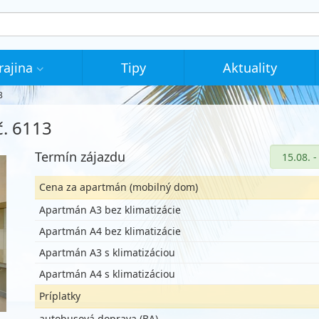
rajina
Tipy
Aktuality
3
č. 6113
Termín zájazdu
Cena za apartmán (mobilný dom)
Apartmán A3 bez klimatizácie
Apartmán A4 bez klimatizácie
Apartmán A3 s klimatizáciou
Apartmán A4 s klimatizáciou
Príplatky
autobusová doprava (BA)