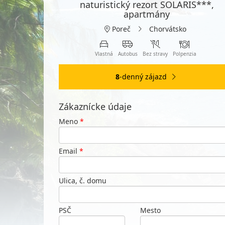
naturistický rezort SOLARIS***,
apartmány
Poreč
Chorvátsko
Vlastná
Autobus
Bez stravy
Polpenzia
8
-denný zájazd
Zákaznícke údaje
Meno
*
Email
*
Ulica, č. domu
PSČ
Mesto