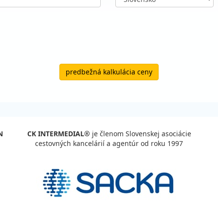
predbežná kalkulácia ceny
N
CK INTERMEDIAL®
je členom Slovenskej asociácie
cestovných kancelárií a agentúr od roku 1997