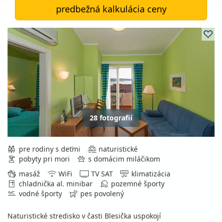
predbežná kalkulácia ceny
28 fotografií
pre rodiny s deťmi
naturistické
pobyty pri mori
s domácim miláčikom
masáž
WiFi
TV SAT
klimatizácia
chladnička al. minibar
pozemné športy
vodné športy
pes povolený
Naturistické stredisko v časti Blesička uspokojí