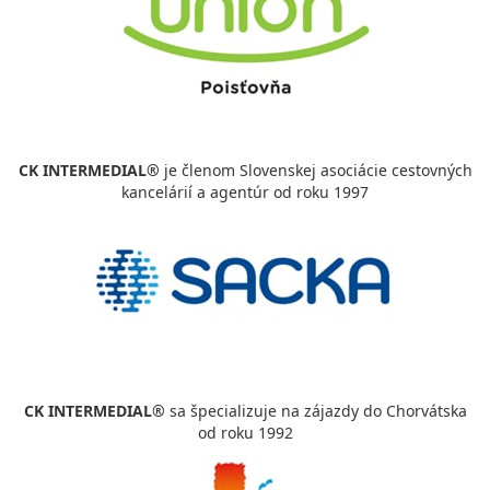
cena za 11 dní (10 nocí)
vypočítať cenu
12.09. - 19.09.26
sobota - sobota
vlastná
vlastná
446 €
Zľava
594 €
25%
cena za 8 dní (7 nocí)
vypočítať cenu
CK INTERMEDIAL®
je členom Slovenskej asociácie cestovných
kancelárií a agentúr od roku 1997
CK INTERMEDIAL®
sa špecializuje na zájazdy do Chorvátska
od roku 1992