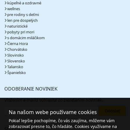
kúpeľné a ozdravné
wellnes
pre rodiny s deťmi
len pre dospelých
naturistické
pobyty pri mori
s domácim miláčikom
Čierna Hora
Chorvátsko
Slovinsko
Slovensko
Taliansko
Španielsko
ODOBERANIE NOVINIEK
Vložením e-mailu súhlasíte zo zasielaním noviniek.
Na našom webe používame cookies
Pokiaľ lepšie pochopíme, čo vás zaujíma, môžeme vám
zobrazovať presne to, čo hľadáte. Cookies využívame na
SLEDUJTE NÁS