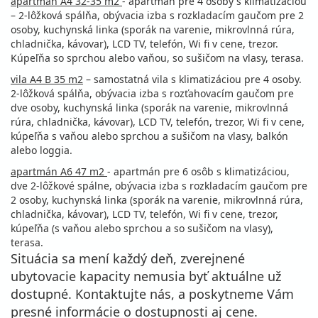
apartmán A4 32-35 m2
- apartmán pre 4 osoby s klimatizáciou
– 2-lôžková spálňa, obývacia izba s rozkladacím gaučom pre 2
osoby, kuchynská linka (sporák na varenie, mikrovlnná rúra,
chladnička, kávovar), LCD TV, telefón, Wi fi v cene, trezor.
Kúpeľňa so sprchou alebo vaňou, so sušičom na vlasy, terasa.
vila A4 B 35 m2
– samostatná vila s klimatizáciou pre 4 osoby.
2-lôžková spálňa, obývacia izba s rozťahovacím gaučom pre
dve osoby, kuchynská linka (sporák na varenie, mikrovlnná
rúra, chladnička, kávovar), LCD TV, telefón, trezor, Wi fi v cene,
kúpeľňa s vaňou alebo sprchou a sušičom na vlasy, balkón
alebo loggia.
apartmán A6 47 m2
- apartmán pre 6 osôb s klimatizáciou,
dve 2-lôžkové spálne, obývacia izba s rozkladacím gaučom pre
2 osoby, kuchynská linka (sporák na varenie, mikrovlnná rúra,
chladnička, kávovar), LCD TV, telefón, Wi fi v cene, trezor,
kúpeľňa (s vaňou alebo sprchou a so sušičom na vlasy),
terasa.
Situácia sa mení každý deň, zverejnené
ubytovacie kapacity nemusia byť aktuálne už
dostupné. Kontaktujte nás, a poskytneme Vám
presné informácie o dostupnosti aj cene.