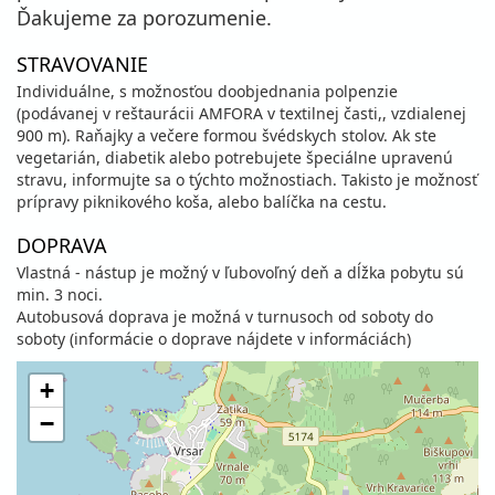
Ďakujeme za porozumenie.
STRAVOVANIE
Individuálne, s možnosťou doobjednania polpenzie
(podávanej v reštaurácii AMFORA v textilnej časti,, vzdialenej
900 m). Raňajky a večere formou švédskych stolov. Ak ste
vegetarián, diabetik alebo potrebujete špeciálne upravenú
stravu, informujte sa o týchto možnostiach. Takisto je možnosť
prípravy piknikového koša, alebo balíčka na cestu.
DOPRAVA
Vlastná - nástup je možný v ľubovoľný deň a dĺžka pobytu sú
min. 3 noci.
Autobusová doprava je možná v turnusoch od soboty do
soboty (informácie o doprave nájdete v informáciách)
+
−