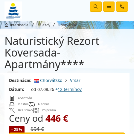
Intermedial
Zájazdy
Chorvátsko
Naturistický Rezort
Koversada-
Apartmány****
Destinácie:
Chorvátsko
Vrsar
Dátum:
od 07.08.26
+
12 termínov
apartmán
Vlastná
Autobus
Bez stravy
Polpenzia
Ceny od
446 €
594 €
- 25%