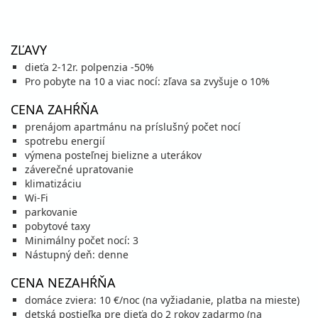
cena za 8 dní (7 nocí)
vypočítať cenu
21.08. - 31.08.26
piatok - pondelok
ZĽAVY
vlastná
vlastná
dieťa 2-12r. polpenzia -50%
1 244 €
Zľava
1 913 €
35%
Pro pobyte na 10 a viac nocí: zľava sa zvyšuje o 10%
cena za 11 dní (10 nocí)
vypočítať cenu
CENA ZAHŔŇA
prenájom apartmánu na príslušný počet nocí
22.08. - 29.08.26
sobota - sobota
spotrebu energií
vlastná
vlastná
výmena posteľnej bielizne a uterákov
999 €
Zľava
1 331 €
25%
záverečné upratovanie
cena za 8 dní (7 nocí)
klimatizáciu
vypočítať cenu
Wi-Fi
parkovanie
28.08. - 07.09.26
piatok - pondelok
pobytové taxy
vlastná
vlastná
Minimálny počet nocí: 3
1 044 €
Zľava
1 606 €
35%
Nástupný deň: denne
cena za 11 dní (10 nocí)
vypočítať cenu
CENA NEZAHŔŇA
domáce zviera: 10 €/noc (na vyžiadanie, platba na mieste)
29.08. - 05.09.26
sobota - sobota
detská postieľka pre dieťa do 2 rokov zadarmo (na
vlastná
vlastná