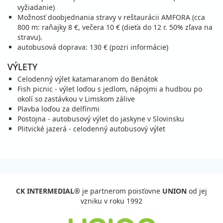
vyžiadanie)
850 €
Zľava
1 133 €
25%
Možnosť doobjednania stravy v reštaurácii AMFORA (cca
cena za 8 dní (7 nocí)
800 m: raňajky 8 €, večera 10 € (dieťa do 12 r. 50% zľava na
vypočítať cenu
stravu).
autobusová doprava: 130 € (pozri informácie)
september 2026
VÝLETY
04.09. - 14.09.26
piatok - pondelok
Celodenný výlet katamaranom do Benátok
vlastná
vlastná
Fish picnic - výlet loďou s jedlom, nápojmi a hudbou po
842 €
Zľava
1 294 €
35%
okolí so zastávkou v Limskom zálive
cena za 11 dní (10 nocí)
Plavba loďou za delfínmi
vypočítať cenu
Postojna - autobusový výlet do jaskyne v Slovinsku
Plitvické jazerá - celodenný autobusový výlet
05.09. - 12.09.26
sobota - sobota
vlastná
vlastná
698 €
Zľava
930 €
25%
cena za 8 dní (7 nocí)
vypočítať cenu
CK INTERMEDIAL®
je partnerom poisťovne
UNION
od jej
10.09. - 20.09.26
štvrtok - nedeľa
vzniku v roku 1992
vlastná
vlastná
604 €
Zľava
929 €
35%