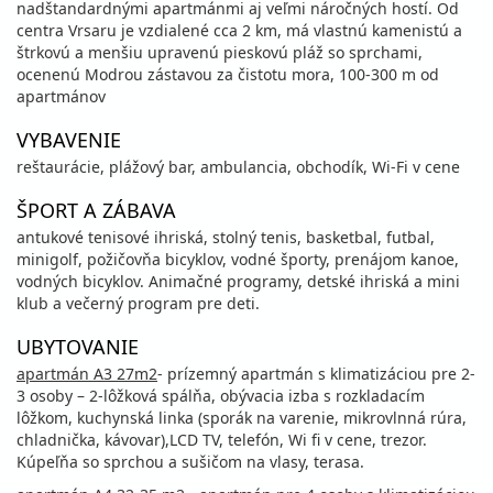
nadštandardnými apartmánmi aj veľmi náročných hostí. Od
centra Vrsaru je vzdialené cca 2 km, má vlastnú kamenistú a
štrkovú a menšiu upravenú pieskovú pláž so sprchami,
ocenenú Modrou zástavou za čistotu mora, 100-300 m od
apartmánov
VYBAVENIE
reštaurácie, plážový bar, ambulancia, obchodík, Wi-Fi v cene
ŠPORT A ZÁBAVA
antukové tenisové ihriská, stolný tenis, basketbal, futbal,
minigolf, požičovňa bicyklov, vodné športy, prenájom kanoe,
vodných bicyklov. Animačné programy, detské ihriská a mini
klub a večerný program pre deti.
UBYTOVANIE
apartmán A3 27m2
- prízemný apartmán s klimatizáciou pre 2-
3 osoby – 2-lôžková spálňa, obývacia izba s rozkladacím
lôžkom, kuchynská linka (sporák na varenie, mikrovlnná rúra,
chladnička, kávovar),LCD TV, telefón, Wi fi v cene, trezor.
Kúpeľňa so sprchou a sušičom na vlasy, terasa.