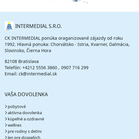
O
INTERMEDIAL S.R.O.
NÁS
CK INTERMEDIAL ponúka oraganizované zájazdy od roku
1992. Hlavná ponuka: Chorvátsko - Istria, Kvarner, Dalmácia,
Slovinsko, Čierna Hora
82108 Bratislava
Telefón:
+4212 5556 3860
0907 716 299
Email: ck@intermedial.sk
VAŠA DOVOLENKA
pobytové
aktívna dovolenka
kúpeľné a ozdravné
wellnes
pre rodiny s deťmi
len pre dospelých