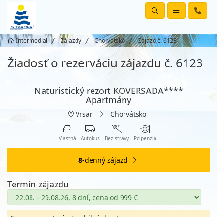
Intermedial
Zájazdy
Chorvátsko
Zájazd č. 6123
Žiadosť o rezerváciu zájazdu č. 6123
Naturistický rezort KOVERSADA****
Apartmány
Vrsar
Chorvátsko
Vlastná
Autobus
Bez stravy
Polpenzia
8
-denný zájazd
Termín zájazdu