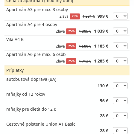
Cena za apartmán (mobilný dom)
Apartmán A3 pre max. 3 osoby
999 €
Zľava
1 331 €
25%
Apartmán A4 pre 4 osoby
1 039 €
Zľava
1 385 €
25%
Vila A4 B
1 185 €
Zľava
1 580 €
25%
Apartmán A6 pre max. 6 osôb
1 285 €
Zľava
1 713 €
25%
Príplatky
autobusová doprava (BA)
130 €
raňajky od 12 rokov
56 €
raňajky pre dieťa do 12 r.
28 €
Cestovné poistenie Union A1 Basic
28 €