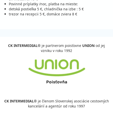
Povinné príplatky /noc, platba na mieste:
26.09. - 03.10.26
sobota - sobota
detská postieľka 5 €, chladnička na izbe : 5 €
raňajky
vlastná
trezor na recepcii 5 €, domáce zviera 8 €
207 €
Zľava
217 €
5%
cena za 8 dní (7 nocí)
vypočítať cenu
október 2026
CK INTERMEDIAL®
je partnerom poisťovne
UNION
od jej
vzniku v roku 1992
03.10. - 10.10.26
sobota - sobota
raňajky
vlastná
207 €
Zľava
217 €
5%
cena za 8 dní (7 nocí)
vypočítať cenu
CK INTERMEDIAL®
je členom Slovenskej asociácie cestovných
kancelárií a agentúr od roku 1997