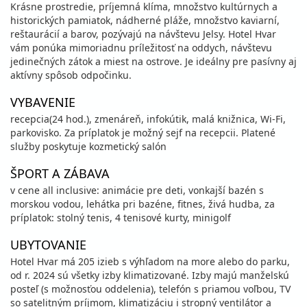
Krásne prostredie, príjemná klíma, množstvo kultúrnych a
historických pamiatok, nádherné pláže, množstvo kaviarní,
reštaurácií a barov, pozývajú na návštevu Jelsy. Hotel Hvar
vám ponúka mimoriadnu príležitosť na oddych, návštevu
jedinečných zátok a miest na ostrove. Je ideálny pre pasívny aj
aktívny spôsob odpočinku.
VYBAVENIE
recepcia(24 hod.), zmenáreň, infokútik, malá knižnica, Wi-Fi,
parkovisko. Za príplatok je možný sejf na recepcii. Platené
služby poskytuje kozmetický salón
ŠPORT A ZÁBAVA
v cene all inclusive: animácie pre deti, vonkajší bazén s
morskou vodou, lehátka pri bazéne, fitnes, živá hudba, za
príplatok: stolný tenis, 4 tenisové kurty, minigolf
UBYTOVANIE
Hotel Hvar má 205 izieb s výhľadom na more alebo do parku,
od r. 2024 sú všetky izby klimatizované. Izby majú manželskú
posteľ (s možnosťou oddelenia), telefón s priamou voľbou, TV
so satelitným príjmom, klimatizáciu i stropný ventilátor a