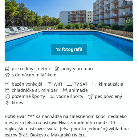
18 fotografií
pre rodiny s deťmi
pobyty pri mori
s domácim miláčikom
bazén vonkajší
WiFi
TV SAT
klimatizácia
chladnička al. minibar
animácie
pozemné športy
vodné športy
pes povolený
fitnes
Hotel Hvar *** sa nachádza na zalesnenom kopci neďaleko
mestečka Jelsa na ostrove Hvar, zaradeného medzi 10
najkrajších ostrovov sveta. Jelsa ponúka jedinečný výhľad na
ostrov Brač, Biokovo a Makarskú riviéru.