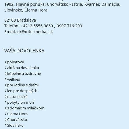
1992. Hlavná ponuka: Chorvátsko - Istria, Kvarner, Dalmácia,
Slovinsko, Čierna Hora
82108 Bratislava
Telefón:
+4212 5556 3860
0907 716 299
Email: ck@intermedial.sk
VAŠA DOVOLENKA
pobytové
aktívna dovolenka
kúpeľné a ozdravné
wellnes
pre rodiny s deťmi
len pre dospelých
naturistické
pobyty pri mori
s domácim miláčikom
Čierna Hora
Chorvátsko
Slovinsko