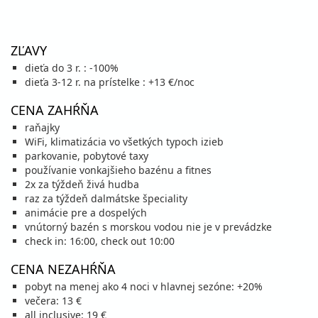
cena za 8 dní (7 nocí)
vypočítať cenu
ZĽAVY
september 2026
dieťa do 3 r. : -100%
05.09. - 12.09.26
dieťa 3-12 r. na prístelke : +13 €/noc
sobota - sobota
raňajky
vlastná
CENA ZAHŔŇA
305 €
Zľava
321 €
5%
cena za 8 dní (7 nocí)
raňajky
WiFi, klimatizácia vo všetkých typoch izieb
vypočítať cenu
parkovanie, pobytové taxy
12.09. - 19.09.26
sobota - sobota
používanie vonkajšieho bazénu a fitnes
raňajky
vlastná
2x za týždeň živá hudba
305 €
Zľava
321 €
raz za týždeň dalmátske špeciality
5%
cena za 8 dní (7 nocí)
animácie pre a dospelých
vnútorný bazén s morskou vodou nie je v prevádzke
vypočítať cenu
check in: 16:00, check out 10:00
19.09. - 26.09.26
sobota - sobota
CENA NEZAHŔŇA
raňajky
vlastná
305 €
Zľava
321 €
5%
pobyt na menej ako 4 noci v hlavnej sezóne: +20%
cena za 8 dní (7 nocí)
večera: 13 €
all inclusive: 19 €
vypočítať cenu