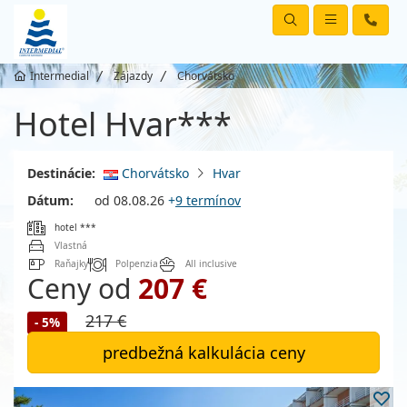
Intermedial
Zájazdy
Chorvátsko
Hotel Hvar***
Destinácie:
Chorvátsko
Hvar
Dátum:
od 08.08.26
+
9 termínov
hotel ***
Vlastná
Raňajky
Polpenzia
All inclusive
Ceny od
207 €
217 €
- 5%
predbežná kalkulácia ceny