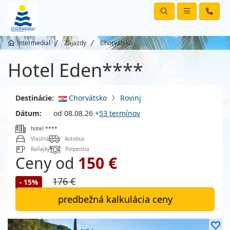
Intermedial
Zájazdy
Chorvátsko
Hotel Eden****
Destinácie:
Chorvátsko
Rovinj
Dátum:
od 08.08.26
+
53 termínov
hotel ****
Vlastná
Autobus
Raňajky
Polpenzia
Ceny od
150 €
176 €
- 15%
predbežná kalkulácia ceny