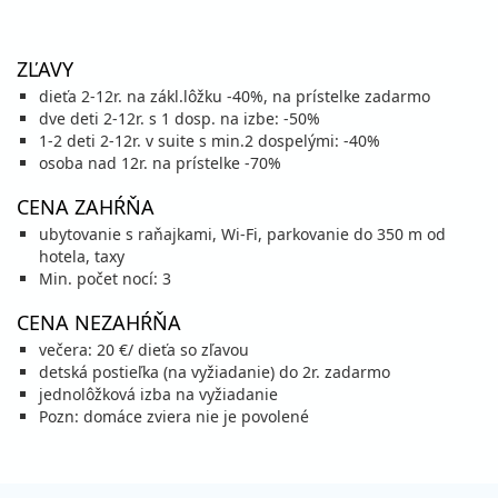
vypočítať cenu
15.08. - 18.08.26
sobota - utorok
ZĽAVY
raňajky
vlastná
dieťa 2-12r. na zákl.lôžku -40%, na prístelke zadarmo
401 €
dve deti 2-12r. s 1 dosp. na izbe: -50%
cena za 4 dni (3 noci)
1-2 deti 2-12r. v suite s min.2 dospelými: -40%
vypočítať cenu
osoba nad 12r. na prístelke -70%
15.08. - 22.08.26
sobota - sobota
CENA ZAHŔŇA
raňajky
vlastná
ubytovanie s raňajkami, Wi-Fi, parkovanie do 350 m od
935 €
hotela, taxy
cena za 8 dní (7 nocí)
Min. počet nocí: 3
vypočítať cenu
CENA NEZAHŔŇA
15.08. - 23.08.26
sobota - nedeľa
večera: 20 €/ dieťa so zľavou
raňajky
vlastná
detská postieľka (na vyžiadanie) do 2r. zadarmo
1 068 €
jednolôžková izba na vyžiadanie
cena za 9 dní (8 nocí)
Pozn: domáce zviera nie je povolené
vypočítať cenu
18.08. - 21.08.26
utorok - piatok
raňajky
vlastná