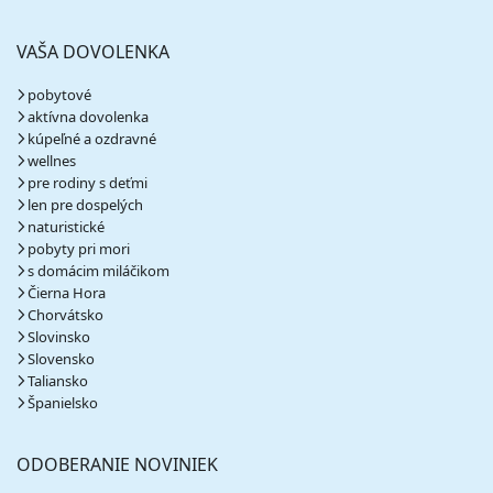
vypočítať cenu
30.08. - 02.09.26
nedeľa - streda
VAŠA DOVOLENKA
raňajky
vlastná
351 €
Zľava
390 €
10%
pobytové
cena za 4 dni (3 noci)
aktívna dovolenka
kúpeľné a ozdravné
vypočítať cenu
wellnes
pre rodiny s deťmi
september 2026
len pre dospelých
naturistické
02.09. - 05.09.26
streda - sobota
pobyty pri mori
raňajky
vlastná
s domácim miláčikom
390 €
Čierna Hora
cena za 4 dni (3 noci)
Chorvátsko
vypočítať cenu
Slovinsko
Slovensko
05.09. - 08.09.26
sobota - utorok
Taliansko
raňajky
vlastná
Španielsko
321 €
cena za 4 dni (3 noci)
ODOBERANIE NOVINIEK
vypočítať cenu