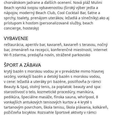
chorvátskom Jadrane a ďalších ocenení. Nová pláž Mulini
Beach vyniká svojou vybavenosťou (široký výber jedla a
nápojov, moderný Beach Club, Cool Cocktail Bar, šatne a
sprchy, toalety, prenájom uterákov, ležadlá a slnečníky) ako aj
prístupom k hosťom (personalizované služby, beach
concierge, hostesky)
VYBAVENIE
reštaurácia, aperitív bar, kaviareň, kaviareň s terasou, nočný
bar, zmenáreň na recepcii, konferenčné miestnosti, internet
Wi-fi zdarma, predajňa novín, strážené parkovisko
ŠPORT A ZÁBAVA
krytý bazén s morskou vodou je v prevádzke mimo hlavnej
sezóny, vonkajší bazén a detský bazén s morskou vodou,
v cene: ležadlá a uteráky pri bazéne, posilňovňa (v rámci
Beauty & Spa), stolný tenis, za poplatok: beauty and spa:
starostlivosť o telo, kozmetické procedúry, manikúra,
pedikúra, špeciálne masáže, fínska sauna, whirlpool, 8
vonkajších antukových tenisových kurtov a 4 kryté s
tartanovým povrchom, škola tenisu, škola plávania, kolkáreň,
požičovňa bicyklov. Rozsiahle športové aktivity v rámci