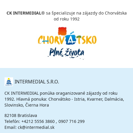
24.08. - 27.08.26
pondelok - štvrtok
raňajky
vlastná
CK INTERMEDIAL®
sa špecializuje na zájazdy do Chorvátska
378 €
Zľava
390 €
3%
od roku 1992
cena za 4 dni (3 noci)
vypočítať cenu
27.08. - 30.08.26
štvrtok - nedeľa
raňajky
vlastná
351 €
Zľava
390 €
10%
cena za 4 dni (3 noci)
vypočítať cenu
29.08. - 05.09.26
sobota - sobota
O
raňajky
vlastná
INTERMEDIAL S.R.O.
NÁS
863 €
Zľava
909 €
5%
cena za 8 dní (7 nocí)
CK INTERMEDIAL ponúka oraganizované zájazdy od roku
1992. Hlavná ponuka: Chorvátsko - Istria, Kvarner, Dalmácia,
vypočítať cenu
Slovinsko, Čierna Hora
29.08. - 06.09.26
sobota - nedeľa
82108 Bratislava
raňajky
vlastná
Telefón:
+4212 5556 3860
0907 716 299
935 €
Zľava
1 038 €
10%
Email: ck@intermedial.sk
cena za 9 dní (8 nocí)