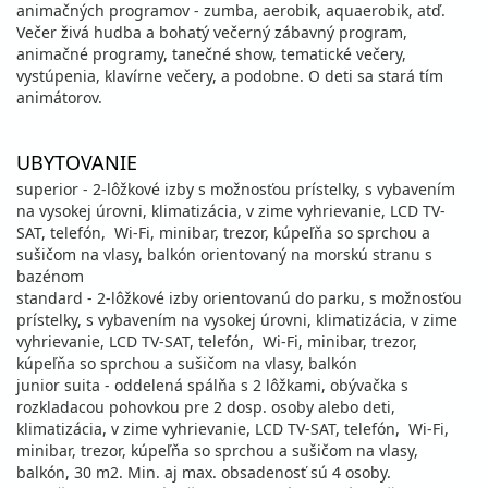
animačných programov - zumba, aerobik, aquaerobik, atď.
Večer živá hudba a bohatý večerný zábavný program,
animačné programy, tanečné show, tematické večery,
vystúpenia, klavírne večery, a podobne. O deti sa stará tím
animátorov.
UBYTOVANIE
superior - 2-lôžkové izby s možnosťou prístelky, s vybavením
na vysokej úrovni, klimatizácia, v zime vyhrievanie, LCD TV-
SAT, telefón, Wi-Fi, minibar, trezor, kúpeľňa so sprchou a
sušičom na vlasy, balkón orientovaný na morskú stranu s
bazénom
standard - 2-lôžkové izby orientovanú do parku, s možnosťou
prístelky, s vybavením na vysokej úrovni, klimatizácia, v zime
vyhrievanie, LCD TV-SAT, telefón, Wi-Fi, minibar, trezor,
kúpeľňa so sprchou a sušičom na vlasy, balkón
junior suita - oddelená spálňa s 2 lôžkami, obývačka s
rozkladacou pohovkou pre 2 dosp. osoby alebo deti,
klimatizácia, v zime vyhrievanie, LCD TV-SAT, telefón, Wi-Fi,
minibar, trezor, kúpeľňa so sprchou a sušičom na vlasy,
balkón, 30 m2. Min. aj max. obsadenosť sú 4 osoby.