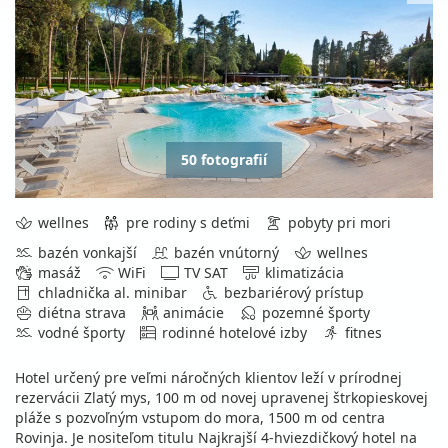
50 fotografií
wellnes
pre rodiny s deťmi
pobyty pri mori
bazén vonkajší
bazén vnútorný
wellnes
masáž
WiFi
TV SAT
klimatizácia
chladnička al. minibar
bezbariérový prístup
diétna strava
animácie
pozemné športy
vodné športy
rodinné hotelové izby
fitnes
Hotel určený pre veľmi náročných klientov leží v prírodnej
rezervácii Zlatý mys, 100 m od novej upravenej štrkopieskovej
pláže s pozvoľným vstupom do mora, 1500 m od centra
Rovinja. Je nositeľom titulu Najkrajší 4-hviezdičkový hotel na