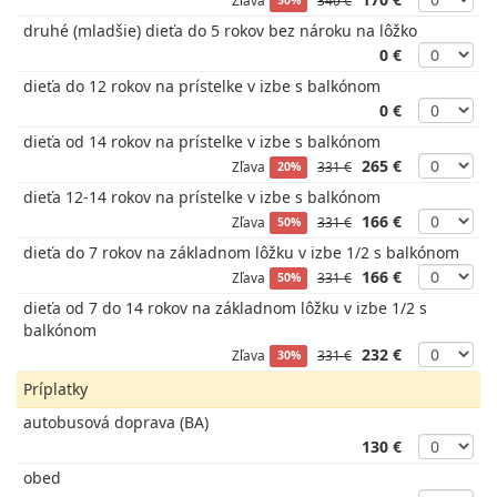
50%
druhé (mladšie) dieťa do 5 rokov bez nároku na lôžko
0 €
dieťa do 12 rokov na prístelke v izbe s balkónom
0 €
dieťa od 14 rokov na prístelke v izbe s balkónom
265 €
Zľava
331 €
20%
dieťa 12-14 rokov na prístelke v izbe s balkónom
166 €
Zľava
331 €
50%
dieťa do 7 rokov na základnom lôžku v izbe 1/2 s balkónom
166 €
Zľava
331 €
50%
dieťa od 7 do 14 rokov na základnom lôžku v izbe 1/2 s
balkónom
232 €
Zľava
331 €
30%
Príplatky
autobusová doprava (BA)
130 €
obed