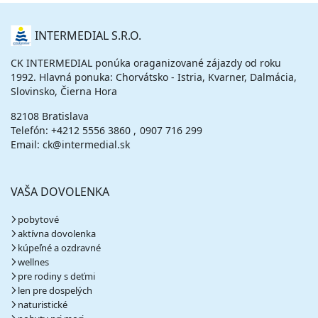
O
INTERMEDIAL S.R.O.
NÁS
CK INTERMEDIAL ponúka oraganizované zájazdy od roku
1992. Hlavná ponuka: Chorvátsko - Istria, Kvarner, Dalmácia,
Slovinsko, Čierna Hora
82108 Bratislava
Telefón:
+4212 5556 3860
0907 716 299
Email: ck@intermedial.sk
VAŠA DOVOLENKA
pobytové
aktívna dovolenka
kúpeľné a ozdravné
wellnes
pre rodiny s deťmi
len pre dospelých
naturistické