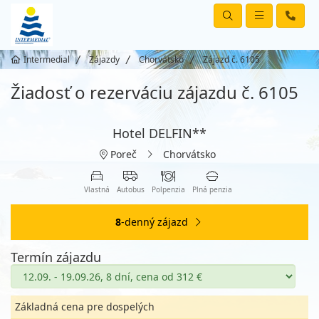
Intermedial
Zájazdy
Chorvátsko
Zájazd č. 6105
Žiadosť o rezerváciu zájazdu č. 6105
Hotel DELFIN**
Poreč
Chorvátsko
Vlastná
Autobus
Polpenzia
Plná penzia
8
-denný zájazd
Termín zájazdu
Základná cena pre dospelých