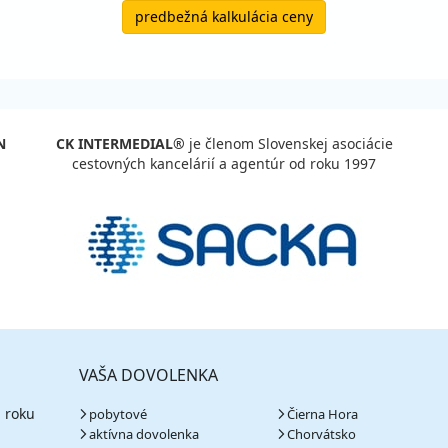
predbežná kalkulácia ceny
N
CK INTERMEDIAL®
je členom Slovenskej asociácie
cestovných kancelárií a agentúr od roku 1997
VAŠA DOVOLENKA
 roku
pobytové
Čierna Hora
aktívna dovolenka
Chorvátsko