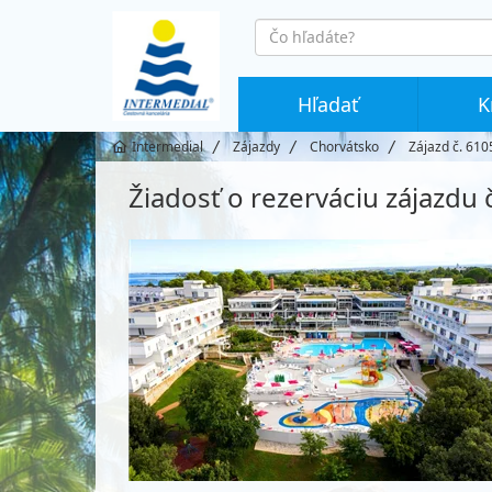
co
hledáte
Hľadať
K
Intermedial
Zájazdy
Chorvátsko
Zájazd č. 610
Žiadosť o rezerváciu zájazdu 