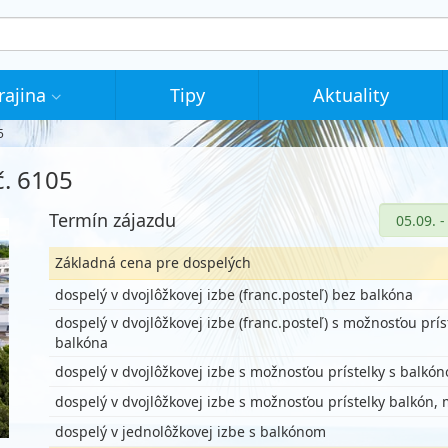
rajina
Tipy
Aktuality
5
č. 6105
Termín zájazdu
Základná cena pre dospelých
dospelý v dvojlôžkovej izbe (franc.posteľ) bez balkóna
dospelý v dvojlôžkovej izbe (franc.posteľ) s možnosťou prís
balkóna
dospelý v dvojlôžkovej izbe s možnosťou prístelky s balkó
dospelý v dvojlôžkovej izbe s možnosťou prístelky balkón,
dospelý v jednolôžkovej izbe s balkónom