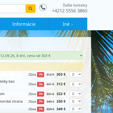
Ďalšie kontakty
Vyhledat
+4212 5556 3860
Informácie
Iné
303 €
Zľava
312 €
3%
telky bez
312 €
Zľava
321 €
3%
nom
322 €
Zľava
331 €
3%
 morská strana
330 €
Zľava
340 €
3%
349 €
Zľava
359 €
3%