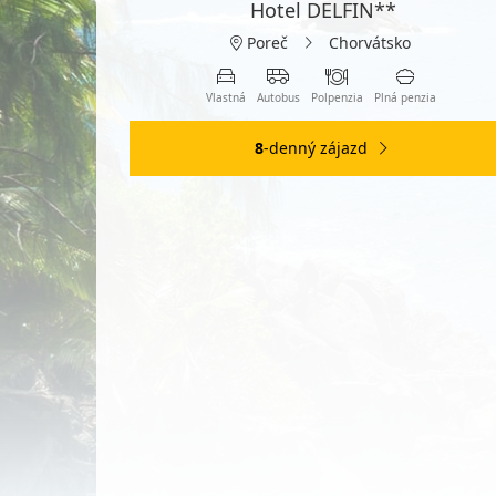
Hotel DELFIN**
Poreč
Chorvátsko
Vlastná
Autobus
Polpenzia
Plná penzia
8
-denný zájazd