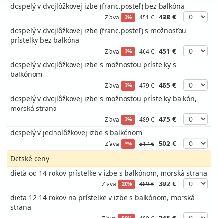
dospelý v dvojlôžkovej izbe (franc.posteľ) bez balkóna
438 €
Zľava
451 €
3%
dospelý v dvojlôžkovej izbe (franc.posteľ) s možnosťou
prístelky bez balkóna
451 €
Zľava
464 €
3%
dospelý v dvojlôžkovej izbe s možnosťou prístelky s
balkónom
465 €
Zľava
479 €
3%
dospelý v dvojlôžkovej izbe s možnosťou prístelky balkón,
morská strana
475 €
Zľava
489 €
3%
dospelý v jednolôžkovej izbe s balkónom
502 €
Zľava
517 €
3%
Detské ceny
dieťa od 14 rokov prístelke v izbe s balkónom, morská strana
392 €
Zľava
489 €
20%
dieťa 12-14 rokov na prístelke v izbe s balkónom, morská
strana
245 €
Zľava
489 €