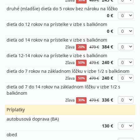
50%
druhé (mladšie) dieťa do 5 rokov bez nároku na lôžko
0 €
dieťa do 12 rokov na prístelke v izbe s balkónom
0 €
dieťa od 14 rokov na prístelke v izbe s balkónom
384 €
Zľava
479 €
20%
dieťa 12-14 rokov na prístelke v izbe s balkónom
240 €
Zľava
479 €
50%
dieťa do 7 rokov na základnom lôžku v izbe 1/2 s balkónom
240 €
Zľava
479 €
50%
dieťa od 7 do 14 rokov na základnom lôžku v izbe 1/2 s
balkónom
336 €
Zľava
479 €
30%
Príplatky
autobusová doprava (BA)
130 €
obed