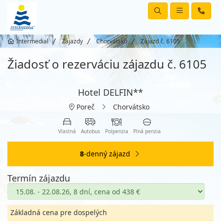
Intermedial
Zájazdy
Chorvátsko
Zájazd č. 6105
Žiadosť o rezerváciu zájazdu č. 6105
Hotel DELFIN**
Poreč
Chorvátsko
Vlastná
Autobus
Polpenzia
Plná penzia
8
-denný zájazd
Termín zájazdu
Základná cena pre dospelých