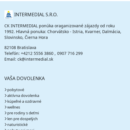
O
INTERMEDIAL S.R.O.
NÁS
CK INTERMEDIAL ponúka oraganizované zájazdy od roku
1992. Hlavná ponuka: Chorvátsko - Istria, Kvarner, Dalmácia,
Slovinsko, Čierna Hora
82108 Bratislava
Telefón:
+4212 5556 3860
0907 716 299
Email: ck@intermedial.sk
VAŠA DOVOLENKA
pobytové
aktívna dovolenka
kúpeľné a ozdravné
wellnes
pre rodiny s deťmi
len pre dospelých
naturistické