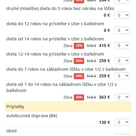
50%
druhé (mladšie) dieťa do 5 rokov bez nároku na lôžko
0 €
dieťa do 12 rokov na prístelke v izbe s balkónom
0 €
dieťa od 14 rokov na prístelke v izbe s balkónom
415 €
Zľava
518 €
20%
dieťa 12-14 rokov na prístelke v izbe s balkónom
259 €
Zľava
518 €
50%
dieťa do 7 rokov na základnom lôžku v izbe 1/2 s balkónom
259 €
Zľava
518 €
50%
dieťa od 7 do 14 rokov na základnom lôžku v izbe 1/2 s
balkónom
363 €
Zľava
518 €
30%
Príplatky
autobusová doprava (BA)
130 €
obed