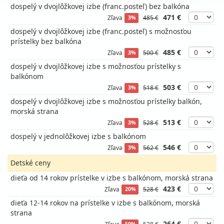
dospelý v dvojlôžkovej izbe (franc.posteľ) bez balkóna
471 €
Zľava
485 €
3%
dospelý v dvojlôžkovej izbe (franc.posteľ) s možnosťou
prístelky bez balkóna
485 €
Zľava
500 €
3%
dospelý v dvojlôžkovej izbe s možnosťou prístelky s
balkónom
503 €
Zľava
518 €
3%
dospelý v dvojlôžkovej izbe s možnosťou prístelky balkón,
morská strana
513 €
Zľava
528 €
3%
dospelý v jednolôžkovej izbe s balkónom
546 €
Zľava
562 €
3%
Detské ceny
dieťa od 14 rokov prístelke v izbe s balkónom, morská strana
423 €
Zľava
528 €
20%
dieťa 12-14 rokov na prístelke v izbe s balkónom, morská
strana
264 €
Zľava
528 €