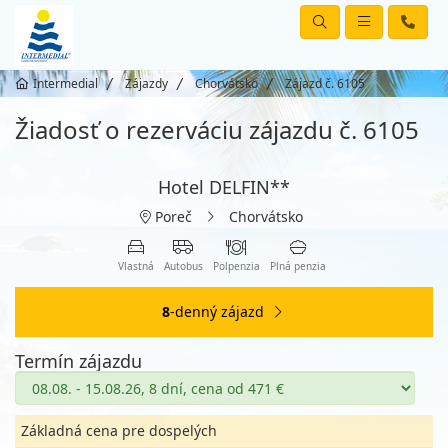
Intermedial
Zájazdy
Chorvátsko
Zájazd č. 6105
Žiadosť o rezerváciu zájazdu č. 6105
Hotel DELFIN**
Poreč
Chorvátsko
Vlastná
Autobus
Polpenzia
Plná penzia
8
-denný zájazd
Termín zájazdu
Základná cena pre dospelých