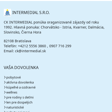
O
INTERMEDIAL S.R.O.
NÁS
CK INTERMEDIAL ponúka oraganizované zájazdy od roku
1992. Hlavná ponuka: Chorvátsko - Istria, Kvarner, Dalmácia,
Slovinsko, Čierna Hora
82108 Bratislava
Telefón:
+4212 5556 3860
0907 716 299
Email: ck@intermedial.sk
VAŠA DOVOLENKA
pobytové
aktívna dovolenka
kúpeľné a ozdravné
wellnes
pre rodiny s deťmi
len pre dospelých
naturistické