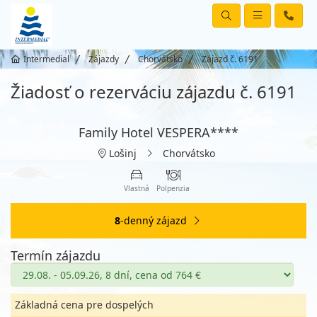
Intermedial
Zájazdy
Chorvátsko
Zájazd č. 6191
Žiadosť o rezerváciu zájazdu č. 6191
Family Hotel VESPERA****
Lošinj
Chorvátsko
Vlastná
Polpenzia
8
-denný zájazd
Termín zájazdu
Základná cena pre dospelých