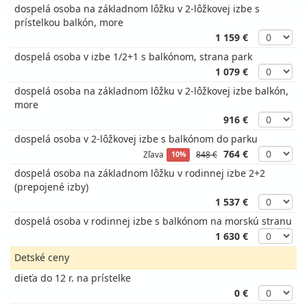
dospelá osoba na základnom lôžku v 2-lôžkovej izbe s
prístelkou balkón, more
1 159 €
dospelá osoba v izbe 1/2+1 s balkónom, strana park
1 079 €
dospelá osoba na základnom lôžku v 2-lôžkovej izbe balkón,
more
916 €
dospelá osoba v 2-lôžkovej izbe s balkónom do parku
764 €
Zľava
848 €
10%
dospelá osoba na základnom lôžku v rodinnej izbe 2+2
(prepojené izby)
1 537 €
dospelá osoba v rodinnej izbe s balkónom na morskú stranu
1 630 €
Detské ceny
dieťa do 12 r. na prístelke
0 €