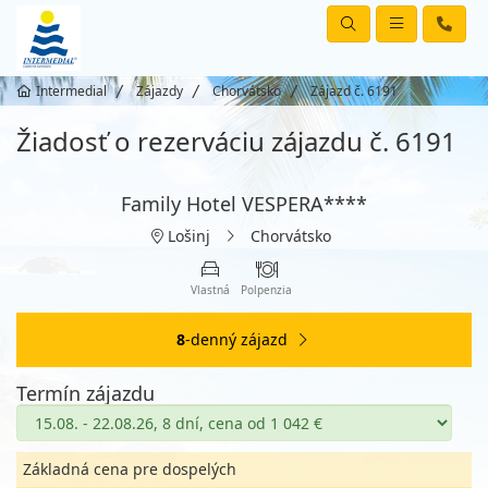
Intermedial
Zájazdy
Chorvátsko
Zájazd č. 6191
Žiadosť o rezerváciu zájazdu č. 6191
Family Hotel VESPERA****
Lošinj
Chorvátsko
Vlastná
Polpenzia
8
-denný zájazd
Termín zájazdu
Základná cena pre dospelých