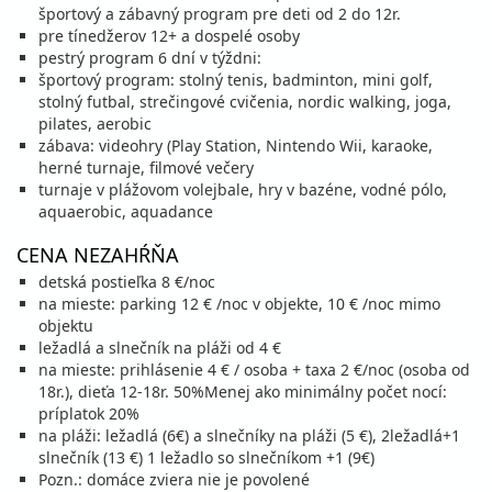
športový a zábavný program pre deti od 2 do 12r.
04.09. - 09.09.26
pre tínedžerov 12+ a dospelé osoby
piatok - streda
pestrý program 6 dní v týždni:
polpenzia s nápojmi
vlastná
športový program: stolný tenis, badminton, mini golf,
465 €
Zľava
547 €
15%
stolný futbal, strečingové cvičenia, nordic walking, joga,
cena za 6 dní (5 nocí)
pilates, aerobic
vypočítať cenu
zábava: videohry (Play Station, Nintendo Wii, karaoke,
herné turnaje, filmové večery
05.09. - 12.09.26
sobota - sobota
turnaje v plážovom volejbale, hry v bazéne, vodné pólo,
polpenzia s nápojmi
vlastná
aquaerobic, aquadance
596 €
Zľava
701 €
15%
cena za 8 dní (7 nocí)
CENA NEZAHŔŇA
vypočítať cenu
detská postieľka 8 €/noc
09.09. - 14.09.26
streda - pondelok
na mieste: parking 12 € /noc v objekte, 10 € /noc mimo
objektu
polpenzia s nápojmi
vlastná
391 €
ležadlá a slnečník na pláži od 4 €
Zľava
459 €
15%
cena za 6 dní (5 nocí)
na mieste: prihlásenie 4 € / osoba + taxa 2 €/noc (osoba od
18r.), dieťa 12-18r. 50%Menej ako minimálny počet nocí:
vypočítať cenu
príplatok 20%
12.09. - 19.09.26
sobota - sobota
na pláži: ležadlá (6€) a slnečníky na pláži (5 €), 2ležadlá+1
slnečník (13 €) 1 ležadlo so slnečníkom +1 (9€)
polpenzia s nápojmi
vlastná
547 €
Pozn.: domáce zviera nie je povolené
Zľava
643 €
15%