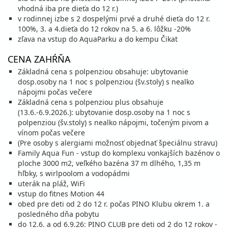
cena za 8 dní (7 nocí)
vhodná iba pre dieťa do 12 r.)
vypočítať cenu
v rodinnej izbe s 2 dospelými prvé a druhé dieťa do 12 r.
100%, 3. a 4.dieťa do 12 rokov na 5. a 6. lôžku -20%
25.08. - 30.08.26
utorok - nedeľa
zľava na vstup do AquaParku a do kempu Čikat
polpenzia s nápojmi
vlastná
634 €
CENA ZAHŔŇA
cena za 6 dní (5 nocí)
Základná cena s polpenziou obsahuje: ubytovanie
vypočítať cenu
dosp.osoby na 1 noc s polpenziou (šv.stoly) s nealko
nápojmi počas večere
29.08. - 05.09.26
sobota - sobota
Základná cena s polpenziou plus obsahuje
polpenzia s nápojmi
vlastná
(13.6.-6.9.2026.): ubytovanie dosp.osoby na 1 noc s
764 €
Zľava
848 €
10%
polpenziou (šv.stoly) s nealko nápojmi, točeným pivom a
cena za 8 dní (7 nocí)
vínom počas večere
vypočítať cenu
(Pre osoby s alergiami možnosť objednať špeciálnu stravu)
Family Aqua Fun - vstup do komplexu vonkajších bazénov o
30.08. - 04.09.26
nedeľa - piatok
ploche 3000 m2, veľkého bazéna 37 m dlhého, 1,35 m
polpenzia s nápojmi
vlastná
hľbky, s wirlpoolom a vodopádmi
588 €
Zľava
606 €
3%
uterák na pláž, WiFi
cena za 6 dní (5 nocí)
vstup do fitnes Motion 44
vypočítať cenu
obed pre deti od 2 do 12 r. počas PINO Klubu okrem 1. a
posledného dňa pobytu
september 2026
do 12.6. a od 6.9.26: PINO CLUB pre deti od 2 do 12 rokov -