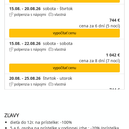
15.08. - 20.08.26
sobota - štvrtok
polpenzia s nápojmi
vlastná
744 €
cena za 6 dní (5 nocí)
vypočítať cenu
15.08. - 22.08.26
sobota - sobota
polpenzia s nápojmi
vlastná
1 042 €
cena za 8 dní (7 nocí)
vypočítať cenu
20.08. - 25.08.26
štvrtok - utorok
polpenzia s nápojmi
vlastná
744 €
cena za 6 dní (5 nocí)
vypočítať cenu
22.08. - 29.08.26
sobota - sobota
ZĽAVY
polpenzia s nápojmi
vlastná
dieťa do 12r. na prístelke: -100%
959 €
5.a 6. osoba na prístelke v rodinnej izbe : -20% (prístelka