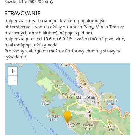
každej izbe (60x200 cm).
STRAVOVANIE
polpenzia s nealkonápojmi k večeri, popoludňajšie
občerstvenie + vodu a džúsy v kluboch Baby, Mini a Teen (v
pracovných dňoch klubov), nápoje s jedlom.
polpenzia plus: od 13.6 do 6.9.26: k večeri točené pivo, víno,
nealkonápoje, džúsy, voda
Pre osoby s alergiami možnosť prípravy vhodnej stravy na
vyžiadanie
+
−