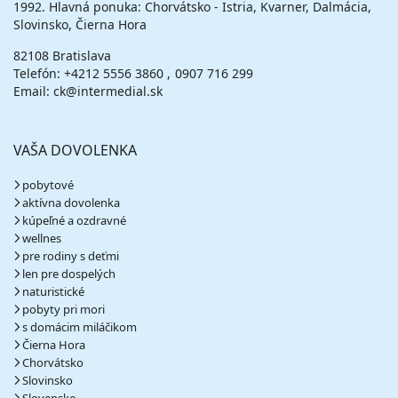
1992. Hlavná ponuka: Chorvátsko - Istria, Kvarner, Dalmácia,
cena za 6 dní (5 nocí)
Slovinsko, Čierna Hora
vypočítať cenu
82108 Bratislava
Telefón:
+4212 5556 3860
0907 716 299
Email: ck@intermedial.sk
VAŠA DOVOLENKA
pobytové
aktívna dovolenka
kúpeľné a ozdravné
wellnes
pre rodiny s deťmi
len pre dospelých
naturistické
pobyty pri mori
s domácim miláčikom
Čierna Hora
Chorvátsko
Slovinsko