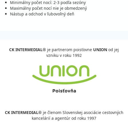
cena za 8 dní (7 nocí)
Minimálny počet nocí: 2-3 podľa sezóny
Maximálny počet nocí nie je obmedzený
vypočítať cenu
Nástup a odchod v ľubovoľný deň
14.09. - 19.09.26
pondelok - sobota
polpenzia s nápojmi
vlastná
391 €
Zľava
459 €
15%
cena za 6 dní (5 nocí)
vypočítať cenu
CK INTERMEDIAL®
je partnerom poisťovne
UNION
od jej
19.09. - 24.09.26
sobota - štvrtok
vzniku v roku 1992
polpenzia s nápojmi
vlastná
391 €
Zľava
459 €
15%
cena za 6 dní (5 nocí)
vypočítať cenu
19.09. - 26.09.26
sobota - sobota
polpenzia s nápojmi
vlastná
515 €
Zľava
643 €
20%
cena za 8 dní (7 nocí)
CK INTERMEDIAL®
je členom Slovenskej asociácie cestovných
vypočítať cenu
kancelárií a agentúr od roku 1997
24.09. - 29.09.26
štvrtok - utorok