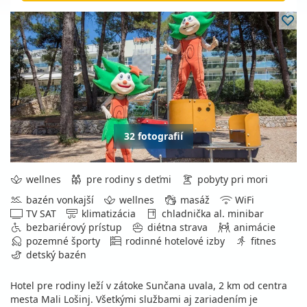
32 fotografií
wellnes
pre rodiny s deťmi
pobyty pri mori
bazén vonkajší
wellnes
masáž
WiFi
TV SAT
klimatizácia
chladnička al. minibar
bezbariérový prístup
diétna strava
animácie
pozemné športy
rodinné hotelové izby
fitnes
detský bazén
Hotel pre rodiny leží v zátoke Sunčana uvala, 2 km od centra
mesta Mali Lošinj. Všetkými službami aj zariadením je