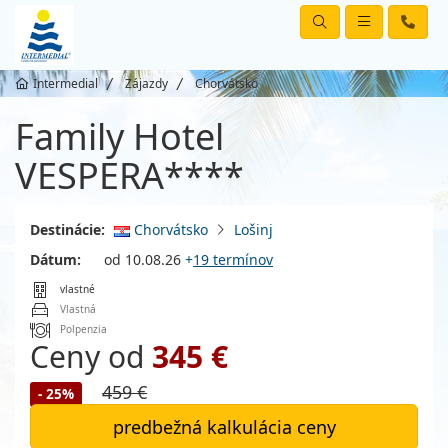
Intermedial
Zájazdy
Chorvátsko
Family Hotel
VESPERA****
Destinácie:
Chorvátsko
Lošinj
Dátum:
od 10.08.26
+
19 termínov
vlastné
Vlastná
Polpenzia
Ceny od
345 €
459 €
- 25%
predbežná kalkulácia ceny