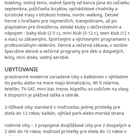
bowling, stolný tenis, vodné športy od konca júna do začiatku
septembra, požičovňa bicyklov, vychádzkové chodníky a
turistické trasy v blízkosti hotela, nordic walking. Detské
herne s hračkami pre najmenších, trampolínami, až po
playstation pre tínedžerov, detské kluby s občerstvením a
nápojom - baby klub (2-5 r.), mini klub (5-12 r.), teen klub (12 r.
a viac) so zábavnými, športovými a výchovnými programami s
profesionálnym vedením. Denná a večerná zábava, v sezóne
špeciálne denné a večerné programy pre deti a dospelých,
kvízy, mini disko, vodný aerobik.
UBYTOVANIE
priestranné moderne zariadené izby s balkónom s výhľadom
do parku alebo na more majú klimatizáciu, Wi fi zdarma,
telefón, TV-SAT, mini bar, trezor, kúpeľňu so sušičom na vlasy,
k dispozícii je plážová taška a uterák.
2-lôžkové izby standard s možnosťou jednej prístelky pre
dieťa do 12 rokov, balkón, výhľad park alebo morská strana
rodinné izby – 2 prepojené dvojlôžkové izby pre 2 dospelých a
2 deti do 16 rokov, možnosť prístelky pre dieťa do 12 rokov v