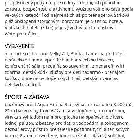
prispôsobený pobytom pre rodiny s deťmi, ich pohodliu,
zdraviu, bezpečnosti a aktívnemu využitiu voľného času podľa
vekových kategórií od najmenších až po teenagerov. Štrková
pláž obklopená storočnými borovicami je 50 m od hotela.
V blízkosti hotela (3 km) je prvý vodný park na ostrove,
Waterpark Čikat.
VYBAVENIE
á la carte reštaurácia Veľký Zal, Borik a Lanterna pri hoteli
neďaleko od mora, aperitív bar, bar s veľkou terasou,
konferenčná sála, predajňa so suvenírmi, zmenáreň, WiFi
zdarma, detský kútik, služby pre deti zadarmo - prenájom
kočíkov, ohrievačov dojčenských fliaš, detských varičov,
detských stoličiek
ŠPORT A ZÁBAVA
bazénový areál Aqua Fun na 3 úrovniach s rozlohou 3 000 m2,
25 m bazén s hydromasážami a vodopádmi, protiprúdom,
vírivka s výhľadom na more, plocha na opaľovanie v tvare
lodnej paluby, 2 bazény pre deti s vodopádmi a toboganom,
bezbariérový prístup pre telesne postihnutých. 8 tenisových
kurtov, 2 z nich osvetlené, tenisová škola, plážový volejbal,