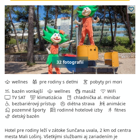
32 fotografií
wellnes
pre rodiny s deťmi
pobyty pri mori
bazén vonkajší
wellnes
masáž
WiFi
TV SAT
klimatizácia
chladnička al. minibar
bezbariérový prístup
diétna strava
animácie
pozemné športy
rodinné hotelové izby
fitnes
detský bazén
Hotel pre rodiny leží v zátoke Sunčana uvala, 2 km od centra
mesta Mali Lošinj. Všetkými službami aj zariadením je