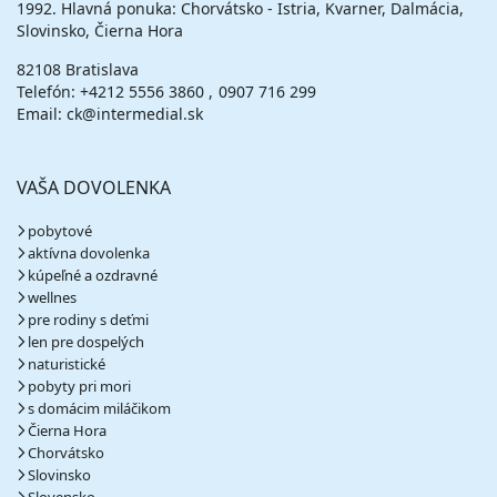
1992. Hlavná ponuka: Chorvátsko - Istria, Kvarner, Dalmácia,
cena za 6 dní (5 nocí)
Slovinsko, Čierna Hora
vypočítať cenu
82108 Bratislava
Telefón:
+4212 5556 3860
0907 716 299
Email: ck@intermedial.sk
VAŠA DOVOLENKA
pobytové
aktívna dovolenka
kúpeľné a ozdravné
wellnes
pre rodiny s deťmi
len pre dospelých
naturistické
pobyty pri mori
s domácim miláčikom
Čierna Hora
Chorvátsko
Slovinsko