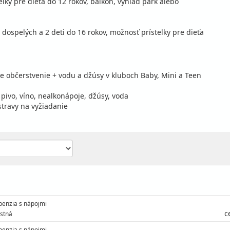
lky pre dieťa do 12 rokov, balkón, výhľad park alebo
 dospelých a 2 deti do 16 rokov, možnosť prístelky pre dieťa
e občerstvenie + vodu a džúsy v kluboch Baby, Mini a Teen
 pivo, víno, nealkonápoje, džúsy, voda
stravy na vyžiadanie
penzia s nápojmi
c
stná
penzia s nápojmi