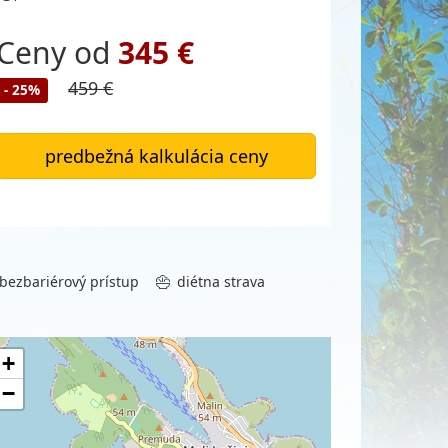
Ceny od
345 €
459 €
- 25%
predbežná kalkulácia ceny
bezbariérový prístup
diétna strava
+
−