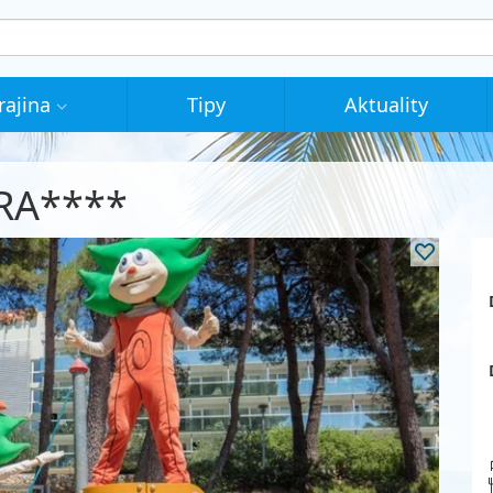
rajina
Tipy
Aktuality
ERA****