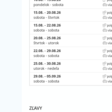
pondelok - sobota
vla
15.08. - 20.08.26
pol
sobota - štvrtok
vla
15.08. - 22.08.26
pol
sobota - sobota
vla
20.08. - 25.08.26
pol
štvrtok - utorok
vla
22.08. - 29.08.26
pol
sobota - sobota
vla
25.08. - 30.08.26
pol
utorok - nedeľa
vla
29.08. - 05.09.26
pol
sobota - sobota
vla
30.08. - 04.09.26
pol
nedeľa - piatok
vla
september 2026
ZĽAVY