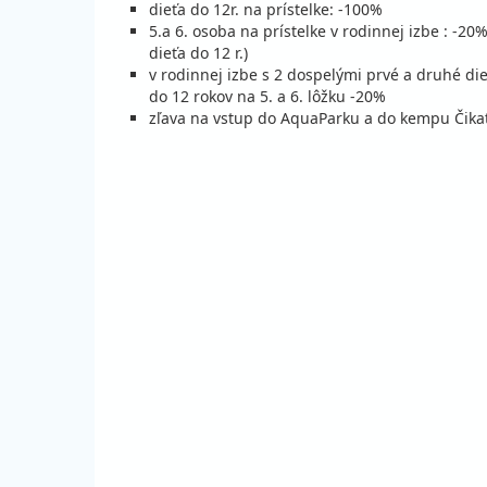
dieťa do 12r. na prístelke: -100%
04.09. - 09.09.26
pol
5.a 6. osoba na prístelke v rodinnej izbe : -20
piatok - streda
vla
dieťa do 12 r.)
05.09. - 12.09.26
v rodinnej izbe s 2 dospelými prvé a druhé dieť
pol
sobota - sobota
do 12 rokov na 5. a 6. lôžku -20%
vla
zľava na vstup do AquaParku a do kempu Čika
09.09. - 14.09.26
pol
streda - pondelok
vla
12.09. - 19.09.26
pol
sobota - sobota
vla
14.09. - 19.09.26
pol
pondelok - sobota
vla
19.09. - 24.09.26
pol
sobota - štvrtok
vla
19.09. - 26.09.26
pol
sobota - sobota
vla
24.09. - 29.09.26
pol
štvrtok - utorok
vla
26.09. - 03.10.26
pol
sobota - sobota
vla