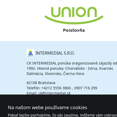
O
INTERMEDIAL S.R.O.
NÁS
CK INTERMEDIAL ponúka oraganizované zájazdy od
1992. Hlavná ponuka: Chorvátsko - Istria, Kvarner,
Dalmácia, Slovinsko, Čierna Hora
82108 Bratislava
Telefón:
+4212 5556 3860
0907 716 299
Email: ck@intermedial.sk
Na našom webe používame cookies
Pokiaľ lepšie pochopíme, čo vás zaujíma, môžeme vám zobrazov