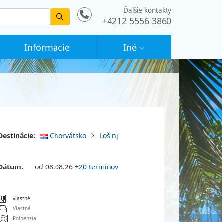
Ďalšie kontakty
Vyhledat
+4212 5556 3860
Informácie
Iné
Destinácie:
Chorvátsko
Lošinj
Dátum:
od 08.08.26
+
20 termínov
vlastné
Vlastná
Polpenzia