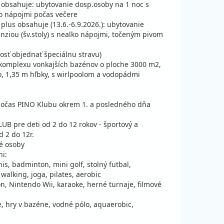
 obsahuje: ubytovanie dosp.osoby na 1 noc s
465 €
va
547 €
15%
vypočítať cenu
ko nápojmi počas večere
ena za 6 dní (5 nocí)
plus obsahuje (13.6.-6.9.2026.): ubytovanie
nziou (šv.stoly) s nealko nápojmi, točeným pivom
596 €
va
701 €
15%
vypočítať cenu
ena za 8 dní (7 nocí)
osť objednať špeciálnu stravu)
391 €
va
459 €
15%
vypočítať cenu
 komplexu vonkajších bazénov o ploche 3000 m2,
ena za 6 dní (5 nocí)
, 1,35 m hľbky, s wirlpoolom a vodopádmi
547 €
va
643 €
15%
vypočítať cenu
ena za 8 dní (7 nocí)
 počas PINO Klubu okrem 1. a posledného dňa
391 €
va
459 €
15%
vypočítať cenu
ena za 6 dní (5 nocí)
LUB pre deti od 2 do 12 rokov - športový a
 2 do 12r.
391 €
va
459 €
15%
vypočítať cenu
é osoby
ena za 6 dní (5 nocí)
ni:
515 €
va
643 €
20%
is, badminton, mini golf, stolný futbal,
vypočítať cenu
ena za 8 dní (7 nocí)
walking, joga, pilates, aerobic
on, Nintendo Wii, karaoke, herné turnaje, filmové
345 €
va
459 €
25%
vypočítať cenu
ena za 6 dní (5 nocí)
e, hry v bazéne, vodné pólo, aquaerobic,
483 €
va
643 €
25%
vypočítať cenu
ena za 8 dní (7 nocí)