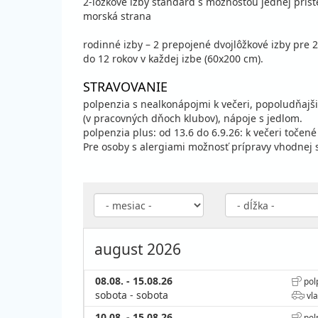
2-lôžkové izby standard s možnosťou jednej príste
morská strana
rodinné izby – 2 prepojené dvojlôžkové izby pre 2
do 12 rokov v každej izbe (60x200 cm).
STRAVOVANIE
polpenzia s nealkonápojmi k večeri, popoludňajši
(v pracovných dňoch klubov), nápoje s jedlom.
polpenzia plus: od 13.6 do 6.9.26: k večeri točené
Pre osoby s alergiami možnosť prípravy vhodnej 
august 2026
08.08. - 15.08.26
pol
sobota - sobota
vla
10.08. - 15.08.26
pol