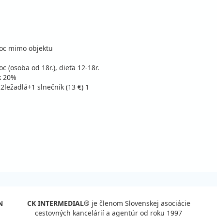
penzia s nápojmi
Zľa
c
stná
/noc mimo objektu
c (osoba od 18r.), dieťa 12-18r.
penzia s nápojmi
Zľa
c
k 20%
stná
, 2ležadlá+1 slnečník (13 €) 1
N
CK INTERMEDIAL®
je členom Slovenskej asociácie
cestovných kancelárií a agentúr od roku 1997