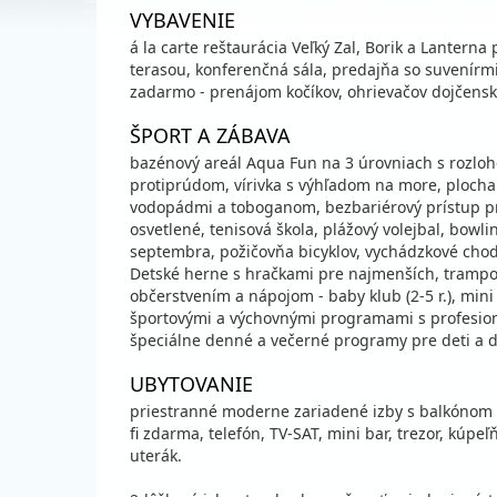
VYBAVENIE
á la carte reštaurácia Veľký Zal, Borik a Lanterna 
terasou, konferenčná sála, predajňa so suvenírmi
zadarmo - prenájom kočíkov, ohrievačov dojčenskýc
ŠPORT A ZÁBAVA
bazénový areál Aqua Fun na 3 úrovniach s rozl
protiprúdom, vírivka s výhľadom na more, plocha 
vodopádmi a toboganom, bezbariérový prístup pre
osvetlené, tenisová škola, plážový volejbal, bowli
septembra, požičovňa bicyklov, vychádzkové chodní
Detské herne s hračkami pre najmenších, trampolí
občerstvením a nápojom - baby klub (2-5 r.), mini k
športovými a výchovnými programami s profesio
špeciálne denné a večerné programy pre deti a do
UBYTOVANIE
priestranné moderne zariadené izby s balkónom 
fi zdarma, telefón, TV-SAT, mini bar, trezor, kúpeľ
uterák.