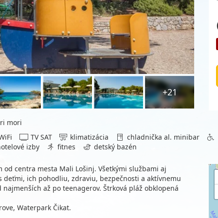
+21
ri mori
WiFi
TV SAT
klimatizácia
chladnička al. minibar
otelové izby
fitnes
detský bazén
m od centra mesta Mali Lošinj. Všetkými službami aj
 deťmi, ich pohodliu, zdraviu, bezpečnosti a aktívnemu
od najmenších až po teenagerov. Štrková pláž obklopená
trove, Waterpark Čikat.