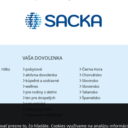
VAŠA DOVOLENKA
 roku
pobytové
Čierna Hora
aktívna dovolenka
Chorvátsko
kúpeľné a ozdravné
Slovinsko
wellnes
Slovensko
pre rodiny s deťmi
Taliansko
len pre dospelých
Španielsko
naturistické
pobyty pri mori
s domácim miláčikom
ať presne to, čo hľadáte. Cookies využívame na analýzu informáci