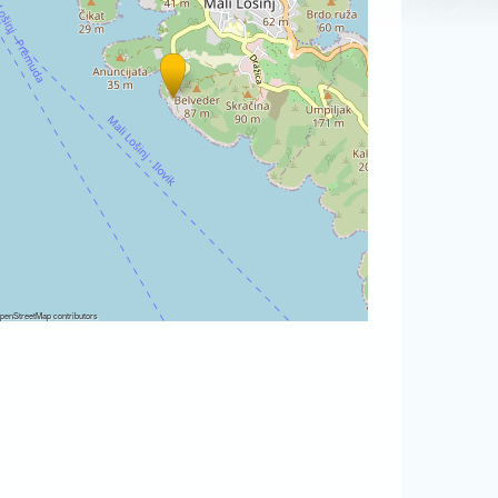
penStreetMap
contributors