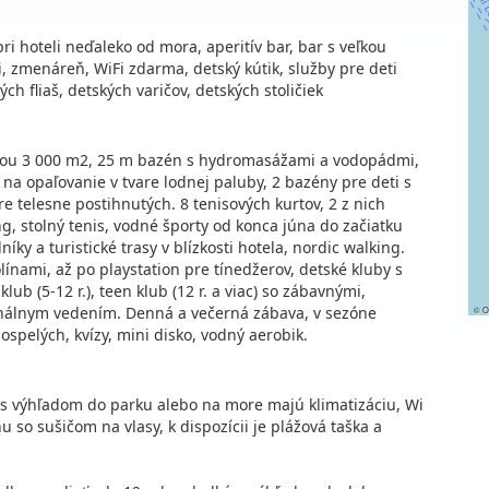
pri hoteli neďaleko od mora, aperitív bar, bar s veľkou
, zmenáreň, WiFi zdarma, detský kútik, služby pre deti
h fliaš, detských varičov, detských stoličiek
ohou 3 000 m2, 25 m bazén s hydromasážami a vodopádmi,
na opaľovanie v tvare lodnej paluby, 2 bazény pre deti s
 telesne postihnutých. 8 tenisových kurtov, 2 z nich
ng, stolný tenis, vodné športy od konca júna do začiatku
ky a turistické trasy v blízkosti hotela, nordic walking.
nami, až po playstation pre tínedžerov, detské kluby s
lub (5-12 r.), teen klub (12 r. a viac) so zábavnými,
nálnym vedením. Denná a večerná zábava, v sezóne
©
O
spelých, kvízy, mini disko, vodný aerobik.
s výhľadom do parku alebo na more majú klimatizáciu, Wi
ňu so sušičom na vlasy, k dispozícii je plážová taška a