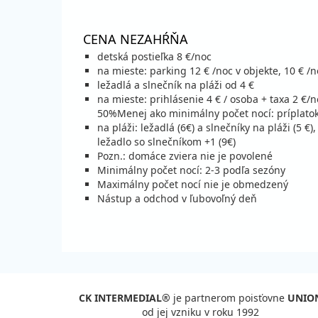
29.09. - 04.10.26
pol
utorok - nedeľa
vla
CENA NEZAHŔŇA
detská postieľka 8 €/noc
október 2026
na mieste: parking 12 € /noc v objekte, 10 € 
ležadlá a slnečník na pláži od 4 €
04.10. - 09.10.26
na mieste: prihlásenie 4 € / osoba + taxa 2 €/no
pol
nedeľa - piatok
50%Menej ako minimálny počet nocí: príplato
vla
na pláži: ležadlá (6€) a slnečníky na pláži (5 €)
ležadlo so slnečníkom +1 (9€)
Pozn.: domáce zviera nie je povolené
Minimálny počet nocí: 2-3 podľa sezóny
Maximálny počet nocí nie je obmedzený
Nástup a odchod v ľubovoľný deň
CK INTERMEDIAL®
je partnerom poisťovne
UNIO
od jej vzniku v roku 1992