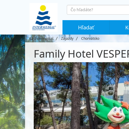
co
hledáte
Hľadať
K
Intermedial
Zájazdy
Chorvátsko
Family Hotel VESP