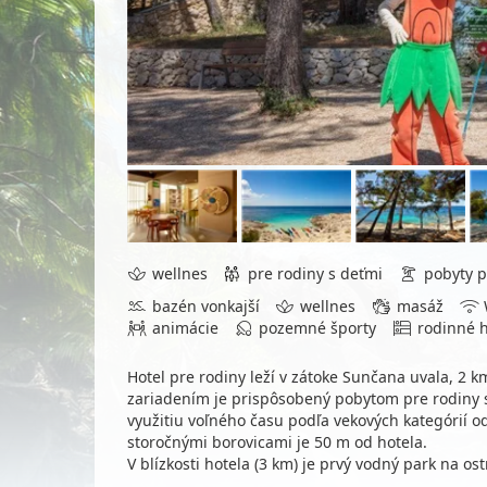
wellnes
pre rodiny s deťmi
pobyty p
bazén vonkajší
wellnes
masáž
animácie
pozemné športy
rodinné h
Hotel pre rodiny leží v zátoke Sunčana uvala, 2 k
zariadením je prispôsobený pobytom pre rodiny s
využitiu voľného času podľa vekových kategórií 
storočnými borovicami je 50 m od hotela.
V blízkosti hotela (3 km) je prvý vodný park na os