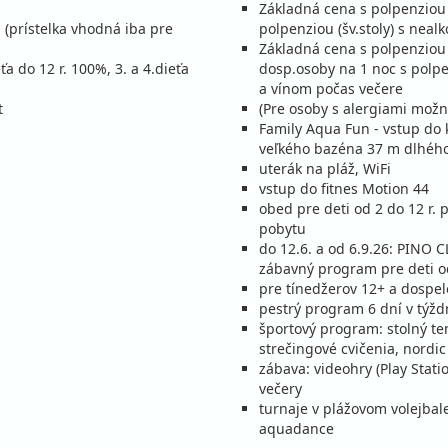
Základná cena s polpenziou
penzia s nápojmi
Zľa
% (prístelka vhodná iba pre
polpenziou (šv.stoly) s neal
c
stná
Základná cena s polpenziou 
a do 12 r. 100%, 3. a 4.dieťa
dosp.osoby na 1 noc s polpe
penzia s nápojmi
Zľa
a vínom počas večere
c
stná
t
(Pre osoby s alergiami možn
penzia s nápojmi
Zľa
Family Aqua Fun - vstup do
c
stná
veľkého bazéna 37 m dlhého
uterák na pláž, WiFi
penzia s nápojmi
Zľa
vstup do fitnes Motion 44
c
stná
obed pre deti od 2 do 12 r.
penzia s nápojmi
Zľa
pobytu
c
stná
do 12.6. a od 6.9.26: PINO C
zábavný program pre deti od
penzia s nápojmi
Zľa
pre tínedžerov 12+ a dospel
c
stná
pestrý program 6 dní v týžd
penzia s nápojmi
Zľa
športový program: stolný ten
c
stná
strečingové cvičenia, nordic 
zábava: videohry (Play Stati
penzia s nápojmi
Zľa
večery
c
stná
turnaje v plážovom volejbal
penzia s nápojmi
Zľa
aquadance
c
stná