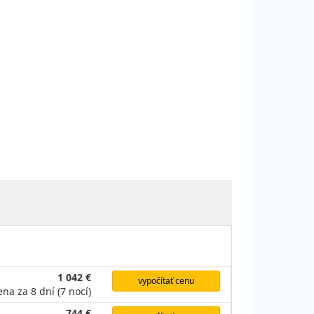
1 042 €
vypočítať cenu
ena za 8 dní (7 nocí)
744 €