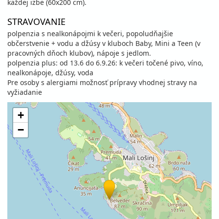
každej izbe (60x200 cm).
STRAVOVANIE
polpenzia s nealkonápojmi k večeri, popoludňajšie
občerstvenie + vodu a džúsy v kluboch Baby, Mini a Teen (v
pracovných dňoch klubov), nápoje s jedlom.
polpenzia plus: od 13.6 do 6.9.26: k večeri točené pivo, víno,
nealkonápoje, džúsy, voda
Pre osoby s alergiami možnosť prípravy vhodnej stravy na
vyžiadanie
+
−