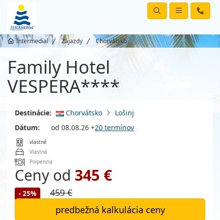
Intermedial
Zájazdy
Chorvátsko
Family Hotel
VESPERA****
Destinácie:
Chorvátsko
Lošinj
Dátum:
od 08.08.26
+
20 termínov
vlastné
Vlastná
Polpenzia
Ceny od
345 €
459 €
- 25%
predbežná kalkulácia ceny