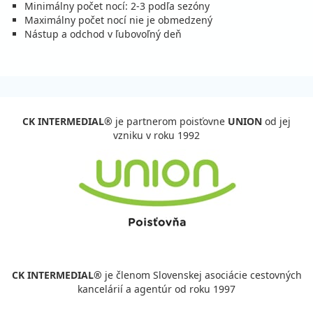
cena za 6 dní (5 nocí)
Minimálny počet nocí: 2-3 podľa sezóny
Maximálny počet nocí nie je obmedzený
vypočítať cenu
Nástup a odchod v ľubovoľný deň
12.09. - 19.09.26
sobota - sobota
polpenzia s nápojmi
vlastná
547 €
Zľava
643 €
15%
cena za 8 dní (7 nocí)
vypočítať cenu
CK INTERMEDIAL®
je partnerom poisťovne
UNION
od jej
14.09. - 19.09.26
pondelok - sobota
vzniku v roku 1992
polpenzia s nápojmi
vlastná
391 €
Zľava
459 €
15%
cena za 6 dní (5 nocí)
vypočítať cenu
19.09. - 24.09.26
sobota - štvrtok
polpenzia s nápojmi
vlastná
391 €
Zľava
459 €
15%
cena za 6 dní (5 nocí)
CK INTERMEDIAL®
je členom Slovenskej asociácie cestovných
vypočítať cenu
kancelárií a agentúr od roku 1997
19.09. - 26.09.26
sobota - sobota