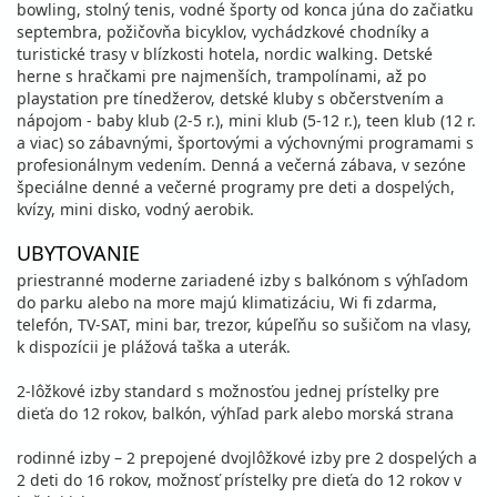
bowling, stolný tenis, vodné športy od konca júna do začiatku
septembra, požičovňa bicyklov, vychádzkové chodníky a
turistické trasy v blízkosti hotela, nordic walking. Detské
herne s hračkami pre najmenších, trampolínami, až po
playstation pre tínedžerov, detské kluby s občerstvením a
nápojom - baby klub (2-5 r.), mini klub (5-12 r.), teen klub (12 r.
a viac) so zábavnými, športovými a výchovnými programami s
profesionálnym vedením. Denná a večerná zábava, v sezóne
špeciálne denné a večerné programy pre deti a dospelých,
kvízy, mini disko, vodný aerobik.
UBYTOVANIE
priestranné moderne zariadené izby s balkónom s výhľadom
do parku alebo na more majú klimatizáciu, Wi fi zdarma,
telefón, TV-SAT, mini bar, trezor, kúpeľňu so sušičom na vlasy,
k dispozícii je plážová taška a uterák.
2-lôžkové izby standard s možnosťou jednej prístelky pre
dieťa do 12 rokov, balkón, výhľad park alebo morská strana
rodinné izby – 2 prepojené dvojlôžkové izby pre 2 dospelých a
2 deti do 16 rokov, možnosť prístelky pre dieťa do 12 rokov v