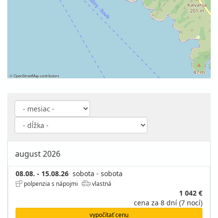
©
OpenStreetMap
contributors
august 2026
08.08. - 15.08.26
sobota - sobota
polpenzia s nápojmi
vlastná
1 042 €
cena za 8 dní (7 nocí)
vypočítať cenu