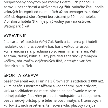
prispôsobený pobytom pre rodiny s deťmi, ich pohodliu,
zdraviu, bezpečnosti a aktívnemu využitiu voľného času podľa
vekových kategórií od najmenších až po teenagerov. Štrková
pláž obklopená storočnými borovicami je 50 m od hotela.
V blízkosti hotela (3 km) je prvý vodný park na ostrove,
Waterpark Čikat.
VYBAVENIE
á la carte reštaurácia Veľký Zal, Borik a Lanterna pri hoteli
neďaleko od mora, aperitív bar, bar s veľkou terasou,
konferenčná sála, predajňa so suvenírmi, zmenáreň, WiFi
zdarma, detský kútik, služby pre deti zadarmo - prenájom
kočíkov, ohrievačov dojčenských fliaš, detských varičov,
detských stoličiek
ŠPORT A ZÁBAVA
bazénový areál Aqua Fun na 3 úrovniach s rozlohou 3 000 m2,
25 m bazén s hydromasážami a vodopádmi, protiprúdom,
vírivka s výhľadom na more, plocha na opaľovanie v tvare
lodnej paluby, 2 bazény pre deti s vodopádmi a toboganom,
bezbariérový prístup pre telesne postihnutých. 8 tenisových
kurtov, 2 z nich osvetlené, tenisová škola, plážový volejbal,