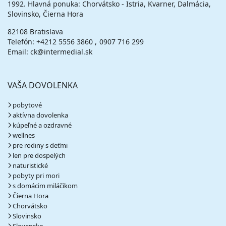
1992. Hlavná ponuka: Chorvátsko - Istria, Kvarner, Dalmácia,
Slovinsko, Čierna Hora
október 2026
82108 Bratislava
04.10. - 09.10.26
nedeľa - piatok
Telefón:
+4212 5556 3860
0907 716 299
polpenzia s nápojmi
vlastná
Email: ck@intermedial.sk
345 €
Zľava
459 €
25%
cena za 6 dní (5 nocí)
vypočítať cenu
VAŠA DOVOLENKA
pobytové
aktívna dovolenka
kúpeľné a ozdravné
wellnes
pre rodiny s deťmi
len pre dospelých
naturistické
pobyty pri mori
s domácim miláčikom
Čierna Hora
Chorvátsko
Slovinsko