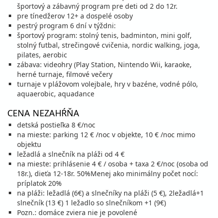
polpenzia s nápojmi
vlastná
športový a zábavný program pre deti od 2 do 12r.
588 €
Zľava
606 €
3%
pre tínedžerov 12+ a dospelé osoby
cena za 6 dní (5 nocí)
pestrý program 6 dní v týždni:
vypočítať cenu
športový program: stolný tenis, badminton, mini golf,
stolný futbal, strečingové cvičenia, nordic walking, joga,
september 2026
pilates, aerobic
zábava: videohry (Play Station, Nintendo Wii, karaoke,
herné turnaje, filmové večery
04.09. - 09.09.26
piatok - streda
turnaje v plážovom volejbale, hry v bazéne, vodné pólo,
polpenzia s nápojmi
vlastná
aquaerobic, aquadance
465 €
Zľava
547 €
15%
cena za 6 dní (5 nocí)
CENA NEZAHŔŇA
vypočítať cenu
detská postieľka 8 €/noc
05.09. - 12.09.26
sobota - sobota
na mieste: parking 12 € /noc v objekte, 10 € /noc mimo
objektu
polpenzia s nápojmi
vlastná
596 €
ležadlá a slnečník na pláži od 4 €
Zľava
701 €
15%
cena za 8 dní (7 nocí)
na mieste: prihlásenie 4 € / osoba + taxa 2 €/noc (osoba od
18r.), dieťa 12-18r. 50%Menej ako minimálny počet nocí:
vypočítať cenu
príplatok 20%
09.09. - 14.09.26
streda - pondelok
na pláži: ležadlá (6€) a slnečníky na pláži (5 €), 2ležadlá+1
slnečník (13 €) 1 ležadlo so slnečníkom +1 (9€)
polpenzia s nápojmi
vlastná
391 €
Pozn.: domáce zviera nie je povolené
Zľava
459 €
15%