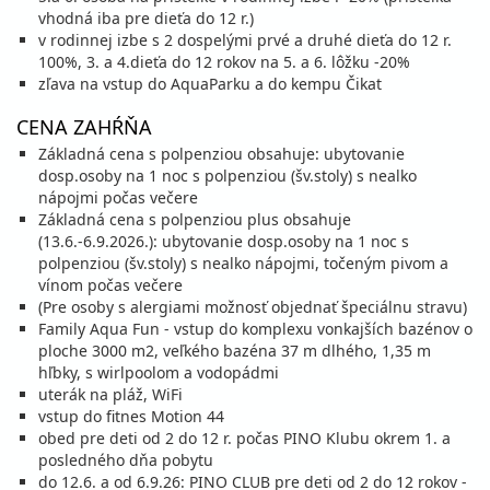
cena za 6 dní (5 nocí)
vhodná iba pre dieťa do 12 r.)
vypočítať cenu
v rodinnej izbe s 2 dospelými prvé a druhé dieťa do 12 r.
100%, 3. a 4.dieťa do 12 rokov na 5. a 6. lôžku -20%
22.08. - 29.08.26
sobota - sobota
zľava na vstup do AquaParku a do kempu Čikat
polpenzia s nápojmi
vlastná
959 €
CENA ZAHŔŇA
cena za 8 dní (7 nocí)
Základná cena s polpenziou obsahuje: ubytovanie
vypočítať cenu
dosp.osoby na 1 noc s polpenziou (šv.stoly) s nealko
nápojmi počas večere
25.08. - 30.08.26
utorok - nedeľa
Základná cena s polpenziou plus obsahuje
polpenzia s nápojmi
vlastná
(13.6.-6.9.2026.): ubytovanie dosp.osoby na 1 noc s
634 €
polpenziou (šv.stoly) s nealko nápojmi, točeným pivom a
cena za 6 dní (5 nocí)
vínom počas večere
vypočítať cenu
(Pre osoby s alergiami možnosť objednať špeciálnu stravu)
Family Aqua Fun - vstup do komplexu vonkajších bazénov o
29.08. - 05.09.26
sobota - sobota
ploche 3000 m2, veľkého bazéna 37 m dlhého, 1,35 m
polpenzia s nápojmi
vlastná
hľbky, s wirlpoolom a vodopádmi
764 €
Zľava
848 €
10%
uterák na pláž, WiFi
cena za 8 dní (7 nocí)
vstup do fitnes Motion 44
vypočítať cenu
obed pre deti od 2 do 12 r. počas PINO Klubu okrem 1. a
posledného dňa pobytu
30.08. - 04.09.26
nedeľa - piatok
do 12.6. a od 6.9.26: PINO CLUB pre deti od 2 do 12 rokov -