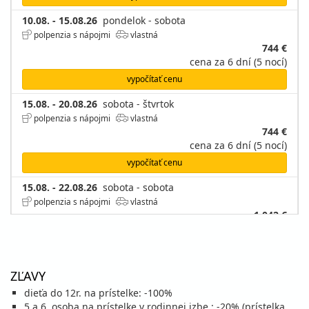
10.08. - 15.08.26
pondelok - sobota
polpenzia s nápojmi
vlastná
744 €
cena za 6 dní (5 nocí)
vypočítať cenu
15.08. - 20.08.26
sobota - štvrtok
polpenzia s nápojmi
vlastná
744 €
cena za 6 dní (5 nocí)
vypočítať cenu
15.08. - 22.08.26
sobota - sobota
polpenzia s nápojmi
vlastná
1 042 €
cena za 8 dní (7 nocí)
vypočítať cenu
20.08. - 25.08.26
štvrtok - utorok
ZĽAVY
polpenzia s nápojmi
vlastná
dieťa do 12r. na prístelke: -100%
744 €
5.a 6. osoba na prístelke v rodinnej izbe : -20% (prístelka