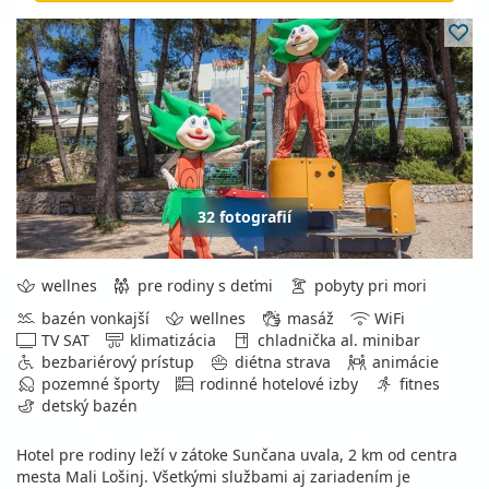
32 fotografií
wellnes
pre rodiny s deťmi
pobyty pri mori
bazén vonkajší
wellnes
masáž
WiFi
TV SAT
klimatizácia
chladnička al. minibar
bezbariérový prístup
diétna strava
animácie
pozemné športy
rodinné hotelové izby
fitnes
detský bazén
Hotel pre rodiny leží v zátoke Sunčana uvala, 2 km od centra
mesta Mali Lošinj. Všetkými službami aj zariadením je