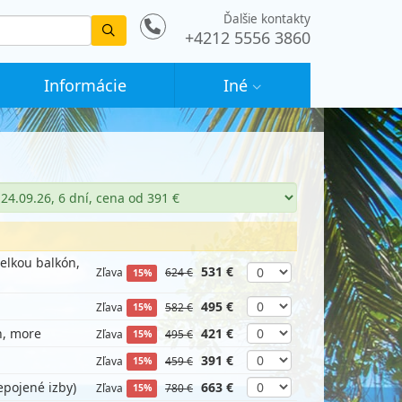
Ďalšie kontakty
Vyhledat
+4212 5556 3860
Informácie
Iné
telkou balkón,
531 €
Zľava
624 €
15%
495 €
Zľava
582 €
15%
n, more
421 €
Zľava
495 €
15%
391 €
Zľava
459 €
15%
epojené izby)
663 €
Zľava
780 €
15%