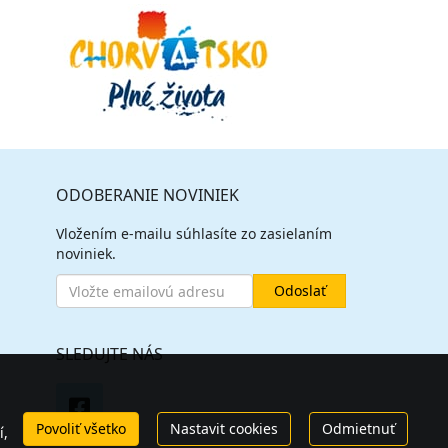
ODOBERANIE NOVINIEK
Vložením e-mailu súhlasíte zo zasielaním
noviniek.
SLEDUJTE NÁS
Povoliť všetko
Nastavit cookies
Odmietnuť
í,