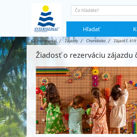
co
hledáte
Hľadať
K
Intermedial
Zájazdy
Chorvátsko
Zájazd č. 619
Žiadosť o rezerváciu zájazdu 