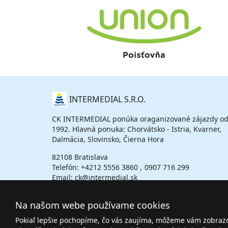
O
INTERMEDIAL S.R.O.
NÁS
CK INTERMEDIAL ponúka oraganizované zájazdy od
1992. Hlavná ponuka: Chorvátsko - Istria, Kvarner,
Dalmácia, Slovinsko, Čierna Hora
82108 Bratislava
Telefón:
+4212 5556 3860
0907 716 299
Email: ck@intermedial.sk
Na našom webe používame cookies
Pokiaľ lepšie pochopíme, čo vás zaujíma, môžeme vám zobrazov