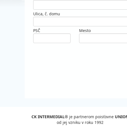
Ulica, č. domu
PSČ
Mesto
CK INTERMEDIAL®
je partnerom poisťovne
UNIO
od jej vzniku v roku 1992