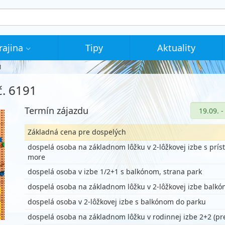
rajina
Tipy
Aktuality
1
č. 6191
Termín zájazdu
Základná cena pre dospelých
dospelá osoba na základnom lôžku v 2-lôžkovej izbe s prís
more
dospelá osoba v izbe 1/2+1 s balkónom, strana park
dospelá osoba na základnom lôžku v 2-lôžkovej izbe balkó
dospelá osoba v 2-lôžkovej izbe s balkónom do parku
dospelá osoba na základnom lôžku v rodinnej izbe 2+2 (pr