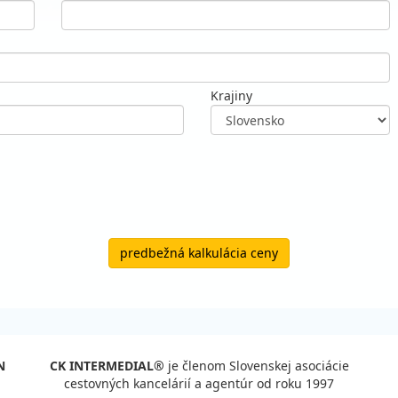
Krajiny
predbežná kalkulácia ceny
N
CK INTERMEDIAL®
je členom Slovenskej asociácie
cestovných kancelárií a agentúr od roku 1997