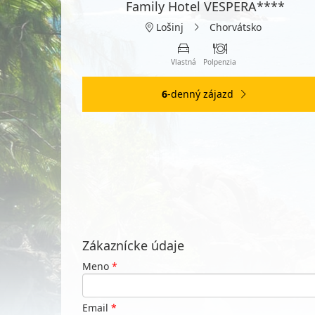
Family Hotel VESPERA****
Lošinj
Chorvátsko
Vlastná
Polpenzia
6
-denný zájazd
Zákaznícke údaje
Meno
*
Email
*