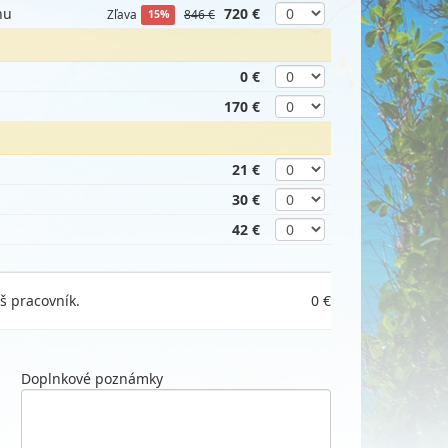
nu
720 €
Zľava
846 €
15%
0 €
170 €
21 €
30 €
42 €
š pracovník.
0 €
Doplnkové poznámky