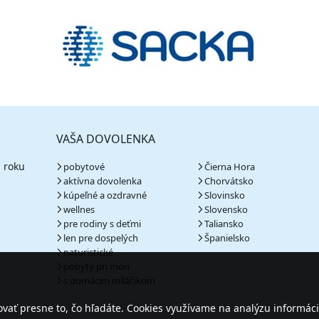
VAŠA DOVOLENKA
 roku
pobytové
Čierna Hora
aktívna dovolenka
Chorvátsko
kúpeľné a ozdravné
Slovinsko
wellnes
Slovensko
pre rodiny s deťmi
Taliansko
len pre dospelých
Španielsko
naturistické
pobyty pri mori
s domácim miláčikom
ať presne to, čo hľadáte. Cookies využívame na analýzu informáci