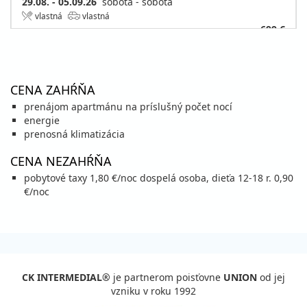
29.08. - 05.09.26
sobota - sobota
vlastná
vlastná
699 €
cena za 8 dní (7 nocí)
vypočítať cenu
CENA ZAHŔŇA
september 2026
prenájom apartmánu na príslušný počet nocí
05.09. - 12.09.26
energie
sobota - sobota
prenosná klimatizácia
vlastná
vlastná
630 €
CENA NEZAHŔŇA
cena za 8 dní (7 nocí)
pobytové taxy 1,80 €/noc dospelá osoba, dieťa 12-18 r. 0,90
vypočítať cenu
€/noc
12.09. - 19.09.26
sobota - sobota
vlastná
vlastná
630 €
cena za 8 dní (7 nocí)
vypočítať cenu
CK INTERMEDIAL®
je partnerom poisťovne
UNION
od jej
19.09. - 26.09.26
sobota - sobota
vzniku v roku 1992
vlastná
vlastná