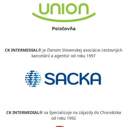
630 €
cena za 8 dní (7 nocí)
vypočítať cenu
CK INTERMEDIAL®
je členom Slovenskej asociácie cestovných
kancelárií a agentúr od roku 1997
CK INTERMEDIAL®
sa špecializuje na zájazdy do Chorvátska
od roku 1992