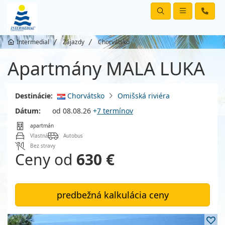
Intermedial
Zájazdy
Chorvátsko
Apartmány MALA LUKA
Destinácie:
Chorvátsko
Omišská riviéra
Dátum:
od 08.08.26
+
7 termínov
apartmán
Vlastná
Autobus
Bez stravy
Ceny od
630 €
predbežná kalkulácia ceny