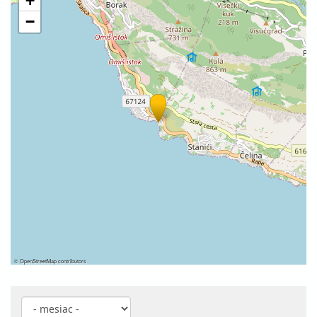
+
−
©
OpenStreetMap
contributors