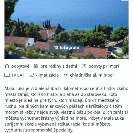
18 fotografií
pobytové
pre rodiny s deťmi
pobyty pri mori
TV SAT
klimatizácia
chladnička al. minibar
Mala Luka je vzdialená iba tri kilometre od centra historického
mesta Omiš, ktorého história siaha až do staroveku. Toto
miesto je ideálne pre tých, ktorí hľadajú únik z mestského
ruchu. Na dlhých kamienkových plážach s krištáľovo čistým
morom si každý nájde svoju vlastnú oázu pokoja. Z ich terás si
môžete vychutnať krásny výhľad na more. Pobyt v Mala Luka
spríjemní skvele vybavená reštaurácia, kde si môžete
vychutnať stredomorské špeciality.