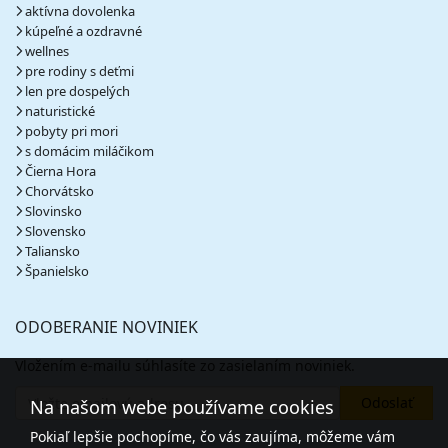
aktívna dovolenka
kúpeľné a ozdravné
wellnes
pre rodiny s deťmi
len pre dospelých
naturistické
pobyty pri mori
s domácim miláčikom
Čierna Hora
Chorvátsko
Slovinsko
Slovensko
Taliansko
Španielsko
ODOBERANIE NOVINIEK
Vložením e-mailu súhlasíte zo zasielaním noviniek.
Na našom webe používame cookies
Pokiaľ lepšie pochopíme, čo vás zaujíma, môžeme vám